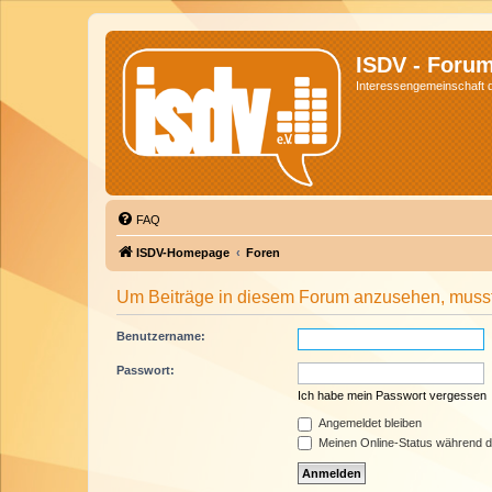
ISDV - Foru
Interessengemeinschaft de
FAQ
ISDV-Homepage
Foren
Um Beiträge in diesem Forum anzusehen, musst 
Benutzername:
Passwort:
Ich habe mein Passwort vergessen
Angemeldet bleiben
Meinen Online-Status während d