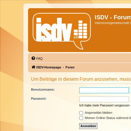
ISDV - Foru
Interessengemeinschaft de
FAQ
ISDV-Homepage
Foren
Um Beiträge in diesem Forum anzusehen, musst 
Benutzername:
Passwort:
Ich habe mein Passwort vergessen
Angemeldet bleiben
Meinen Online-Status während d