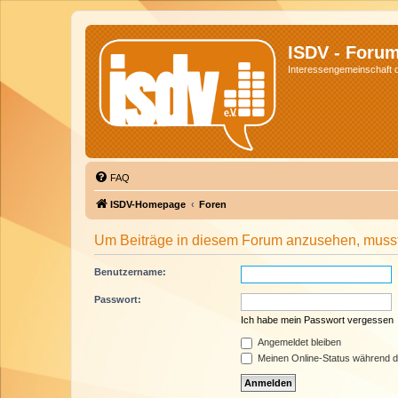
ISDV - Foru
Interessengemeinschaft de
FAQ
ISDV-Homepage
Foren
Um Beiträge in diesem Forum anzusehen, musst 
Benutzername:
Passwort:
Ich habe mein Passwort vergessen
Angemeldet bleiben
Meinen Online-Status während d