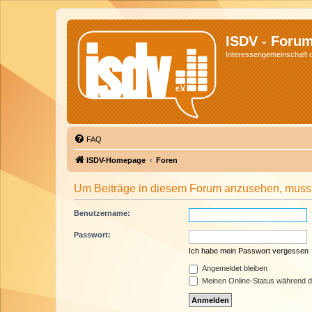
ISDV - Foru
Interessengemeinschaft de
FAQ
ISDV-Homepage
Foren
Um Beiträge in diesem Forum anzusehen, musst 
Benutzername:
Passwort:
Ich habe mein Passwort vergessen
Angemeldet bleiben
Meinen Online-Status während d