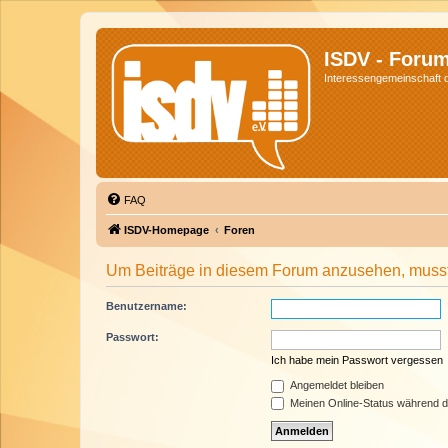
ISDV - Foru
Interessengemeinschaft de
FAQ
ISDV-Homepage
Foren
Um Beiträge in diesem Forum anzusehen, musst 
Benutzername:
Passwort:
Ich habe mein Passwort vergessen
Angemeldet bleiben
Meinen Online-Status während d