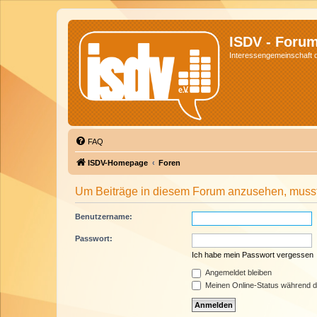
ISDV - Foru
Interessengemeinschaft de
FAQ
ISDV-Homepage
Foren
Um Beiträge in diesem Forum anzusehen, musst 
Benutzername:
Passwort:
Ich habe mein Passwort vergessen
Angemeldet bleiben
Meinen Online-Status während d