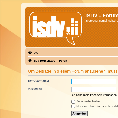
ISDV - Foru
Interessengemeinschaft de
FAQ
ISDV-Homepage
Foren
Um Beiträge in diesem Forum anzusehen, musst 
Benutzername:
Passwort:
Ich habe mein Passwort vergessen
Angemeldet bleiben
Meinen Online-Status während d