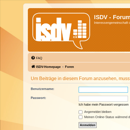
ISDV - Foru
Interessengemeinschaft de
FAQ
ISDV-Homepage
Foren
Um Beiträge in diesem Forum anzusehen, musst 
Benutzername:
Passwort:
Ich habe mein Passwort vergessen
Angemeldet bleiben
Meinen Online-Status während d