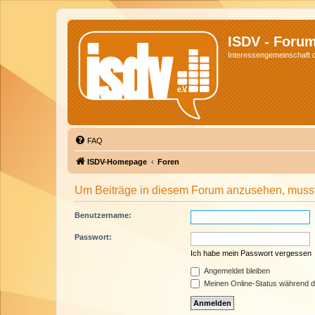
ISDV - Foru
Interessengemeinschaft de
FAQ
ISDV-Homepage
Foren
Um Beiträge in diesem Forum anzusehen, musst 
Benutzername:
Passwort:
Ich habe mein Passwort vergessen
Angemeldet bleiben
Meinen Online-Status während d