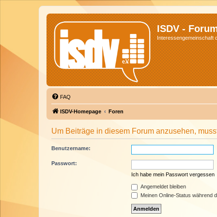
ISDV - Foru
Interessengemeinschaft de
FAQ
ISDV-Homepage
Foren
Um Beiträge in diesem Forum anzusehen, musst 
Benutzername:
Passwort:
Ich habe mein Passwort vergessen
Angemeldet bleiben
Meinen Online-Status während d