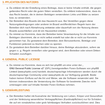
3. PFLICHTEN DES NUTZERS
Du erklärst mit der Erstellung eines Beitrags, dass er keine Inhalte enthält, die gegen
geltendes Recht oder die guten Sitten verstoßen. Du erklärst insbesondere, dass du
das Recht besitzt, die in deinen Beiträgen verwendeten Links und Bilder zu setzen
bzw. zu verwenden.
Der Betreiber des Boards übt das Hausrecht aus. Bei Verstößen gegen diese
Nutzungsbedingungen oder anderer im Board veröffentlichten Regeln kann der
Betreiber dich nach Abmahnung zeitweise oder dauerhaft von der Nutzung dieses
Boards ausschließen und dir ein Hausverbot erteilen.
Du nimmst zur Kenntnis, dass der Betreiber keine Verantwortung für die Inhalte von
Beiträgen übernimmt, die er nicht selbst erstellt hat oder die er nicht zur Kenntnis
genommen hat. Du gestattest dem Betreiber, dein Benutzerkonto, Beiträge und
Funktionen jederzeit zu löschen oder zu sperren.
Du gestattest dem Betreiber darüber hinaus, deine Beiträge abzuändern, sofern sie
gegen o. g. Regeln verstoßen oder geeignet sind, dem Betreiber oder einem Dritten
Schaden zuzufügen.
4. GENERAL PUBLIC LICENSE
Du nimmst zur Kenntnis, dass es sich bei phpBB um eine unter der „
GNU General Public License v2
“ (GPL) bereitgestellten Foren-Software von phpBB
Limited (www.phpbb.com) handelt; deutschsprachige Informationen werden durch die
deutschsprachige Community unter www.phpbb.de zur Verfügung gestellt. Beide
haben keinen Einfluss auf die Art und Weise, wie die Software verwendet wird. Sie
können insbesondere die Verwendung der Software für bestimmte Zwecke nicht
untersagen oder auf Inhalte fremder Foren Einfluss nehmen.
5. GEWÄHRLEISTUNG
Der Betreiber haftet mit Ausnahme der Verletzung von Leben, Körper und Gesundheit
und der Verletzung wesentlicher Vertragspflichten (Kardinalpflichten) nur für Schäden,
die auf ein vorsätzliches oder grob fahrlässiges Verhalten zurückzuführen sind. Dies