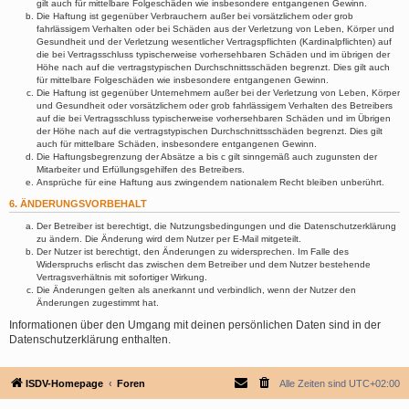
gilt auch für mittelbare Folgeschäden wie insbesondere entgangenen Gewinn.
Die Haftung ist gegenüber Verbrauchern außer bei vorsätzlichem oder grob
fahrlässigem Verhalten oder bei Schäden aus der Verletzung von Leben, Körper und
Gesundheit und der Verletzung wesentlicher Vertragspflichten (Kardinalpflichten) auf
die bei Vertragsschluss typischerweise vorhersehbaren Schäden und im übrigen der
Höhe nach auf die vertragstypischen Durchschnittsschäden begrenzt. Dies gilt auch
für mittelbare Folgeschäden wie insbesondere entgangenen Gewinn.
Die Haftung ist gegenüber Unternehmern außer bei der Verletzung von Leben, Körper
und Gesundheit oder vorsätzlichem oder grob fahrlässigem Verhalten des Betreibers
auf die bei Vertragsschluss typischerweise vorhersehbaren Schäden und im Übrigen
der Höhe nach auf die vertragstypischen Durchschnittsschäden begrenzt. Dies gilt
auch für mittelbare Schäden, insbesondere entgangenen Gewinn.
Die Haftungsbegrenzung der Absätze a bis c gilt sinngemäß auch zugunsten der
Mitarbeiter und Erfüllungsgehilfen des Betreibers.
Ansprüche für eine Haftung aus zwingendem nationalem Recht bleiben unberührt.
6. ÄNDERUNGSVORBEHALT
Der Betreiber ist berechtigt, die Nutzungsbedingungen und die Datenschutzerklärung
zu ändern. Die Änderung wird dem Nutzer per E-Mail mitgeteilt.
Der Nutzer ist berechtigt, den Änderungen zu widersprechen. Im Falle des
Widerspruchs erlischt das zwischen dem Betreiber und dem Nutzer bestehende
Vertragsverhältnis mit sofortiger Wirkung.
Die Änderungen gelten als anerkannt und verbindlich, wenn der Nutzer den
Änderungen zugestimmt hat.
Informationen über den Umgang mit deinen persönlichen Daten sind in der
Datenschutzerklärung enthalten.
ISDV-Homepage
Foren
Alle Zeiten sind
UTC+02:00