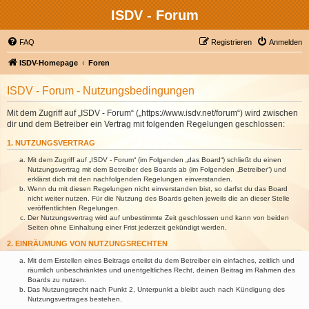
ISDV - Forum
FAQ
Registrieren
Anmelden
ISDV-Homepage
Foren
ISDV - Forum - Nutzungsbedingungen
Mit dem Zugriff auf „ISDV - Forum“ („https://www.isdv.net/forum“) wird zwischen
dir und dem Betreiber ein Vertrag mit folgenden Regelungen geschlossen:
1. NUTZUNGSVERTRAG
Mit dem Zugriff auf „ISDV - Forum“ (im Folgenden „das Board“) schließt du einen
Nutzungsvertrag mit dem Betreiber des Boards ab (im Folgenden „Betreiber“) und
erklärst dich mit den nachfolgenden Regelungen einverstanden.
Wenn du mit diesen Regelungen nicht einverstanden bist, so darfst du das Board
nicht weiter nutzen. Für die Nutzung des Boards gelten jeweils die an dieser Stelle
veröffentlichten Regelungen.
Der Nutzungsvertrag wird auf unbestimmte Zeit geschlossen und kann von beiden
Seiten ohne Einhaltung einer Frist jederzeit gekündigt werden.
2. EINRÄUMUNG VON NUTZUNGSRECHTEN
Mit dem Erstellen eines Beitrags erteilst du dem Betreiber ein einfaches, zeitlich und
räumlich unbeschränktes und unentgeltliches Recht, deinen Beitrag im Rahmen des
Boards zu nutzen.
Das Nutzungsrecht nach Punkt 2, Unterpunkt a bleibt auch nach Kündigung des
Nutzungsvertrages bestehen.