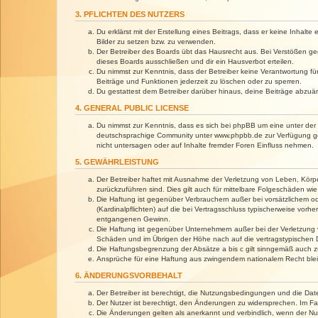
3. PFLICHTEN DES NUTZERS
Du erklärst mit der Erstellung eines Beitrags, dass er keine Inhalt
Bilder zu setzen bzw. zu verwenden.
Der Betreiber des Boards übt das Hausrecht aus. Bei Verstößen g
dieses Boards ausschließen und dir ein Hausverbot erteilen.
Du nimmst zur Kenntnis, dass der Betreiber keine Verantwortung für 
Beiträge und Funktionen jederzeit zu löschen oder zu sperren.
Du gestattest dem Betreiber darüber hinaus, deine Beiträge abzuä
4. GENERAL PUBLIC LICENSE
Du nimmst zur Kenntnis, dass es sich bei phpBB um eine unter der 
deutschsprachige Community unter www.phpbb.de zur Verfügung gest
nicht untersagen oder auf Inhalte fremder Foren Einfluss nehmen.
5. GEWÄHRLEISTUNG
Der Betreiber haftet mit Ausnahme der Verletzung von Leben, Körper
zurückzuführen sind. Dies gilt auch für mittelbare Folgeschäden 
Die Haftung ist gegenüber Verbrauchern außer bei vorsätzlichem o
(Kardinalpflichten) auf die bei Vertragsschluss typischerweise vo
entgangenen Gewinn.
Die Haftung ist gegenüber Unternehmern außer bei der Verletzung 
Schäden und im Übrigen der Höhe nach auf die vertragstypischen 
Die Haftungsbegrenzung der Absätze a bis c gilt sinngemäß auch zu
Ansprüche für eine Haftung aus zwingendem nationalem Recht blei
6. ÄNDERUNGSVORBEHALT
Der Betreiber ist berechtigt, die Nutzungsbedingungen und die Dat
Der Nutzer ist berechtigt, den Änderungen zu widersprechen. Im Fa
Die Änderungen gelten als anerkannt und verbindlich, wenn der N