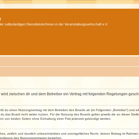
m
r selbständigen Dienstleister/Innen in der Veranstaltungswirtschaft e.V.
m“) wird zwischen dir und dem Betreiber ein Vertrag mit folgenden Regelungen gesch
ließt du einen Nutzungsvertrag mit dem Betreiber des Boards ab (im Folgenden „Betreiber“) und 
du das Board nicht weiter nutzen. Für die Nutzung des Boards gelten jeweils die an dieser Stell
n von beiden Seiten ohne Einhaltung einer Frist jederzeit gekündigt werden.
faches, zeitlich und räumlich unbeschränktes und unentgeltliches Recht, deinen Beitrag im Rahme
Kündigung des Nutzungsvertrages bestehen.