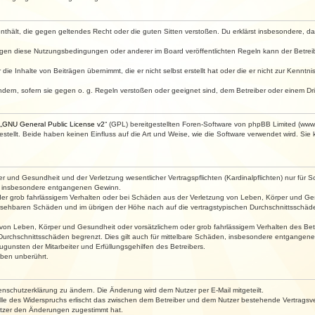
e enthält, die gegen geltendes Recht oder die guten Sitten verstoßen. Du erklärst insbesondere, 
egen diese Nutzungsbedingungen oder anderer im Board veröffentlichten Regeln kann der Betre
die Inhalte von Beiträgen übernimmt, die er nicht selbst erstellt hat oder die er nicht zur Kenn
ndern, sofern sie gegen o. g. Regeln verstoßen oder geeignet sind, dem Betreiber oder einem D
„
GNU General Public License v2
“ (GPL) bereitgestellten Foren-Software von phpBB Limited (ww
ellt. Beide haben keinen Einfluss auf die Art und Weise, wie die Software verwendet wird. Si
 und Gesundheit und der Verletzung wesentlicher Vertragspflichten (Kardinalpflichten) nur für Sc
wie insbesondere entgangenen Gewinn.
der grob fahrlässigem Verhalten oder bei Schäden aus der Verletzung von Leben, Körper und Ges
rhersehbaren Schäden und im übrigen der Höhe nach auf die vertragstypischen Durchschnittsschäde
von Leben, Körper und Gesundheit oder vorsätzlichem oder grob fahrlässigem Verhalten des Betr
Durchschnittsschäden begrenzt. Dies gilt auch für mittelbare Schäden, insbesondere entgangen
gunsten der Mitarbeiter und Erfüllungsgehilfen des Betreibers.
ben unberührt.
enschutzerklärung zu ändern. Die Änderung wird dem Nutzer per E-Mail mitgeteilt.
lle des Widerspruchs erlischt das zwischen dem Betreiber und dem Nutzer bestehende Vertragsverh
utzer den Änderungen zugestimmt hat.