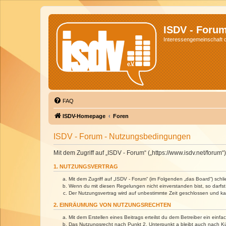
ISDV - Foru
Interessengemeinschaft de
FAQ
ISDV-Homepage
Foren
ISDV - Forum - Nutzungsbedingungen
Mit dem Zugriff auf „ISDV - Forum“ („https://www.isdv.net/foru
1. NUTZUNGSVERTRAG
Mit dem Zugriff auf „ISDV - Forum“ (im Folgenden „das Board“) sch
Wenn du mit diesen Regelungen nicht einverstanden bist, so darfst 
Der Nutzungsvertrag wird auf unbestimmte Zeit geschlossen und kan
2. EINRÄUMUNG VON NUTZUNGSRECHTEN
Mit dem Erstellen eines Beitrags erteilst du dem Betreiber ein ein
Das Nutzungsrecht nach Punkt 2, Unterpunkt a bleibt auch nach 