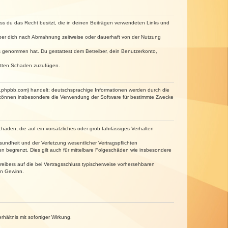
dass du das Recht besitzt, die in deinen Beiträgen verwendeten Links und
iber dich nach Abmahnung zeitweise oder dauerhaft von der Nutzung
tnis genommen hat. Du gestattest dem Betreiber, dein Benutzerkonto,
ritten Schaden zuzufügen.
w.phpbb.com) handelt; deutschsprachige Informationen werden durch die
e können insbesondere die Verwendung der Software für bestimmte Zwecke
häden, die auf ein vorsätzliches oder grob fahrlässiges Verhalten
undheit und der Verletzung wesentlicher Vertragspflichten
n begrenzt. Dies gilt auch für mittelbare Folgeschäden wie insbesondere
eibers auf die bei Vertragsschluss typischerweise vorhersehbaren
en Gewinn.
ältnis mit sofortiger Wirkung.