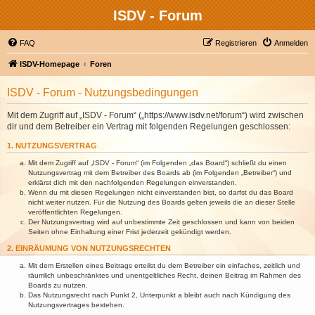
ISDV - Forum
FAQ
Registrieren
Anmelden
ISDV-Homepage
Foren
ISDV - Forum - Nutzungsbedingungen
Mit dem Zugriff auf „ISDV - Forum“ („https://www.isdv.net/forum“) wird zwischen
dir und dem Betreiber ein Vertrag mit folgenden Regelungen geschlossen:
1. NUTZUNGSVERTRAG
Mit dem Zugriff auf „ISDV - Forum“ (im Folgenden „das Board“) schließt du einen
Nutzungsvertrag mit dem Betreiber des Boards ab (im Folgenden „Betreiber“) und
erklärst dich mit den nachfolgenden Regelungen einverstanden.
Wenn du mit diesen Regelungen nicht einverstanden bist, so darfst du das Board
nicht weiter nutzen. Für die Nutzung des Boards gelten jeweils die an dieser Stelle
veröffentlichten Regelungen.
Der Nutzungsvertrag wird auf unbestimmte Zeit geschlossen und kann von beiden
Seiten ohne Einhaltung einer Frist jederzeit gekündigt werden.
2. EINRÄUMUNG VON NUTZUNGSRECHTEN
Mit dem Erstellen eines Beitrags erteilst du dem Betreiber ein einfaches, zeitlich und
räumlich unbeschränktes und unentgeltliches Recht, deinen Beitrag im Rahmen des
Boards zu nutzen.
Das Nutzungsrecht nach Punkt 2, Unterpunkt a bleibt auch nach Kündigung des
Nutzungsvertrages bestehen.