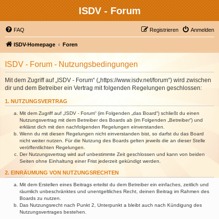
ISDV - Forum
FAQ
Registrieren
Anmelden
ISDV-Homepage
Foren
ISDV - Forum - Nutzungsbedingungen
Mit dem Zugriff auf „ISDV - Forum“ („https://www.isdv.net/forum“) wird zwischen
dir und dem Betreiber ein Vertrag mit folgenden Regelungen geschlossen:
1. NUTZUNGSVERTRAG
Mit dem Zugriff auf „ISDV - Forum“ (im Folgenden „das Board“) schließt du einen
Nutzungsvertrag mit dem Betreiber des Boards ab (im Folgenden „Betreiber“) und
erklärst dich mit den nachfolgenden Regelungen einverstanden.
Wenn du mit diesen Regelungen nicht einverstanden bist, so darfst du das Board
nicht weiter nutzen. Für die Nutzung des Boards gelten jeweils die an dieser Stelle
veröffentlichten Regelungen.
Der Nutzungsvertrag wird auf unbestimmte Zeit geschlossen und kann von beiden
Seiten ohne Einhaltung einer Frist jederzeit gekündigt werden.
2. EINRÄUMUNG VON NUTZUNGSRECHTEN
Mit dem Erstellen eines Beitrags erteilst du dem Betreiber ein einfaches, zeitlich und
räumlich unbeschränktes und unentgeltliches Recht, deinen Beitrag im Rahmen des
Boards zu nutzen.
Das Nutzungsrecht nach Punkt 2, Unterpunkt a bleibt auch nach Kündigung des
Nutzungsvertrages bestehen.