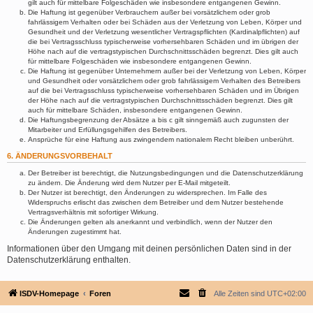
gilt auch für mittelbare Folgeschäden wie insbesondere entgangenen Gewinn.
Die Haftung ist gegenüber Verbrauchern außer bei vorsätzlichem oder grob
fahrlässigem Verhalten oder bei Schäden aus der Verletzung von Leben, Körper und
Gesundheit und der Verletzung wesentlicher Vertragspflichten (Kardinalpflichten) auf
die bei Vertragsschluss typischerweise vorhersehbaren Schäden und im übrigen der
Höhe nach auf die vertragstypischen Durchschnittsschäden begrenzt. Dies gilt auch
für mittelbare Folgeschäden wie insbesondere entgangenen Gewinn.
Die Haftung ist gegenüber Unternehmern außer bei der Verletzung von Leben, Körper
und Gesundheit oder vorsätzlichem oder grob fahrlässigem Verhalten des Betreibers
auf die bei Vertragsschluss typischerweise vorhersehbaren Schäden und im Übrigen
der Höhe nach auf die vertragstypischen Durchschnittsschäden begrenzt. Dies gilt
auch für mittelbare Schäden, insbesondere entgangenen Gewinn.
Die Haftungsbegrenzung der Absätze a bis c gilt sinngemäß auch zugunsten der
Mitarbeiter und Erfüllungsgehilfen des Betreibers.
Ansprüche für eine Haftung aus zwingendem nationalem Recht bleiben unberührt.
6. ÄNDERUNGSVORBEHALT
Der Betreiber ist berechtigt, die Nutzungsbedingungen und die Datenschutzerklärung
zu ändern. Die Änderung wird dem Nutzer per E-Mail mitgeteilt.
Der Nutzer ist berechtigt, den Änderungen zu widersprechen. Im Falle des
Widerspruchs erlischt das zwischen dem Betreiber und dem Nutzer bestehende
Vertragsverhältnis mit sofortiger Wirkung.
Die Änderungen gelten als anerkannt und verbindlich, wenn der Nutzer den
Änderungen zugestimmt hat.
Informationen über den Umgang mit deinen persönlichen Daten sind in der
Datenschutzerklärung enthalten.
ISDV-Homepage
Foren
Alle Zeiten sind
UTC+02:00