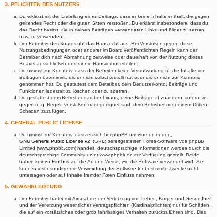
3. PFLICHTEN DES NUTZERS
Du erklärst mit der Erstellung eines Beitrags, dass er keine Inhalte enthält, die gegen
geltendes Recht oder die guten Sitten verstoßen. Du erklärst insbesondere, dass du
das Recht besitzt, die in deinen Beiträgen verwendeten Links und Bilder zu setzen
bzw. zu verwenden.
Der Betreiber des Boards übt das Hausrecht aus. Bei Verstößen gegen diese
Nutzungsbedingungen oder anderer im Board veröffentlichten Regeln kann der
Betreiber dich nach Abmahnung zeitweise oder dauerhaft von der Nutzung dieses
Boards ausschließen und dir ein Hausverbot erteilen.
Du nimmst zur Kenntnis, dass der Betreiber keine Verantwortung für die Inhalte von
Beiträgen übernimmt, die er nicht selbst erstellt hat oder die er nicht zur Kenntnis
genommen hat. Du gestattest dem Betreiber, dein Benutzerkonto, Beiträge und
Funktionen jederzeit zu löschen oder zu sperren.
Du gestattest dem Betreiber darüber hinaus, deine Beiträge abzuändern, sofern sie
gegen o. g. Regeln verstoßen oder geeignet sind, dem Betreiber oder einem Dritten
Schaden zuzufügen.
4. GENERAL PUBLIC LICENSE
Du nimmst zur Kenntnis, dass es sich bei phpBB um eine unter der „
GNU General Public License v2
“ (GPL) bereitgestellten Foren-Software von phpBB
Limited (www.phpbb.com) handelt; deutschsprachige Informationen werden durch die
deutschsprachige Community unter www.phpbb.de zur Verfügung gestellt. Beide
haben keinen Einfluss auf die Art und Weise, wie die Software verwendet wird. Sie
können insbesondere die Verwendung der Software für bestimmte Zwecke nicht
untersagen oder auf Inhalte fremder Foren Einfluss nehmen.
5. GEWÄHRLEISTUNG
Der Betreiber haftet mit Ausnahme der Verletzung von Leben, Körper und Gesundheit
und der Verletzung wesentlicher Vertragspflichten (Kardinalpflichten) nur für Schäden,
die auf ein vorsätzliches oder grob fahrlässiges Verhalten zurückzuführen sind. Dies