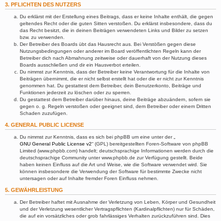
3. PFLICHTEN DES NUTZERS
Du erklärst mit der Erstellung eines Beitrags, dass er keine Inhalte enthält, die gegen
geltendes Recht oder die guten Sitten verstoßen. Du erklärst insbesondere, dass du
das Recht besitzt, die in deinen Beiträgen verwendeten Links und Bilder zu setzen
bzw. zu verwenden.
Der Betreiber des Boards übt das Hausrecht aus. Bei Verstößen gegen diese
Nutzungsbedingungen oder anderer im Board veröffentlichten Regeln kann der
Betreiber dich nach Abmahnung zeitweise oder dauerhaft von der Nutzung dieses
Boards ausschließen und dir ein Hausverbot erteilen.
Du nimmst zur Kenntnis, dass der Betreiber keine Verantwortung für die Inhalte von
Beiträgen übernimmt, die er nicht selbst erstellt hat oder die er nicht zur Kenntnis
genommen hat. Du gestattest dem Betreiber, dein Benutzerkonto, Beiträge und
Funktionen jederzeit zu löschen oder zu sperren.
Du gestattest dem Betreiber darüber hinaus, deine Beiträge abzuändern, sofern sie
gegen o. g. Regeln verstoßen oder geeignet sind, dem Betreiber oder einem Dritten
Schaden zuzufügen.
4. GENERAL PUBLIC LICENSE
Du nimmst zur Kenntnis, dass es sich bei phpBB um eine unter der „
GNU General Public License v2
“ (GPL) bereitgestellten Foren-Software von phpBB
Limited (www.phpbb.com) handelt; deutschsprachige Informationen werden durch die
deutschsprachige Community unter www.phpbb.de zur Verfügung gestellt. Beide
haben keinen Einfluss auf die Art und Weise, wie die Software verwendet wird. Sie
können insbesondere die Verwendung der Software für bestimmte Zwecke nicht
untersagen oder auf Inhalte fremder Foren Einfluss nehmen.
5. GEWÄHRLEISTUNG
Der Betreiber haftet mit Ausnahme der Verletzung von Leben, Körper und Gesundheit
und der Verletzung wesentlicher Vertragspflichten (Kardinalpflichten) nur für Schäden,
die auf ein vorsätzliches oder grob fahrlässiges Verhalten zurückzuführen sind. Dies