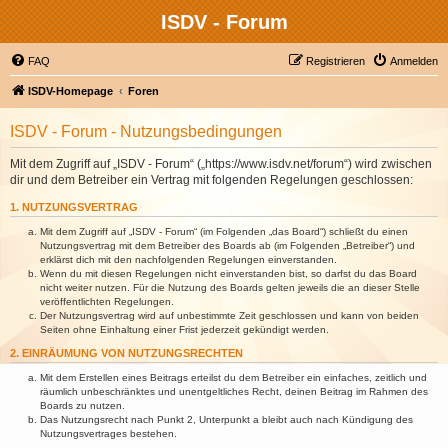
ISDV - Forum
FAQ
Registrieren
Anmelden
ISDV-Homepage
Foren
ISDV - Forum - Nutzungsbedingungen
Mit dem Zugriff auf „ISDV - Forum“ („https://www.isdv.net/forum“) wird zwischen
dir und dem Betreiber ein Vertrag mit folgenden Regelungen geschlossen:
1. NUTZUNGSVERTRAG
Mit dem Zugriff auf „ISDV - Forum“ (im Folgenden „das Board“) schließt du einen
Nutzungsvertrag mit dem Betreiber des Boards ab (im Folgenden „Betreiber“) und
erklärst dich mit den nachfolgenden Regelungen einverstanden.
Wenn du mit diesen Regelungen nicht einverstanden bist, so darfst du das Board
nicht weiter nutzen. Für die Nutzung des Boards gelten jeweils die an dieser Stelle
veröffentlichten Regelungen.
Der Nutzungsvertrag wird auf unbestimmte Zeit geschlossen und kann von beiden
Seiten ohne Einhaltung einer Frist jederzeit gekündigt werden.
2. EINRÄUMUNG VON NUTZUNGSRECHTEN
Mit dem Erstellen eines Beitrags erteilst du dem Betreiber ein einfaches, zeitlich und
räumlich unbeschränktes und unentgeltliches Recht, deinen Beitrag im Rahmen des
Boards zu nutzen.
Das Nutzungsrecht nach Punkt 2, Unterpunkt a bleibt auch nach Kündigung des
Nutzungsvertrages bestehen.