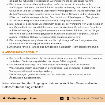
gilt auch für mittelbare Folgeschäden wie insbesondere entgangenen Gewinn.
Die Haftung ist gegenüber Verbrauchern außer bei vorsätzlichem oder grob
fahrlässigem Verhalten oder bei Schäden aus der Verletzung von Leben, Körper und
Gesundheit und der Verletzung wesentlicher Vertragspflichten (Kardinalpflichten) auf
die bei Vertragsschluss typischerweise vorhersehbaren Schäden und im übrigen der
Höhe nach auf die vertragstypischen Durchschnittsschäden begrenzt. Dies gilt auch
für mittelbare Folgeschäden wie insbesondere entgangenen Gewinn.
Die Haftung ist gegenüber Unternehmern außer bei der Verletzung von Leben, Körper
und Gesundheit oder vorsätzlichem oder grob fahrlässigem Verhalten des Betreibers
auf die bei Vertragsschluss typischerweise vorhersehbaren Schäden und im Übrigen
der Höhe nach auf die vertragstypischen Durchschnittsschäden begrenzt. Dies gilt
auch für mittelbare Schäden, insbesondere entgangenen Gewinn.
Die Haftungsbegrenzung der Absätze a bis c gilt sinngemäß auch zugunsten der
Mitarbeiter und Erfüllungsgehilfen des Betreibers.
Ansprüche für eine Haftung aus zwingendem nationalem Recht bleiben unberührt.
6. ÄNDERUNGSVORBEHALT
Der Betreiber ist berechtigt, die Nutzungsbedingungen und die Datenschutzerklärung
zu ändern. Die Änderung wird dem Nutzer per E-Mail mitgeteilt.
Der Nutzer ist berechtigt, den Änderungen zu widersprechen. Im Falle des
Widerspruchs erlischt das zwischen dem Betreiber und dem Nutzer bestehende
Vertragsverhältnis mit sofortiger Wirkung.
Die Änderungen gelten als anerkannt und verbindlich, wenn der Nutzer den
Änderungen zugestimmt hat.
Informationen über den Umgang mit deinen persönlichen Daten sind in der
Datenschutzerklärung enthalten.
ISDV-Homepage
Foren
Alle Zeiten sind
UTC+02:00