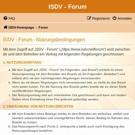
ISDV - Forum
FAQ
Registrieren
Anmelden
ISDV-Homepage
Foren
ISDV - Forum - Nutzungsbedingungen
Mit dem Zugriff auf „ISDV - Forum“ („https://www.isdv.net/forum“) wird zwischen
dir und dem Betreiber ein Vertrag mit folgenden Regelungen geschlossen:
1. NUTZUNGSVERTRAG
Mit dem Zugriff auf „ISDV - Forum“ (im Folgenden „das Board“) schließt du einen
Nutzungsvertrag mit dem Betreiber des Boards ab (im Folgenden „Betreiber“) und
erklärst dich mit den nachfolgenden Regelungen einverstanden.
Wenn du mit diesen Regelungen nicht einverstanden bist, so darfst du das Board
nicht weiter nutzen. Für die Nutzung des Boards gelten jeweils die an dieser Stelle
veröffentlichten Regelungen.
Der Nutzungsvertrag wird auf unbestimmte Zeit geschlossen und kann von beiden
Seiten ohne Einhaltung einer Frist jederzeit gekündigt werden.
2. EINRÄUMUNG VON NUTZUNGSRECHTEN
Mit dem Erstellen eines Beitrags erteilst du dem Betreiber ein einfaches, zeitlich und
räumlich unbeschränktes und unentgeltliches Recht, deinen Beitrag im Rahmen des
Boards zu nutzen.
Das Nutzungsrecht nach Punkt 2, Unterpunkt a bleibt auch nach Kündigung des
Nutzungsvertrages bestehen.