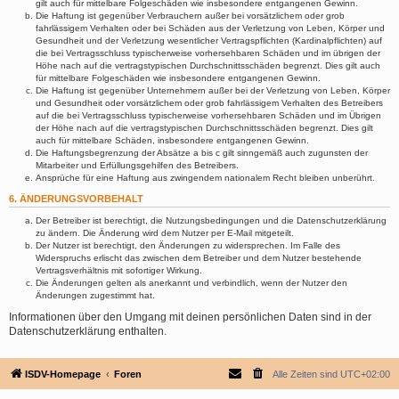
gilt auch für mittelbare Folgeschäden wie insbesondere entgangenen Gewinn.
Die Haftung ist gegenüber Verbrauchern außer bei vorsätzlichem oder grob
fahrlässigem Verhalten oder bei Schäden aus der Verletzung von Leben, Körper und
Gesundheit und der Verletzung wesentlicher Vertragspflichten (Kardinalpflichten) auf
die bei Vertragsschluss typischerweise vorhersehbaren Schäden und im übrigen der
Höhe nach auf die vertragstypischen Durchschnittsschäden begrenzt. Dies gilt auch
für mittelbare Folgeschäden wie insbesondere entgangenen Gewinn.
Die Haftung ist gegenüber Unternehmern außer bei der Verletzung von Leben, Körper
und Gesundheit oder vorsätzlichem oder grob fahrlässigem Verhalten des Betreibers
auf die bei Vertragsschluss typischerweise vorhersehbaren Schäden und im Übrigen
der Höhe nach auf die vertragstypischen Durchschnittsschäden begrenzt. Dies gilt
auch für mittelbare Schäden, insbesondere entgangenen Gewinn.
Die Haftungsbegrenzung der Absätze a bis c gilt sinngemäß auch zugunsten der
Mitarbeiter und Erfüllungsgehilfen des Betreibers.
Ansprüche für eine Haftung aus zwingendem nationalem Recht bleiben unberührt.
6. ÄNDERUNGSVORBEHALT
Der Betreiber ist berechtigt, die Nutzungsbedingungen und die Datenschutzerklärung
zu ändern. Die Änderung wird dem Nutzer per E-Mail mitgeteilt.
Der Nutzer ist berechtigt, den Änderungen zu widersprechen. Im Falle des
Widerspruchs erlischt das zwischen dem Betreiber und dem Nutzer bestehende
Vertragsverhältnis mit sofortiger Wirkung.
Die Änderungen gelten als anerkannt und verbindlich, wenn der Nutzer den
Änderungen zugestimmt hat.
Informationen über den Umgang mit deinen persönlichen Daten sind in der
Datenschutzerklärung enthalten.
ISDV-Homepage
Foren
Alle Zeiten sind
UTC+02:00