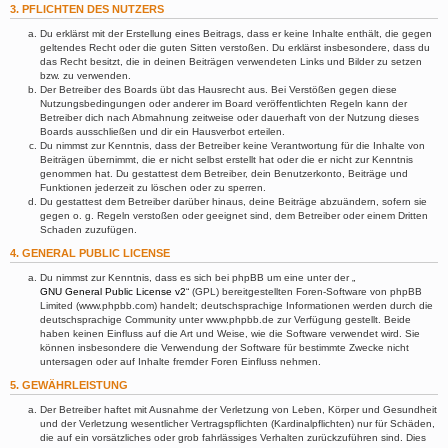
3. PFLICHTEN DES NUTZERS
Du erklärst mit der Erstellung eines Beitrags, dass er keine Inhalte enthält, die gegen
geltendes Recht oder die guten Sitten verstoßen. Du erklärst insbesondere, dass du
das Recht besitzt, die in deinen Beiträgen verwendeten Links und Bilder zu setzen
bzw. zu verwenden.
Der Betreiber des Boards übt das Hausrecht aus. Bei Verstößen gegen diese
Nutzungsbedingungen oder anderer im Board veröffentlichten Regeln kann der
Betreiber dich nach Abmahnung zeitweise oder dauerhaft von der Nutzung dieses
Boards ausschließen und dir ein Hausverbot erteilen.
Du nimmst zur Kenntnis, dass der Betreiber keine Verantwortung für die Inhalte von
Beiträgen übernimmt, die er nicht selbst erstellt hat oder die er nicht zur Kenntnis
genommen hat. Du gestattest dem Betreiber, dein Benutzerkonto, Beiträge und
Funktionen jederzeit zu löschen oder zu sperren.
Du gestattest dem Betreiber darüber hinaus, deine Beiträge abzuändern, sofern sie
gegen o. g. Regeln verstoßen oder geeignet sind, dem Betreiber oder einem Dritten
Schaden zuzufügen.
4. GENERAL PUBLIC LICENSE
Du nimmst zur Kenntnis, dass es sich bei phpBB um eine unter der „
GNU General Public License v2
“ (GPL) bereitgestellten Foren-Software von phpBB
Limited (www.phpbb.com) handelt; deutschsprachige Informationen werden durch die
deutschsprachige Community unter www.phpbb.de zur Verfügung gestellt. Beide
haben keinen Einfluss auf die Art und Weise, wie die Software verwendet wird. Sie
können insbesondere die Verwendung der Software für bestimmte Zwecke nicht
untersagen oder auf Inhalte fremder Foren Einfluss nehmen.
5. GEWÄHRLEISTUNG
Der Betreiber haftet mit Ausnahme der Verletzung von Leben, Körper und Gesundheit
und der Verletzung wesentlicher Vertragspflichten (Kardinalpflichten) nur für Schäden,
die auf ein vorsätzliches oder grob fahrlässiges Verhalten zurückzuführen sind. Dies