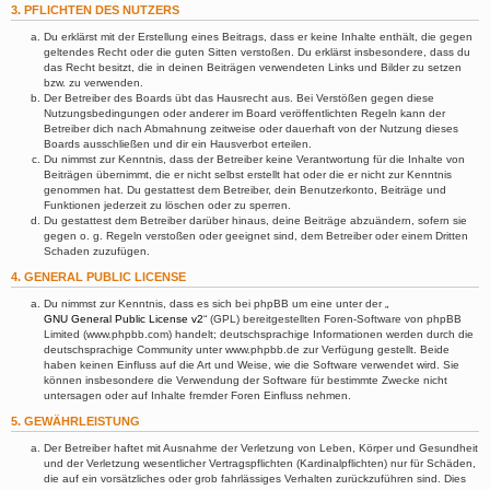
3. PFLICHTEN DES NUTZERS
Du erklärst mit der Erstellung eines Beitrags, dass er keine Inhalte enthält, die gegen
geltendes Recht oder die guten Sitten verstoßen. Du erklärst insbesondere, dass du
das Recht besitzt, die in deinen Beiträgen verwendeten Links und Bilder zu setzen
bzw. zu verwenden.
Der Betreiber des Boards übt das Hausrecht aus. Bei Verstößen gegen diese
Nutzungsbedingungen oder anderer im Board veröffentlichten Regeln kann der
Betreiber dich nach Abmahnung zeitweise oder dauerhaft von der Nutzung dieses
Boards ausschließen und dir ein Hausverbot erteilen.
Du nimmst zur Kenntnis, dass der Betreiber keine Verantwortung für die Inhalte von
Beiträgen übernimmt, die er nicht selbst erstellt hat oder die er nicht zur Kenntnis
genommen hat. Du gestattest dem Betreiber, dein Benutzerkonto, Beiträge und
Funktionen jederzeit zu löschen oder zu sperren.
Du gestattest dem Betreiber darüber hinaus, deine Beiträge abzuändern, sofern sie
gegen o. g. Regeln verstoßen oder geeignet sind, dem Betreiber oder einem Dritten
Schaden zuzufügen.
4. GENERAL PUBLIC LICENSE
Du nimmst zur Kenntnis, dass es sich bei phpBB um eine unter der „
GNU General Public License v2
“ (GPL) bereitgestellten Foren-Software von phpBB
Limited (www.phpbb.com) handelt; deutschsprachige Informationen werden durch die
deutschsprachige Community unter www.phpbb.de zur Verfügung gestellt. Beide
haben keinen Einfluss auf die Art und Weise, wie die Software verwendet wird. Sie
können insbesondere die Verwendung der Software für bestimmte Zwecke nicht
untersagen oder auf Inhalte fremder Foren Einfluss nehmen.
5. GEWÄHRLEISTUNG
Der Betreiber haftet mit Ausnahme der Verletzung von Leben, Körper und Gesundheit
und der Verletzung wesentlicher Vertragspflichten (Kardinalpflichten) nur für Schäden,
die auf ein vorsätzliches oder grob fahrlässiges Verhalten zurückzuführen sind. Dies