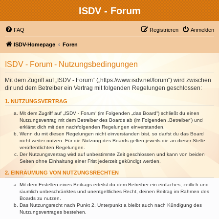
ISDV - Forum
FAQ
Registrieren
Anmelden
ISDV-Homepage
Foren
ISDV - Forum - Nutzungsbedingungen
Mit dem Zugriff auf „ISDV - Forum“ („https://www.isdv.net/forum“) wird zwischen
dir und dem Betreiber ein Vertrag mit folgenden Regelungen geschlossen:
1. NUTZUNGSVERTRAG
Mit dem Zugriff auf „ISDV - Forum“ (im Folgenden „das Board“) schließt du einen
Nutzungsvertrag mit dem Betreiber des Boards ab (im Folgenden „Betreiber“) und
erklärst dich mit den nachfolgenden Regelungen einverstanden.
Wenn du mit diesen Regelungen nicht einverstanden bist, so darfst du das Board
nicht weiter nutzen. Für die Nutzung des Boards gelten jeweils die an dieser Stelle
veröffentlichten Regelungen.
Der Nutzungsvertrag wird auf unbestimmte Zeit geschlossen und kann von beiden
Seiten ohne Einhaltung einer Frist jederzeit gekündigt werden.
2. EINRÄUMUNG VON NUTZUNGSRECHTEN
Mit dem Erstellen eines Beitrags erteilst du dem Betreiber ein einfaches, zeitlich und
räumlich unbeschränktes und unentgeltliches Recht, deinen Beitrag im Rahmen des
Boards zu nutzen.
Das Nutzungsrecht nach Punkt 2, Unterpunkt a bleibt auch nach Kündigung des
Nutzungsvertrages bestehen.