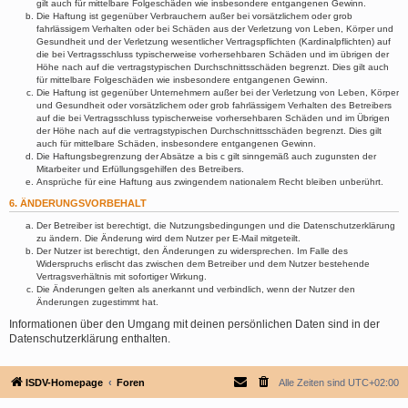
gilt auch für mittelbare Folgeschäden wie insbesondere entgangenen Gewinn.
Die Haftung ist gegenüber Verbrauchern außer bei vorsätzlichem oder grob
fahrlässigem Verhalten oder bei Schäden aus der Verletzung von Leben, Körper und
Gesundheit und der Verletzung wesentlicher Vertragspflichten (Kardinalpflichten) auf
die bei Vertragsschluss typischerweise vorhersehbaren Schäden und im übrigen der
Höhe nach auf die vertragstypischen Durchschnittsschäden begrenzt. Dies gilt auch
für mittelbare Folgeschäden wie insbesondere entgangenen Gewinn.
Die Haftung ist gegenüber Unternehmern außer bei der Verletzung von Leben, Körper
und Gesundheit oder vorsätzlichem oder grob fahrlässigem Verhalten des Betreibers
auf die bei Vertragsschluss typischerweise vorhersehbaren Schäden und im Übrigen
der Höhe nach auf die vertragstypischen Durchschnittsschäden begrenzt. Dies gilt
auch für mittelbare Schäden, insbesondere entgangenen Gewinn.
Die Haftungsbegrenzung der Absätze a bis c gilt sinngemäß auch zugunsten der
Mitarbeiter und Erfüllungsgehilfen des Betreibers.
Ansprüche für eine Haftung aus zwingendem nationalem Recht bleiben unberührt.
6. ÄNDERUNGSVORBEHALT
Der Betreiber ist berechtigt, die Nutzungsbedingungen und die Datenschutzerklärung
zu ändern. Die Änderung wird dem Nutzer per E-Mail mitgeteilt.
Der Nutzer ist berechtigt, den Änderungen zu widersprechen. Im Falle des
Widerspruchs erlischt das zwischen dem Betreiber und dem Nutzer bestehende
Vertragsverhältnis mit sofortiger Wirkung.
Die Änderungen gelten als anerkannt und verbindlich, wenn der Nutzer den
Änderungen zugestimmt hat.
Informationen über den Umgang mit deinen persönlichen Daten sind in der
Datenschutzerklärung enthalten.
ISDV-Homepage
Foren
Alle Zeiten sind
UTC+02:00