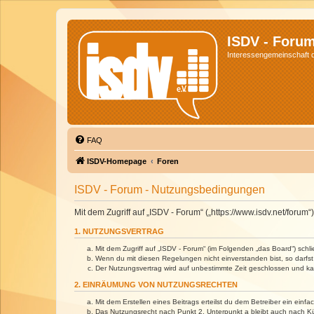
ISDV - Foru
Interessengemeinschaft de
FAQ
ISDV-Homepage
Foren
ISDV - Forum - Nutzungsbedingungen
Mit dem Zugriff auf „ISDV - Forum“ („https://www.isdv.net/foru
1. NUTZUNGSVERTRAG
Mit dem Zugriff auf „ISDV - Forum“ (im Folgenden „das Board“) sch
Wenn du mit diesen Regelungen nicht einverstanden bist, so darfst 
Der Nutzungsvertrag wird auf unbestimmte Zeit geschlossen und kan
2. EINRÄUMUNG VON NUTZUNGSRECHTEN
Mit dem Erstellen eines Beitrags erteilst du dem Betreiber ein ein
Das Nutzungsrecht nach Punkt 2, Unterpunkt a bleibt auch nach 