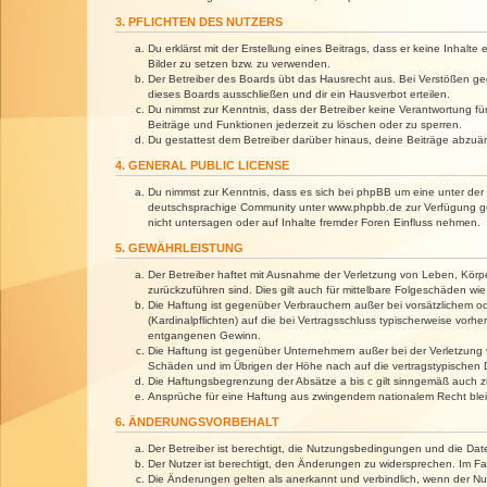
3. PFLICHTEN DES NUTZERS
Du erklärst mit der Erstellung eines Beitrags, dass er keine Inhalt
Bilder zu setzen bzw. zu verwenden.
Der Betreiber des Boards übt das Hausrecht aus. Bei Verstößen g
dieses Boards ausschließen und dir ein Hausverbot erteilen.
Du nimmst zur Kenntnis, dass der Betreiber keine Verantwortung für 
Beiträge und Funktionen jederzeit zu löschen oder zu sperren.
Du gestattest dem Betreiber darüber hinaus, deine Beiträge abzuä
4. GENERAL PUBLIC LICENSE
Du nimmst zur Kenntnis, dass es sich bei phpBB um eine unter der 
deutschsprachige Community unter www.phpbb.de zur Verfügung gest
nicht untersagen oder auf Inhalte fremder Foren Einfluss nehmen.
5. GEWÄHRLEISTUNG
Der Betreiber haftet mit Ausnahme der Verletzung von Leben, Körper
zurückzuführen sind. Dies gilt auch für mittelbare Folgeschäden 
Die Haftung ist gegenüber Verbrauchern außer bei vorsätzlichem o
(Kardinalpflichten) auf die bei Vertragsschluss typischerweise vo
entgangenen Gewinn.
Die Haftung ist gegenüber Unternehmern außer bei der Verletzung 
Schäden und im Übrigen der Höhe nach auf die vertragstypischen 
Die Haftungsbegrenzung der Absätze a bis c gilt sinngemäß auch zu
Ansprüche für eine Haftung aus zwingendem nationalem Recht blei
6. ÄNDERUNGSVORBEHALT
Der Betreiber ist berechtigt, die Nutzungsbedingungen und die Dat
Der Nutzer ist berechtigt, den Änderungen zu widersprechen. Im Fa
Die Änderungen gelten als anerkannt und verbindlich, wenn der N