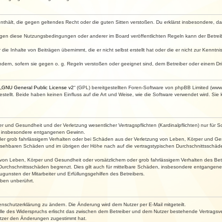
e enthält, die gegen geltendes Recht oder die guten Sitten verstoßen. Du erklärst insbesondere, 
egen diese Nutzungsbedingungen oder anderer im Board veröffentlichten Regeln kann der Betre
die Inhalte von Beiträgen übernimmt, die er nicht selbst erstellt hat oder die er nicht zur Kenn
ndern, sofern sie gegen o. g. Regeln verstoßen oder geeignet sind, dem Betreiber oder einem D
„
GNU General Public License v2
“ (GPL) bereitgestellten Foren-Software von phpBB Limited (ww
ellt. Beide haben keinen Einfluss auf die Art und Weise, wie die Software verwendet wird. Si
 und Gesundheit und der Verletzung wesentlicher Vertragspflichten (Kardinalpflichten) nur für Sc
wie insbesondere entgangenen Gewinn.
der grob fahrlässigem Verhalten oder bei Schäden aus der Verletzung von Leben, Körper und Ges
rhersehbaren Schäden und im übrigen der Höhe nach auf die vertragstypischen Durchschnittsschäde
von Leben, Körper und Gesundheit oder vorsätzlichem oder grob fahrlässigem Verhalten des Betr
Durchschnittsschäden begrenzt. Dies gilt auch für mittelbare Schäden, insbesondere entgangen
gunsten der Mitarbeiter und Erfüllungsgehilfen des Betreibers.
ben unberührt.
enschutzerklärung zu ändern. Die Änderung wird dem Nutzer per E-Mail mitgeteilt.
lle des Widerspruchs erlischt das zwischen dem Betreiber und dem Nutzer bestehende Vertragsverh
utzer den Änderungen zugestimmt hat.