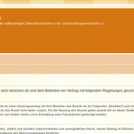
m
r selbständigen Dienstleister/Innen in der Veranstaltungswirtschaft e.V.
m“) wird zwischen dir und dem Betreiber ein Vertrag mit folgenden Regelungen gesch
ließt du einen Nutzungsvertrag mit dem Betreiber des Boards ab (im Folgenden „Betreiber“) und 
du das Board nicht weiter nutzen. Für die Nutzung des Boards gelten jeweils die an dieser Stell
n von beiden Seiten ohne Einhaltung einer Frist jederzeit gekündigt werden.
faches, zeitlich und räumlich unbeschränktes und unentgeltliches Recht, deinen Beitrag im Rahme
Kündigung des Nutzungsvertrages bestehen.