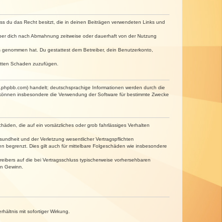
dass du das Recht besitzt, die in deinen Beiträgen verwendeten Links und
iber dich nach Abmahnung zeitweise oder dauerhaft von der Nutzung
tnis genommen hat. Du gestattest dem Betreiber, dein Benutzerkonto,
ritten Schaden zuzufügen.
w.phpbb.com) handelt; deutschsprachige Informationen werden durch die
e können insbesondere die Verwendung der Software für bestimmte Zwecke
häden, die auf ein vorsätzliches oder grob fahrlässiges Verhalten
undheit und der Verletzung wesentlicher Vertragspflichten
n begrenzt. Dies gilt auch für mittelbare Folgeschäden wie insbesondere
eibers auf die bei Vertragsschluss typischerweise vorhersehbaren
en Gewinn.
ältnis mit sofortiger Wirkung.