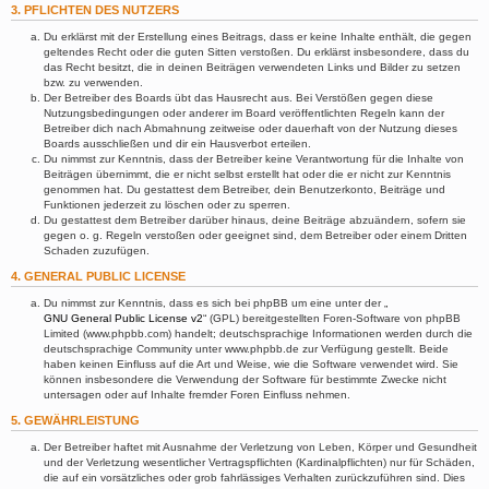
3. PFLICHTEN DES NUTZERS
Du erklärst mit der Erstellung eines Beitrags, dass er keine Inhalte enthält, die gegen
geltendes Recht oder die guten Sitten verstoßen. Du erklärst insbesondere, dass du
das Recht besitzt, die in deinen Beiträgen verwendeten Links und Bilder zu setzen
bzw. zu verwenden.
Der Betreiber des Boards übt das Hausrecht aus. Bei Verstößen gegen diese
Nutzungsbedingungen oder anderer im Board veröffentlichten Regeln kann der
Betreiber dich nach Abmahnung zeitweise oder dauerhaft von der Nutzung dieses
Boards ausschließen und dir ein Hausverbot erteilen.
Du nimmst zur Kenntnis, dass der Betreiber keine Verantwortung für die Inhalte von
Beiträgen übernimmt, die er nicht selbst erstellt hat oder die er nicht zur Kenntnis
genommen hat. Du gestattest dem Betreiber, dein Benutzerkonto, Beiträge und
Funktionen jederzeit zu löschen oder zu sperren.
Du gestattest dem Betreiber darüber hinaus, deine Beiträge abzuändern, sofern sie
gegen o. g. Regeln verstoßen oder geeignet sind, dem Betreiber oder einem Dritten
Schaden zuzufügen.
4. GENERAL PUBLIC LICENSE
Du nimmst zur Kenntnis, dass es sich bei phpBB um eine unter der „
GNU General Public License v2
“ (GPL) bereitgestellten Foren-Software von phpBB
Limited (www.phpbb.com) handelt; deutschsprachige Informationen werden durch die
deutschsprachige Community unter www.phpbb.de zur Verfügung gestellt. Beide
haben keinen Einfluss auf die Art und Weise, wie die Software verwendet wird. Sie
können insbesondere die Verwendung der Software für bestimmte Zwecke nicht
untersagen oder auf Inhalte fremder Foren Einfluss nehmen.
5. GEWÄHRLEISTUNG
Der Betreiber haftet mit Ausnahme der Verletzung von Leben, Körper und Gesundheit
und der Verletzung wesentlicher Vertragspflichten (Kardinalpflichten) nur für Schäden,
die auf ein vorsätzliches oder grob fahrlässiges Verhalten zurückzuführen sind. Dies