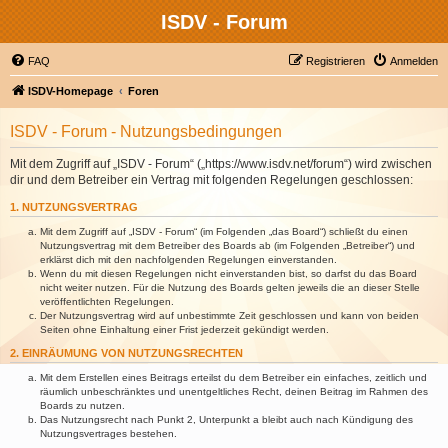
ISDV - Forum
FAQ
Registrieren
Anmelden
ISDV-Homepage
Foren
ISDV - Forum - Nutzungsbedingungen
Mit dem Zugriff auf „ISDV - Forum“ („https://www.isdv.net/forum“) wird zwischen
dir und dem Betreiber ein Vertrag mit folgenden Regelungen geschlossen:
1. NUTZUNGSVERTRAG
Mit dem Zugriff auf „ISDV - Forum“ (im Folgenden „das Board“) schließt du einen
Nutzungsvertrag mit dem Betreiber des Boards ab (im Folgenden „Betreiber“) und
erklärst dich mit den nachfolgenden Regelungen einverstanden.
Wenn du mit diesen Regelungen nicht einverstanden bist, so darfst du das Board
nicht weiter nutzen. Für die Nutzung des Boards gelten jeweils die an dieser Stelle
veröffentlichten Regelungen.
Der Nutzungsvertrag wird auf unbestimmte Zeit geschlossen und kann von beiden
Seiten ohne Einhaltung einer Frist jederzeit gekündigt werden.
2. EINRÄUMUNG VON NUTZUNGSRECHTEN
Mit dem Erstellen eines Beitrags erteilst du dem Betreiber ein einfaches, zeitlich und
räumlich unbeschränktes und unentgeltliches Recht, deinen Beitrag im Rahmen des
Boards zu nutzen.
Das Nutzungsrecht nach Punkt 2, Unterpunkt a bleibt auch nach Kündigung des
Nutzungsvertrages bestehen.