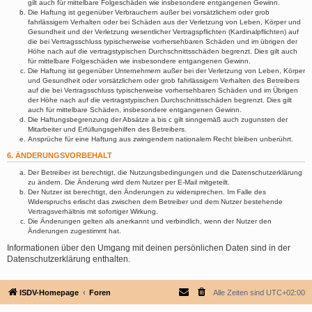
gilt auch für mittelbare Folgeschäden wie insbesondere entgangenen Gewinn.
Die Haftung ist gegenüber Verbrauchern außer bei vorsätzlichem oder grob
fahrlässigem Verhalten oder bei Schäden aus der Verletzung von Leben, Körper und
Gesundheit und der Verletzung wesentlicher Vertragspflichten (Kardinalpflichten) auf
die bei Vertragsschluss typischerweise vorhersehbaren Schäden und im übrigen der
Höhe nach auf die vertragstypischen Durchschnittsschäden begrenzt. Dies gilt auch
für mittelbare Folgeschäden wie insbesondere entgangenen Gewinn.
Die Haftung ist gegenüber Unternehmern außer bei der Verletzung von Leben, Körper
und Gesundheit oder vorsätzlichem oder grob fahrlässigem Verhalten des Betreibers
auf die bei Vertragsschluss typischerweise vorhersehbaren Schäden und im Übrigen
der Höhe nach auf die vertragstypischen Durchschnittsschäden begrenzt. Dies gilt
auch für mittelbare Schäden, insbesondere entgangenen Gewinn.
Die Haftungsbegrenzung der Absätze a bis c gilt sinngemäß auch zugunsten der
Mitarbeiter und Erfüllungsgehilfen des Betreibers.
Ansprüche für eine Haftung aus zwingendem nationalem Recht bleiben unberührt.
6. ÄNDERUNGSVORBEHALT
Der Betreiber ist berechtigt, die Nutzungsbedingungen und die Datenschutzerklärung
zu ändern. Die Änderung wird dem Nutzer per E-Mail mitgeteilt.
Der Nutzer ist berechtigt, den Änderungen zu widersprechen. Im Falle des
Widerspruchs erlischt das zwischen dem Betreiber und dem Nutzer bestehende
Vertragsverhältnis mit sofortiger Wirkung.
Die Änderungen gelten als anerkannt und verbindlich, wenn der Nutzer den
Änderungen zugestimmt hat.
Informationen über den Umgang mit deinen persönlichen Daten sind in der
Datenschutzerklärung enthalten.
ISDV-Homepage
Foren
Alle Zeiten sind
UTC+02:00