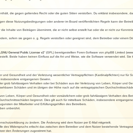
e enthält, die gegen geltendes Recht oder die guten Sitten verstoßen. Du erklärst insbesondere, 
egen diese Nutzungsbedingungen oder anderer im Board veröffentlichten Regeln kann der Betre
die Inhalte von Beiträgen übernimmt, die er nicht selbst erstellt hat oder die er nicht zur Kenn
ndern, sofern sie gegen o. g. Regeln verstoßen oder geeignet sind, dem Betreiber oder einem D
„
GNU General Public License v2
“ (GPL) bereitgestellten Foren-Software von phpBB Limited (ww
ellt. Beide haben keinen Einfluss auf die Art und Weise, wie die Software verwendet wird. Si
 und Gesundheit und der Verletzung wesentlicher Vertragspflichten (Kardinalpflichten) nur für Sc
wie insbesondere entgangenen Gewinn.
der grob fahrlässigem Verhalten oder bei Schäden aus der Verletzung von Leben, Körper und Ges
rhersehbaren Schäden und im übrigen der Höhe nach auf die vertragstypischen Durchschnittsschäde
von Leben, Körper und Gesundheit oder vorsätzlichem oder grob fahrlässigem Verhalten des Betr
Durchschnittsschäden begrenzt. Dies gilt auch für mittelbare Schäden, insbesondere entgangen
gunsten der Mitarbeiter und Erfüllungsgehilfen des Betreibers.
ben unberührt.
enschutzerklärung zu ändern. Die Änderung wird dem Nutzer per E-Mail mitgeteilt.
lle des Widerspruchs erlischt das zwischen dem Betreiber und dem Nutzer bestehende Vertragsverh
utzer den Änderungen zugestimmt hat.