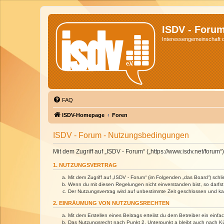
ISDV - Foru
Interessengemeinschaft de
FAQ
ISDV-Homepage
Foren
ISDV - Forum - Nutzungsbedingungen
Mit dem Zugriff auf „ISDV - Forum“ („https://www.isdv.net/foru
1. NUTZUNGSVERTRAG
Mit dem Zugriff auf „ISDV - Forum“ (im Folgenden „das Board“) sch
Wenn du mit diesen Regelungen nicht einverstanden bist, so darfst 
Der Nutzungsvertrag wird auf unbestimmte Zeit geschlossen und kan
2. EINRÄUMUNG VON NUTZUNGSRECHTEN
Mit dem Erstellen eines Beitrags erteilst du dem Betreiber ein ein
Das Nutzungsrecht nach Punkt 2, Unterpunkt a bleibt auch nach 