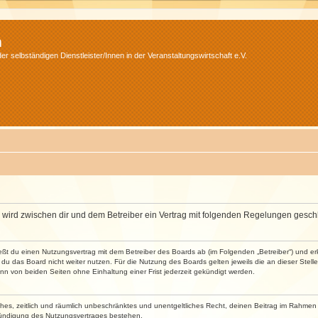
m
r selbständigen Dienstleister/Innen in der Veranstaltungswirtschaft e.V.
m“) wird zwischen dir und dem Betreiber ein Vertrag mit folgenden Regelungen gesch
ließt du einen Nutzungsvertrag mit dem Betreiber des Boards ab (im Folgenden „Betreiber“) und 
du das Board nicht weiter nutzen. Für die Nutzung des Boards gelten jeweils die an dieser Stell
n von beiden Seiten ohne Einhaltung einer Frist jederzeit gekündigt werden.
faches, zeitlich und räumlich unbeschränktes und unentgeltliches Recht, deinen Beitrag im Rahme
Kündigung des Nutzungsvertrages bestehen.