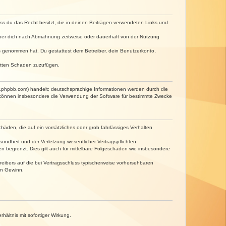
dass du das Recht besitzt, die in deinen Beiträgen verwendeten Links und
iber dich nach Abmahnung zeitweise oder dauerhaft von der Nutzung
tnis genommen hat. Du gestattest dem Betreiber, dein Benutzerkonto,
ritten Schaden zuzufügen.
w.phpbb.com) handelt; deutschsprachige Informationen werden durch die
e können insbesondere die Verwendung der Software für bestimmte Zwecke
häden, die auf ein vorsätzliches oder grob fahrlässiges Verhalten
undheit und der Verletzung wesentlicher Vertragspflichten
n begrenzt. Dies gilt auch für mittelbare Folgeschäden wie insbesondere
eibers auf die bei Vertragsschluss typischerweise vorhersehbaren
en Gewinn.
ältnis mit sofortiger Wirkung.