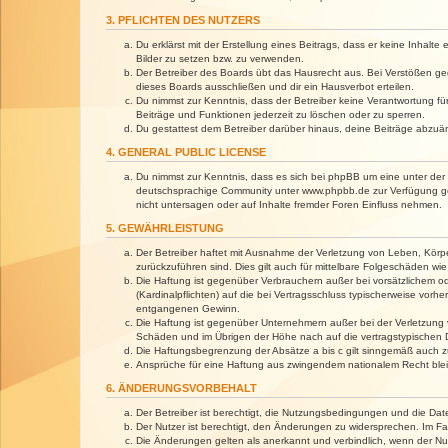
3. PFLICHTEN DES NUTZERS
Du erklärst mit der Erstellung eines Beitrags, dass er keine Inhalt
Bilder zu setzen bzw. zu verwenden.
Der Betreiber des Boards übt das Hausrecht aus. Bei Verstößen g
dieses Boards ausschließen und dir ein Hausverbot erteilen.
Du nimmst zur Kenntnis, dass der Betreiber keine Verantwortung für 
Beiträge und Funktionen jederzeit zu löschen oder zu sperren.
Du gestattest dem Betreiber darüber hinaus, deine Beiträge abzuä
4. GENERAL PUBLIC LICENSE
Du nimmst zur Kenntnis, dass es sich bei phpBB um eine unter der 
deutschsprachige Community unter www.phpbb.de zur Verfügung gest
nicht untersagen oder auf Inhalte fremder Foren Einfluss nehmen.
5. GEWÄHRLEISTUNG
Der Betreiber haftet mit Ausnahme der Verletzung von Leben, Körper
zurückzuführen sind. Dies gilt auch für mittelbare Folgeschäden 
Die Haftung ist gegenüber Verbrauchern außer bei vorsätzlichem o
(Kardinalpflichten) auf die bei Vertragsschluss typischerweise vo
entgangenen Gewinn.
Die Haftung ist gegenüber Unternehmern außer bei der Verletzung 
Schäden und im Übrigen der Höhe nach auf die vertragstypischen 
Die Haftungsbegrenzung der Absätze a bis c gilt sinngemäß auch zu
Ansprüche für eine Haftung aus zwingendem nationalem Recht blei
6. ÄNDERUNGSVORBEHALT
Der Betreiber ist berechtigt, die Nutzungsbedingungen und die Dat
Der Nutzer ist berechtigt, den Änderungen zu widersprechen. Im Fa
Die Änderungen gelten als anerkannt und verbindlich, wenn der N