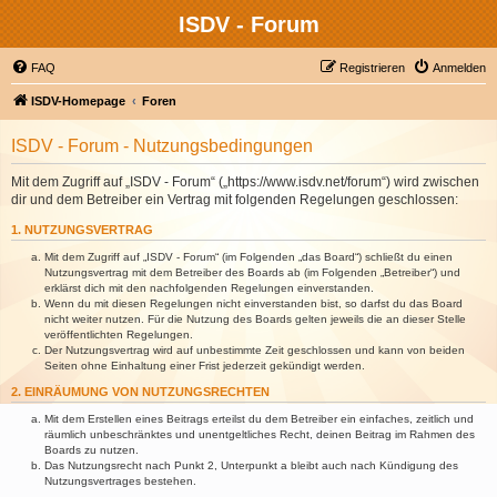
ISDV - Forum
FAQ
Registrieren
Anmelden
ISDV-Homepage
Foren
ISDV - Forum - Nutzungsbedingungen
Mit dem Zugriff auf „ISDV - Forum“ („https://www.isdv.net/forum“) wird zwischen
dir und dem Betreiber ein Vertrag mit folgenden Regelungen geschlossen:
1. NUTZUNGSVERTRAG
Mit dem Zugriff auf „ISDV - Forum“ (im Folgenden „das Board“) schließt du einen
Nutzungsvertrag mit dem Betreiber des Boards ab (im Folgenden „Betreiber“) und
erklärst dich mit den nachfolgenden Regelungen einverstanden.
Wenn du mit diesen Regelungen nicht einverstanden bist, so darfst du das Board
nicht weiter nutzen. Für die Nutzung des Boards gelten jeweils die an dieser Stelle
veröffentlichten Regelungen.
Der Nutzungsvertrag wird auf unbestimmte Zeit geschlossen und kann von beiden
Seiten ohne Einhaltung einer Frist jederzeit gekündigt werden.
2. EINRÄUMUNG VON NUTZUNGSRECHTEN
Mit dem Erstellen eines Beitrags erteilst du dem Betreiber ein einfaches, zeitlich und
räumlich unbeschränktes und unentgeltliches Recht, deinen Beitrag im Rahmen des
Boards zu nutzen.
Das Nutzungsrecht nach Punkt 2, Unterpunkt a bleibt auch nach Kündigung des
Nutzungsvertrages bestehen.