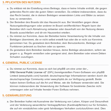
3. PFLICHTEN DES NUTZERS
Du erklärst mit der Erstellung eines Beitrags, dass er keine Inhalte enthält, die gegen
geltendes Recht oder die guten Sitten verstoßen. Du erklärst insbesondere, dass du
das Recht besitzt, die in deinen Beiträgen verwendeten Links und Bilder zu setzen
bzw. zu verwenden.
Der Betreiber des Boards übt das Hausrecht aus. Bei Verstößen gegen diese
Nutzungsbedingungen oder anderer im Board veröffentlichten Regeln kann der
Betreiber dich nach Abmahnung zeitweise oder dauerhaft von der Nutzung dieses
Boards ausschließen und dir ein Hausverbot erteilen.
Du nimmst zur Kenntnis, dass der Betreiber keine Verantwortung für die Inhalte von
Beiträgen übernimmt, die er nicht selbst erstellt hat oder die er nicht zur Kenntnis
genommen hat. Du gestattest dem Betreiber, dein Benutzerkonto, Beiträge und
Funktionen jederzeit zu löschen oder zu sperren.
Du gestattest dem Betreiber darüber hinaus, deine Beiträge abzuändern, sofern sie
gegen o. g. Regeln verstoßen oder geeignet sind, dem Betreiber oder einem Dritten
Schaden zuzufügen.
4. GENERAL PUBLIC LICENSE
Du nimmst zur Kenntnis, dass es sich bei phpBB um eine unter der „
GNU General Public License v2
“ (GPL) bereitgestellten Foren-Software von phpBB
Limited (www.phpbb.com) handelt; deutschsprachige Informationen werden durch die
deutschsprachige Community unter www.phpbb.de zur Verfügung gestellt. Beide
haben keinen Einfluss auf die Art und Weise, wie die Software verwendet wird. Sie
können insbesondere die Verwendung der Software für bestimmte Zwecke nicht
untersagen oder auf Inhalte fremder Foren Einfluss nehmen.
5. GEWÄHRLEISTUNG
Der Betreiber haftet mit Ausnahme der Verletzung von Leben, Körper und Gesundheit
und der Verletzung wesentlicher Vertragspflichten (Kardinalpflichten) nur für Schäden,
die auf ein vorsätzliches oder grob fahrlässiges Verhalten zurückzuführen sind. Dies