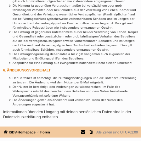
gilt auch für mittelbare Folgeschäden wie insbesondere entgangenen Gewinn.
Die Haftung ist gegenüber Verbrauchern außer bei vorsätzlichem oder grob
fahrlässigem Verhalten oder bei Schäden aus der Verletzung von Leben, Körper und
Gesundheit und der Verletzung wesentlicher Vertragspflichten (Kardinalpflichten) auf
die bei Vertragsschluss typischerweise vorhersehbaren Schäden und im übrigen der
Höhe nach auf die vertragstypischen Durchschnittsschäden begrenzt. Dies gilt auch
für mittelbare Folgeschäden wie insbesondere entgangenen Gewinn.
Die Haftung ist gegenüber Unternehmern außer bei der Verletzung von Leben, Körper
und Gesundheit oder vorsätzlichem oder grob fahrlässigem Verhalten des Betreibers
auf die bei Vertragsschluss typischerweise vorhersehbaren Schäden und im Übrigen
der Höhe nach auf die vertragstypischen Durchschnittsschäden begrenzt. Dies gilt
auch für mittelbare Schäden, insbesondere entgangenen Gewinn.
Die Haftungsbegrenzung der Absätze a bis c gilt sinngemäß auch zugunsten der
Mitarbeiter und Erfüllungsgehilfen des Betreibers.
Ansprüche für eine Haftung aus zwingendem nationalem Recht bleiben unberührt.
6. ÄNDERUNGSVORBEHALT
Der Betreiber ist berechtigt, die Nutzungsbedingungen und die Datenschutzerklärung
zu ändern. Die Änderung wird dem Nutzer per E-Mail mitgeteilt.
Der Nutzer ist berechtigt, den Änderungen zu widersprechen. Im Falle des
Widerspruchs erlischt das zwischen dem Betreiber und dem Nutzer bestehende
Vertragsverhältnis mit sofortiger Wirkung.
Die Änderungen gelten als anerkannt und verbindlich, wenn der Nutzer den
Änderungen zugestimmt hat.
Informationen über den Umgang mit deinen persönlichen Daten sind in der
Datenschutzerklärung enthalten.
ISDV-Homepage
Foren
Alle Zeiten sind
UTC+02:00