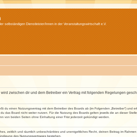
m
r selbständigen Dienstleister/Innen in der Veranstaltungswirtschaft e.V.
m“) wird zwischen dir und dem Betreiber ein Vertrag mit folgenden Regelungen gesch
ließt du einen Nutzungsvertrag mit dem Betreiber des Boards ab (im Folgenden „Betreiber“) und 
du das Board nicht weiter nutzen. Für die Nutzung des Boards gelten jeweils die an dieser Stell
n von beiden Seiten ohne Einhaltung einer Frist jederzeit gekündigt werden.
faches, zeitlich und räumlich unbeschränktes und unentgeltliches Recht, deinen Beitrag im Rahme
Kündigung des Nutzungsvertrages bestehen.