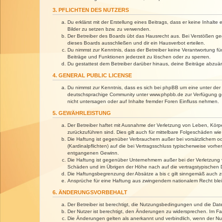
3. PFLICHTEN DES NUTZERS
Du erklärst mit der Erstellung eines Beitrags, dass er keine Inhalt
Bilder zu setzen bzw. zu verwenden.
Der Betreiber des Boards übt das Hausrecht aus. Bei Verstößen g
dieses Boards ausschließen und dir ein Hausverbot erteilen.
Du nimmst zur Kenntnis, dass der Betreiber keine Verantwortung für 
Beiträge und Funktionen jederzeit zu löschen oder zu sperren.
Du gestattest dem Betreiber darüber hinaus, deine Beiträge abzuä
4. GENERAL PUBLIC LICENSE
Du nimmst zur Kenntnis, dass es sich bei phpBB um eine unter der 
deutschsprachige Community unter www.phpbb.de zur Verfügung gest
nicht untersagen oder auf Inhalte fremder Foren Einfluss nehmen.
5. GEWÄHRLEISTUNG
Der Betreiber haftet mit Ausnahme der Verletzung von Leben, Körper
zurückzuführen sind. Dies gilt auch für mittelbare Folgeschäden 
Die Haftung ist gegenüber Verbrauchern außer bei vorsätzlichem o
(Kardinalpflichten) auf die bei Vertragsschluss typischerweise vo
entgangenen Gewinn.
Die Haftung ist gegenüber Unternehmern außer bei der Verletzung 
Schäden und im Übrigen der Höhe nach auf die vertragstypischen 
Die Haftungsbegrenzung der Absätze a bis c gilt sinngemäß auch zu
Ansprüche für eine Haftung aus zwingendem nationalem Recht blei
6. ÄNDERUNGSVORBEHALT
Der Betreiber ist berechtigt, die Nutzungsbedingungen und die Dat
Der Nutzer ist berechtigt, den Änderungen zu widersprechen. Im Fa
Die Änderungen gelten als anerkannt und verbindlich, wenn der N