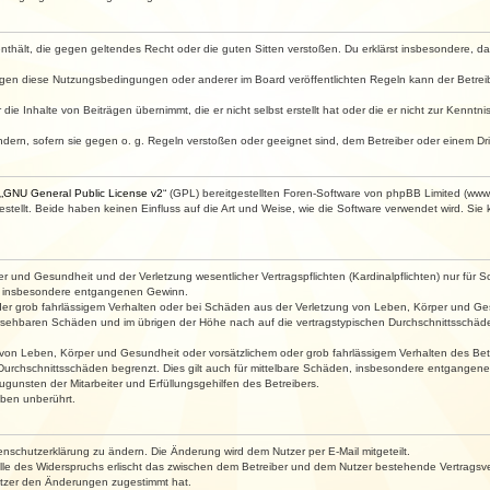
e enthält, die gegen geltendes Recht oder die guten Sitten verstoßen. Du erklärst insbesondere, 
egen diese Nutzungsbedingungen oder anderer im Board veröffentlichten Regeln kann der Betre
die Inhalte von Beiträgen übernimmt, die er nicht selbst erstellt hat oder die er nicht zur Kenn
ndern, sofern sie gegen o. g. Regeln verstoßen oder geeignet sind, dem Betreiber oder einem D
„
GNU General Public License v2
“ (GPL) bereitgestellten Foren-Software von phpBB Limited (ww
ellt. Beide haben keinen Einfluss auf die Art und Weise, wie die Software verwendet wird. Si
 und Gesundheit und der Verletzung wesentlicher Vertragspflichten (Kardinalpflichten) nur für Sc
wie insbesondere entgangenen Gewinn.
der grob fahrlässigem Verhalten oder bei Schäden aus der Verletzung von Leben, Körper und Ges
rhersehbaren Schäden und im übrigen der Höhe nach auf die vertragstypischen Durchschnittsschäde
von Leben, Körper und Gesundheit oder vorsätzlichem oder grob fahrlässigem Verhalten des Betr
Durchschnittsschäden begrenzt. Dies gilt auch für mittelbare Schäden, insbesondere entgangen
gunsten der Mitarbeiter und Erfüllungsgehilfen des Betreibers.
ben unberührt.
enschutzerklärung zu ändern. Die Änderung wird dem Nutzer per E-Mail mitgeteilt.
lle des Widerspruchs erlischt das zwischen dem Betreiber und dem Nutzer bestehende Vertragsverh
utzer den Änderungen zugestimmt hat.