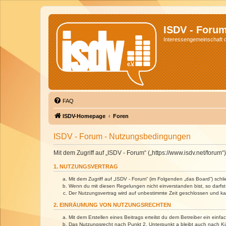
ISDV - Foru
Interessengemeinschaft de
FAQ
ISDV-Homepage
Foren
ISDV - Forum - Nutzungsbedingungen
Mit dem Zugriff auf „ISDV - Forum“ („https://www.isdv.net/foru
1. NUTZUNGSVERTRAG
Mit dem Zugriff auf „ISDV - Forum“ (im Folgenden „das Board“) sch
Wenn du mit diesen Regelungen nicht einverstanden bist, so darfst 
Der Nutzungsvertrag wird auf unbestimmte Zeit geschlossen und kan
2. EINRÄUMUNG VON NUTZUNGSRECHTEN
Mit dem Erstellen eines Beitrags erteilst du dem Betreiber ein ein
Das Nutzungsrecht nach Punkt 2, Unterpunkt a bleibt auch nach 