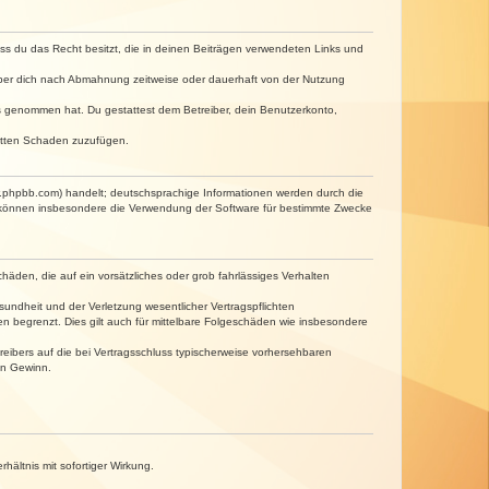
dass du das Recht besitzt, die in deinen Beiträgen verwendeten Links und
iber dich nach Abmahnung zeitweise oder dauerhaft von der Nutzung
tnis genommen hat. Du gestattest dem Betreiber, dein Benutzerkonto,
ritten Schaden zuzufügen.
w.phpbb.com) handelt; deutschsprachige Informationen werden durch die
e können insbesondere die Verwendung der Software für bestimmte Zwecke
häden, die auf ein vorsätzliches oder grob fahrlässiges Verhalten
undheit und der Verletzung wesentlicher Vertragspflichten
n begrenzt. Dies gilt auch für mittelbare Folgeschäden wie insbesondere
eibers auf die bei Vertragsschluss typischerweise vorhersehbaren
en Gewinn.
ältnis mit sofortiger Wirkung.