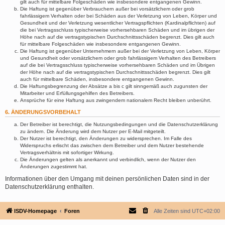
gilt auch für mittelbare Folgeschäden wie insbesondere entgangenen Gewinn.
Die Haftung ist gegenüber Verbrauchern außer bei vorsätzlichem oder grob
fahrlässigem Verhalten oder bei Schäden aus der Verletzung von Leben, Körper und
Gesundheit und der Verletzung wesentlicher Vertragspflichten (Kardinalpflichten) auf
die bei Vertragsschluss typischerweise vorhersehbaren Schäden und im übrigen der
Höhe nach auf die vertragstypischen Durchschnittsschäden begrenzt. Dies gilt auch
für mittelbare Folgeschäden wie insbesondere entgangenen Gewinn.
Die Haftung ist gegenüber Unternehmern außer bei der Verletzung von Leben, Körper
und Gesundheit oder vorsätzlichem oder grob fahrlässigem Verhalten des Betreibers
auf die bei Vertragsschluss typischerweise vorhersehbaren Schäden und im Übrigen
der Höhe nach auf die vertragstypischen Durchschnittsschäden begrenzt. Dies gilt
auch für mittelbare Schäden, insbesondere entgangenen Gewinn.
Die Haftungsbegrenzung der Absätze a bis c gilt sinngemäß auch zugunsten der
Mitarbeiter und Erfüllungsgehilfen des Betreibers.
Ansprüche für eine Haftung aus zwingendem nationalem Recht bleiben unberührt.
6. ÄNDERUNGSVORBEHALT
Der Betreiber ist berechtigt, die Nutzungsbedingungen und die Datenschutzerklärung
zu ändern. Die Änderung wird dem Nutzer per E-Mail mitgeteilt.
Der Nutzer ist berechtigt, den Änderungen zu widersprechen. Im Falle des
Widerspruchs erlischt das zwischen dem Betreiber und dem Nutzer bestehende
Vertragsverhältnis mit sofortiger Wirkung.
Die Änderungen gelten als anerkannt und verbindlich, wenn der Nutzer den
Änderungen zugestimmt hat.
Informationen über den Umgang mit deinen persönlichen Daten sind in der
Datenschutzerklärung enthalten.
ISDV-Homepage
Foren
Alle Zeiten sind
UTC+02:00