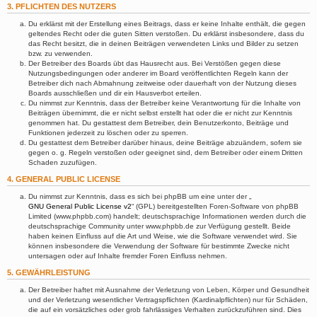
3. PFLICHTEN DES NUTZERS
Du erklärst mit der Erstellung eines Beitrags, dass er keine Inhalte enthält, die gegen
geltendes Recht oder die guten Sitten verstoßen. Du erklärst insbesondere, dass du
das Recht besitzt, die in deinen Beiträgen verwendeten Links und Bilder zu setzen
bzw. zu verwenden.
Der Betreiber des Boards übt das Hausrecht aus. Bei Verstößen gegen diese
Nutzungsbedingungen oder anderer im Board veröffentlichten Regeln kann der
Betreiber dich nach Abmahnung zeitweise oder dauerhaft von der Nutzung dieses
Boards ausschließen und dir ein Hausverbot erteilen.
Du nimmst zur Kenntnis, dass der Betreiber keine Verantwortung für die Inhalte von
Beiträgen übernimmt, die er nicht selbst erstellt hat oder die er nicht zur Kenntnis
genommen hat. Du gestattest dem Betreiber, dein Benutzerkonto, Beiträge und
Funktionen jederzeit zu löschen oder zu sperren.
Du gestattest dem Betreiber darüber hinaus, deine Beiträge abzuändern, sofern sie
gegen o. g. Regeln verstoßen oder geeignet sind, dem Betreiber oder einem Dritten
Schaden zuzufügen.
4. GENERAL PUBLIC LICENSE
Du nimmst zur Kenntnis, dass es sich bei phpBB um eine unter der „
GNU General Public License v2
“ (GPL) bereitgestellten Foren-Software von phpBB
Limited (www.phpbb.com) handelt; deutschsprachige Informationen werden durch die
deutschsprachige Community unter www.phpbb.de zur Verfügung gestellt. Beide
haben keinen Einfluss auf die Art und Weise, wie die Software verwendet wird. Sie
können insbesondere die Verwendung der Software für bestimmte Zwecke nicht
untersagen oder auf Inhalte fremder Foren Einfluss nehmen.
5. GEWÄHRLEISTUNG
Der Betreiber haftet mit Ausnahme der Verletzung von Leben, Körper und Gesundheit
und der Verletzung wesentlicher Vertragspflichten (Kardinalpflichten) nur für Schäden,
die auf ein vorsätzliches oder grob fahrlässiges Verhalten zurückzuführen sind. Dies