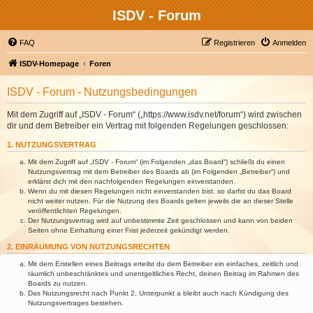
ISDV - Forum
FAQ
Registrieren
Anmelden
ISDV-Homepage
Foren
ISDV - Forum - Nutzungsbedingungen
Mit dem Zugriff auf „ISDV - Forum“ („https://www.isdv.net/forum“) wird zwischen
dir und dem Betreiber ein Vertrag mit folgenden Regelungen geschlossen:
1. NUTZUNGSVERTRAG
Mit dem Zugriff auf „ISDV - Forum“ (im Folgenden „das Board“) schließt du einen
Nutzungsvertrag mit dem Betreiber des Boards ab (im Folgenden „Betreiber“) und
erklärst dich mit den nachfolgenden Regelungen einverstanden.
Wenn du mit diesen Regelungen nicht einverstanden bist, so darfst du das Board
nicht weiter nutzen. Für die Nutzung des Boards gelten jeweils die an dieser Stelle
veröffentlichten Regelungen.
Der Nutzungsvertrag wird auf unbestimmte Zeit geschlossen und kann von beiden
Seiten ohne Einhaltung einer Frist jederzeit gekündigt werden.
2. EINRÄUMUNG VON NUTZUNGSRECHTEN
Mit dem Erstellen eines Beitrags erteilst du dem Betreiber ein einfaches, zeitlich und
räumlich unbeschränktes und unentgeltliches Recht, deinen Beitrag im Rahmen des
Boards zu nutzen.
Das Nutzungsrecht nach Punkt 2, Unterpunkt a bleibt auch nach Kündigung des
Nutzungsvertrages bestehen.