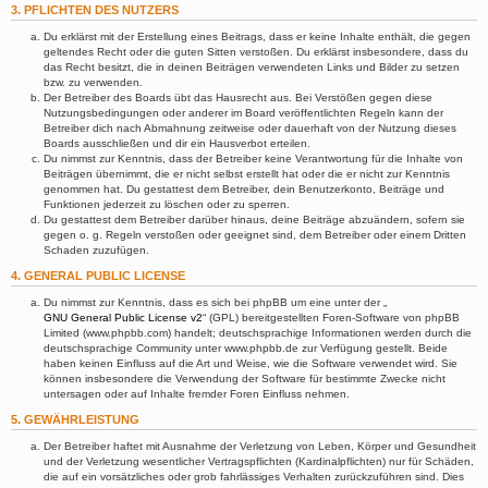
3. PFLICHTEN DES NUTZERS
Du erklärst mit der Erstellung eines Beitrags, dass er keine Inhalte enthält, die gegen
geltendes Recht oder die guten Sitten verstoßen. Du erklärst insbesondere, dass du
das Recht besitzt, die in deinen Beiträgen verwendeten Links und Bilder zu setzen
bzw. zu verwenden.
Der Betreiber des Boards übt das Hausrecht aus. Bei Verstößen gegen diese
Nutzungsbedingungen oder anderer im Board veröffentlichten Regeln kann der
Betreiber dich nach Abmahnung zeitweise oder dauerhaft von der Nutzung dieses
Boards ausschließen und dir ein Hausverbot erteilen.
Du nimmst zur Kenntnis, dass der Betreiber keine Verantwortung für die Inhalte von
Beiträgen übernimmt, die er nicht selbst erstellt hat oder die er nicht zur Kenntnis
genommen hat. Du gestattest dem Betreiber, dein Benutzerkonto, Beiträge und
Funktionen jederzeit zu löschen oder zu sperren.
Du gestattest dem Betreiber darüber hinaus, deine Beiträge abzuändern, sofern sie
gegen o. g. Regeln verstoßen oder geeignet sind, dem Betreiber oder einem Dritten
Schaden zuzufügen.
4. GENERAL PUBLIC LICENSE
Du nimmst zur Kenntnis, dass es sich bei phpBB um eine unter der „
GNU General Public License v2
“ (GPL) bereitgestellten Foren-Software von phpBB
Limited (www.phpbb.com) handelt; deutschsprachige Informationen werden durch die
deutschsprachige Community unter www.phpbb.de zur Verfügung gestellt. Beide
haben keinen Einfluss auf die Art und Weise, wie die Software verwendet wird. Sie
können insbesondere die Verwendung der Software für bestimmte Zwecke nicht
untersagen oder auf Inhalte fremder Foren Einfluss nehmen.
5. GEWÄHRLEISTUNG
Der Betreiber haftet mit Ausnahme der Verletzung von Leben, Körper und Gesundheit
und der Verletzung wesentlicher Vertragspflichten (Kardinalpflichten) nur für Schäden,
die auf ein vorsätzliches oder grob fahrlässiges Verhalten zurückzuführen sind. Dies