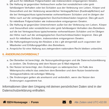
gilt auch für mittelbare Folgeschäden wie insbesondere entgangenen Gewinn.
Die Haftung ist gegenüber Verbrauchern außer bei vorsätzlichem oder grob
fahrlässigem Verhalten oder bei Schäden aus der Verletzung von Leben, Körper und
Gesundheit und der Verletzung wesentlicher Vertragspflichten (Kardinalpflichten) auf
die bei Vertragsschluss typischerweise vorhersehbaren Schäden und im übrigen der
Höhe nach auf die vertragstypischen Durchschnittsschäden begrenzt. Dies gilt auch
für mittelbare Folgeschäden wie insbesondere entgangenen Gewinn.
Die Haftung ist gegenüber Unternehmern außer bei der Verletzung von Leben, Körper
und Gesundheit oder vorsätzlichem oder grob fahrlässigem Verhalten des Betreibers
auf die bei Vertragsschluss typischerweise vorhersehbaren Schäden und im Übrigen
der Höhe nach auf die vertragstypischen Durchschnittsschäden begrenzt. Dies gilt
auch für mittelbare Schäden, insbesondere entgangenen Gewinn.
Die Haftungsbegrenzung der Absätze a bis c gilt sinngemäß auch zugunsten der
Mitarbeiter und Erfüllungsgehilfen des Betreibers.
Ansprüche für eine Haftung aus zwingendem nationalem Recht bleiben unberührt.
6. ÄNDERUNGSVORBEHALT
Der Betreiber ist berechtigt, die Nutzungsbedingungen und die Datenschutzerklärung
zu ändern. Die Änderung wird dem Nutzer per E-Mail mitgeteilt.
Der Nutzer ist berechtigt, den Änderungen zu widersprechen. Im Falle des
Widerspruchs erlischt das zwischen dem Betreiber und dem Nutzer bestehende
Vertragsverhältnis mit sofortiger Wirkung.
Die Änderungen gelten als anerkannt und verbindlich, wenn der Nutzer den
Änderungen zugestimmt hat.
Informationen über den Umgang mit deinen persönlichen Daten sind in der
Datenschutzerklärung enthalten.
ISDV-Homepage
Foren
Alle Zeiten sind
UTC+02:00