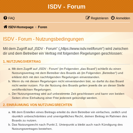
ISDV - Forum
FAQ
Registrieren
Anmelden
ISDV-Homepage
Foren
ISDV - Forum - Nutzungsbedingungen
Mit dem Zugriff auf „ISDV - Forum“ („https://www.isdv.net/forum“) wird zwischen
dir und dem Betreiber ein Vertrag mit folgenden Regelungen geschlossen:
1. NUTZUNGSVERTRAG
Mit dem Zugriff auf „ISDV - Forum“ (im Folgenden „das Board“) schließt du einen
Nutzungsvertrag mit dem Betreiber des Boards ab (im Folgenden „Betreiber“) und
erklärst dich mit den nachfolgenden Regelungen einverstanden.
Wenn du mit diesen Regelungen nicht einverstanden bist, so darfst du das Board
nicht weiter nutzen. Für die Nutzung des Boards gelten jeweils die an dieser Stelle
veröffentlichten Regelungen.
Der Nutzungsvertrag wird auf unbestimmte Zeit geschlossen und kann von beiden
Seiten ohne Einhaltung einer Frist jederzeit gekündigt werden.
2. EINRÄUMUNG VON NUTZUNGSRECHTEN
Mit dem Erstellen eines Beitrags erteilst du dem Betreiber ein einfaches, zeitlich und
räumlich unbeschränktes und unentgeltliches Recht, deinen Beitrag im Rahmen des
Boards zu nutzen.
Das Nutzungsrecht nach Punkt 2, Unterpunkt a bleibt auch nach Kündigung des
Nutzungsvertrages bestehen.