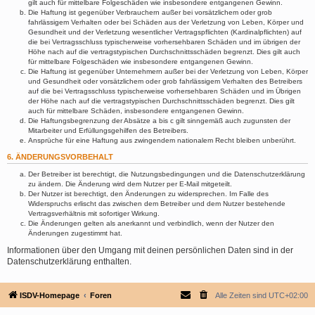
gilt auch für mittelbare Folgeschäden wie insbesondere entgangenen Gewinn.
Die Haftung ist gegenüber Verbrauchern außer bei vorsätzlichem oder grob
fahrlässigem Verhalten oder bei Schäden aus der Verletzung von Leben, Körper und
Gesundheit und der Verletzung wesentlicher Vertragspflichten (Kardinalpflichten) auf
die bei Vertragsschluss typischerweise vorhersehbaren Schäden und im übrigen der
Höhe nach auf die vertragstypischen Durchschnittsschäden begrenzt. Dies gilt auch
für mittelbare Folgeschäden wie insbesondere entgangenen Gewinn.
Die Haftung ist gegenüber Unternehmern außer bei der Verletzung von Leben, Körper
und Gesundheit oder vorsätzlichem oder grob fahrlässigem Verhalten des Betreibers
auf die bei Vertragsschluss typischerweise vorhersehbaren Schäden und im Übrigen
der Höhe nach auf die vertragstypischen Durchschnittsschäden begrenzt. Dies gilt
auch für mittelbare Schäden, insbesondere entgangenen Gewinn.
Die Haftungsbegrenzung der Absätze a bis c gilt sinngemäß auch zugunsten der
Mitarbeiter und Erfüllungsgehilfen des Betreibers.
Ansprüche für eine Haftung aus zwingendem nationalem Recht bleiben unberührt.
6. ÄNDERUNGSVORBEHALT
Der Betreiber ist berechtigt, die Nutzungsbedingungen und die Datenschutzerklärung
zu ändern. Die Änderung wird dem Nutzer per E-Mail mitgeteilt.
Der Nutzer ist berechtigt, den Änderungen zu widersprechen. Im Falle des
Widerspruchs erlischt das zwischen dem Betreiber und dem Nutzer bestehende
Vertragsverhältnis mit sofortiger Wirkung.
Die Änderungen gelten als anerkannt und verbindlich, wenn der Nutzer den
Änderungen zugestimmt hat.
Informationen über den Umgang mit deinen persönlichen Daten sind in der
Datenschutzerklärung enthalten.
ISDV-Homepage
Foren
Alle Zeiten sind
UTC+02:00