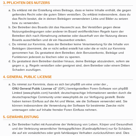
3. PFLICHTEN DES NUTZERS
Du erklärst mit der Erstellung eines Beitrags, dass er keine Inhalte enthält, die gegen
geltendes Recht oder die guten Sitten verstoßen. Du erklärst insbesondere, dass du
das Recht besitzt, die in deinen Beiträgen verwendeten Links und Bilder zu setzen
bzw. zu verwenden.
Der Betreiber des Boards übt das Hausrecht aus. Bei Verstößen gegen diese
Nutzungsbedingungen oder anderer im Board veröffentlichten Regeln kann der
Betreiber dich nach Abmahnung zeitweise oder dauerhaft von der Nutzung dieses
Boards ausschließen und dir ein Hausverbot erteilen.
Du nimmst zur Kenntnis, dass der Betreiber keine Verantwortung für die Inhalte von
Beiträgen übernimmt, die er nicht selbst erstellt hat oder die er nicht zur Kenntnis
genommen hat. Du gestattest dem Betreiber, dein Benutzerkonto, Beiträge und
Funktionen jederzeit zu löschen oder zu sperren.
Du gestattest dem Betreiber darüber hinaus, deine Beiträge abzuändern, sofern sie
gegen o. g. Regeln verstoßen oder geeignet sind, dem Betreiber oder einem Dritten
Schaden zuzufügen.
4. GENERAL PUBLIC LICENSE
Du nimmst zur Kenntnis, dass es sich bei phpBB um eine unter der „
GNU General Public License v2
“ (GPL) bereitgestellten Foren-Software von phpBB
Limited (www.phpbb.com) handelt; deutschsprachige Informationen werden durch die
deutschsprachige Community unter www.phpbb.de zur Verfügung gestellt. Beide
haben keinen Einfluss auf die Art und Weise, wie die Software verwendet wird. Sie
können insbesondere die Verwendung der Software für bestimmte Zwecke nicht
untersagen oder auf Inhalte fremder Foren Einfluss nehmen.
5. GEWÄHRLEISTUNG
Der Betreiber haftet mit Ausnahme der Verletzung von Leben, Körper und Gesundheit
und der Verletzung wesentlicher Vertragspflichten (Kardinalpflichten) nur für Schäden,
die auf ein vorsätzliches oder grob fahrlässiges Verhalten zurückzuführen sind. Dies