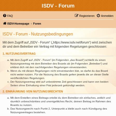
ISDV - Forum
FAQ
Registrieren
Anmelden
ISDV-Homepage
Foren
ISDV - Forum - Nutzungsbedingungen
Mit dem Zugriff auf „ISDV - Forum“ („https://www.isdv.net/forum“) wird zwischen
dir und dem Betreiber ein Vertrag mit folgenden Regelungen geschlossen:
1. NUTZUNGSVERTRAG
Mit dem Zugriff auf „ISDV - Forum“ (im Folgenden „das Board“) schließt du einen
Nutzungsvertrag mit dem Betreiber des Boards ab (im Folgenden „Betreiber“) und
erklärst dich mit den nachfolgenden Regelungen einverstanden.
Wenn du mit diesen Regelungen nicht einverstanden bist, so darfst du das Board
nicht weiter nutzen. Für die Nutzung des Boards gelten jeweils die an dieser Stelle
veröffentlichten Regelungen.
Der Nutzungsvertrag wird auf unbestimmte Zeit geschlossen und kann von beiden
Seiten ohne Einhaltung einer Frist jederzeit gekündigt werden.
2. EINRÄUMUNG VON NUTZUNGSRECHTEN
Mit dem Erstellen eines Beitrags erteilst du dem Betreiber ein einfaches, zeitlich und
räumlich unbeschränktes und unentgeltliches Recht, deinen Beitrag im Rahmen des
Boards zu nutzen.
Das Nutzungsrecht nach Punkt 2, Unterpunkt a bleibt auch nach Kündigung des
Nutzungsvertrages bestehen.