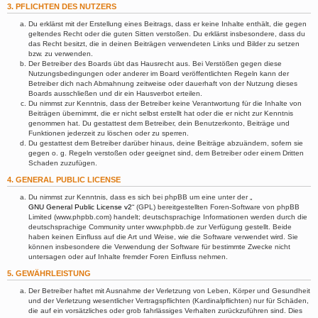
3. PFLICHTEN DES NUTZERS
Du erklärst mit der Erstellung eines Beitrags, dass er keine Inhalte enthält, die gegen
geltendes Recht oder die guten Sitten verstoßen. Du erklärst insbesondere, dass du
das Recht besitzt, die in deinen Beiträgen verwendeten Links und Bilder zu setzen
bzw. zu verwenden.
Der Betreiber des Boards übt das Hausrecht aus. Bei Verstößen gegen diese
Nutzungsbedingungen oder anderer im Board veröffentlichten Regeln kann der
Betreiber dich nach Abmahnung zeitweise oder dauerhaft von der Nutzung dieses
Boards ausschließen und dir ein Hausverbot erteilen.
Du nimmst zur Kenntnis, dass der Betreiber keine Verantwortung für die Inhalte von
Beiträgen übernimmt, die er nicht selbst erstellt hat oder die er nicht zur Kenntnis
genommen hat. Du gestattest dem Betreiber, dein Benutzerkonto, Beiträge und
Funktionen jederzeit zu löschen oder zu sperren.
Du gestattest dem Betreiber darüber hinaus, deine Beiträge abzuändern, sofern sie
gegen o. g. Regeln verstoßen oder geeignet sind, dem Betreiber oder einem Dritten
Schaden zuzufügen.
4. GENERAL PUBLIC LICENSE
Du nimmst zur Kenntnis, dass es sich bei phpBB um eine unter der „
GNU General Public License v2
“ (GPL) bereitgestellten Foren-Software von phpBB
Limited (www.phpbb.com) handelt; deutschsprachige Informationen werden durch die
deutschsprachige Community unter www.phpbb.de zur Verfügung gestellt. Beide
haben keinen Einfluss auf die Art und Weise, wie die Software verwendet wird. Sie
können insbesondere die Verwendung der Software für bestimmte Zwecke nicht
untersagen oder auf Inhalte fremder Foren Einfluss nehmen.
5. GEWÄHRLEISTUNG
Der Betreiber haftet mit Ausnahme der Verletzung von Leben, Körper und Gesundheit
und der Verletzung wesentlicher Vertragspflichten (Kardinalpflichten) nur für Schäden,
die auf ein vorsätzliches oder grob fahrlässiges Verhalten zurückzuführen sind. Dies