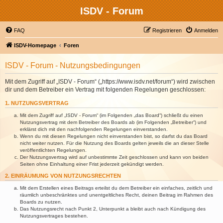
ISDV - Forum
FAQ
Registrieren
Anmelden
ISDV-Homepage
Foren
ISDV - Forum - Nutzungsbedingungen
Mit dem Zugriff auf „ISDV - Forum“ („https://www.isdv.net/forum“) wird zwischen
dir und dem Betreiber ein Vertrag mit folgenden Regelungen geschlossen:
1. NUTZUNGSVERTRAG
Mit dem Zugriff auf „ISDV - Forum“ (im Folgenden „das Board“) schließt du einen
Nutzungsvertrag mit dem Betreiber des Boards ab (im Folgenden „Betreiber“) und
erklärst dich mit den nachfolgenden Regelungen einverstanden.
Wenn du mit diesen Regelungen nicht einverstanden bist, so darfst du das Board
nicht weiter nutzen. Für die Nutzung des Boards gelten jeweils die an dieser Stelle
veröffentlichten Regelungen.
Der Nutzungsvertrag wird auf unbestimmte Zeit geschlossen und kann von beiden
Seiten ohne Einhaltung einer Frist jederzeit gekündigt werden.
2. EINRÄUMUNG VON NUTZUNGSRECHTEN
Mit dem Erstellen eines Beitrags erteilst du dem Betreiber ein einfaches, zeitlich und
räumlich unbeschränktes und unentgeltliches Recht, deinen Beitrag im Rahmen des
Boards zu nutzen.
Das Nutzungsrecht nach Punkt 2, Unterpunkt a bleibt auch nach Kündigung des
Nutzungsvertrages bestehen.