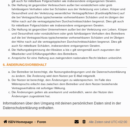
gilt auch für mittelbare Folgeschäden wie insbesondere entgangenen Gewinn.
Die Haftung ist gegenüber Verbrauchern außer bei vorsätzlichem oder grob
fahrlässigem Verhalten oder bei Schäden aus der Verletzung von Leben, Körper und
Gesundheit und der Verletzung wesentlicher Vertragspflichten (Kardinalpflichten) auf
die bei Vertragsschluss typischerweise vorhersehbaren Schäden und im übrigen der
Höhe nach auf die vertragstypischen Durchschnittsschäden begrenzt. Dies gilt auch
für mittelbare Folgeschäden wie insbesondere entgangenen Gewinn.
Die Haftung ist gegenüber Unternehmern außer bei der Verletzung von Leben, Körper
und Gesundheit oder vorsätzlichem oder grob fahrlässigem Verhalten des Betreibers
auf die bei Vertragsschluss typischerweise vorhersehbaren Schäden und im Übrigen
der Höhe nach auf die vertragstypischen Durchschnittsschäden begrenzt. Dies gilt
auch für mittelbare Schäden, insbesondere entgangenen Gewinn.
Die Haftungsbegrenzung der Absätze a bis c gilt sinngemäß auch zugunsten der
Mitarbeiter und Erfüllungsgehilfen des Betreibers.
Ansprüche für eine Haftung aus zwingendem nationalem Recht bleiben unberührt.
6. ÄNDERUNGSVORBEHALT
Der Betreiber ist berechtigt, die Nutzungsbedingungen und die Datenschutzerklärung
zu ändern. Die Änderung wird dem Nutzer per E-Mail mitgeteilt.
Der Nutzer ist berechtigt, den Änderungen zu widersprechen. Im Falle des
Widerspruchs erlischt das zwischen dem Betreiber und dem Nutzer bestehende
Vertragsverhältnis mit sofortiger Wirkung.
Die Änderungen gelten als anerkannt und verbindlich, wenn der Nutzer den
Änderungen zugestimmt hat.
Informationen über den Umgang mit deinen persönlichen Daten sind in der
Datenschutzerklärung enthalten.
ISDV-Homepage
Foren
Alle Zeiten sind
UTC+02:00