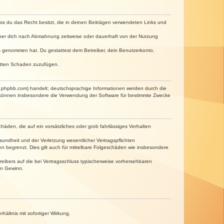
dass du das Recht besitzt, die in deinen Beiträgen verwendeten Links und
iber dich nach Abmahnung zeitweise oder dauerhaft von der Nutzung
tnis genommen hat. Du gestattest dem Betreiber, dein Benutzerkonto,
ritten Schaden zuzufügen.
w.phpbb.com) handelt; deutschsprachige Informationen werden durch die
e können insbesondere die Verwendung der Software für bestimmte Zwecke
häden, die auf ein vorsätzliches oder grob fahrlässiges Verhalten
undheit und der Verletzung wesentlicher Vertragspflichten
n begrenzt. Dies gilt auch für mittelbare Folgeschäden wie insbesondere
eibers auf die bei Vertragsschluss typischerweise vorhersehbaren
en Gewinn.
ältnis mit sofortiger Wirkung.