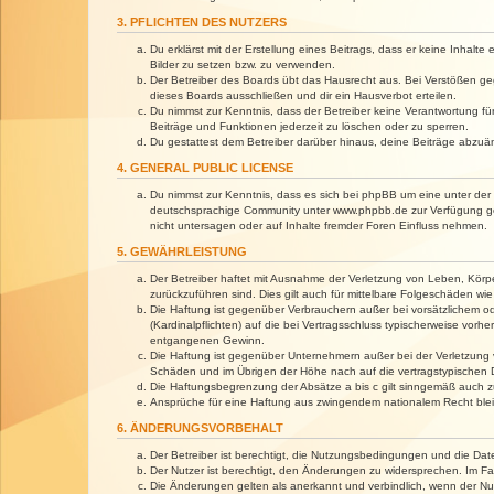
3. PFLICHTEN DES NUTZERS
Du erklärst mit der Erstellung eines Beitrags, dass er keine Inhalt
Bilder zu setzen bzw. zu verwenden.
Der Betreiber des Boards übt das Hausrecht aus. Bei Verstößen g
dieses Boards ausschließen und dir ein Hausverbot erteilen.
Du nimmst zur Kenntnis, dass der Betreiber keine Verantwortung für 
Beiträge und Funktionen jederzeit zu löschen oder zu sperren.
Du gestattest dem Betreiber darüber hinaus, deine Beiträge abzuä
4. GENERAL PUBLIC LICENSE
Du nimmst zur Kenntnis, dass es sich bei phpBB um eine unter der 
deutschsprachige Community unter www.phpbb.de zur Verfügung gest
nicht untersagen oder auf Inhalte fremder Foren Einfluss nehmen.
5. GEWÄHRLEISTUNG
Der Betreiber haftet mit Ausnahme der Verletzung von Leben, Körper
zurückzuführen sind. Dies gilt auch für mittelbare Folgeschäden 
Die Haftung ist gegenüber Verbrauchern außer bei vorsätzlichem o
(Kardinalpflichten) auf die bei Vertragsschluss typischerweise vo
entgangenen Gewinn.
Die Haftung ist gegenüber Unternehmern außer bei der Verletzung 
Schäden und im Übrigen der Höhe nach auf die vertragstypischen 
Die Haftungsbegrenzung der Absätze a bis c gilt sinngemäß auch zu
Ansprüche für eine Haftung aus zwingendem nationalem Recht blei
6. ÄNDERUNGSVORBEHALT
Der Betreiber ist berechtigt, die Nutzungsbedingungen und die Dat
Der Nutzer ist berechtigt, den Änderungen zu widersprechen. Im Fa
Die Änderungen gelten als anerkannt und verbindlich, wenn der N