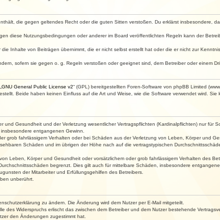
e enthält, die gegen geltendes Recht oder die guten Sitten verstoßen. Du erklärst insbesondere, 
egen diese Nutzungsbedingungen oder anderer im Board veröffentlichten Regeln kann der Betre
die Inhalte von Beiträgen übernimmt, die er nicht selbst erstellt hat oder die er nicht zur Kenn
ndern, sofern sie gegen o. g. Regeln verstoßen oder geeignet sind, dem Betreiber oder einem D
„
GNU General Public License v2
“ (GPL) bereitgestellten Foren-Software von phpBB Limited (ww
ellt. Beide haben keinen Einfluss auf die Art und Weise, wie die Software verwendet wird. Si
 und Gesundheit und der Verletzung wesentlicher Vertragspflichten (Kardinalpflichten) nur für Sc
wie insbesondere entgangenen Gewinn.
der grob fahrlässigem Verhalten oder bei Schäden aus der Verletzung von Leben, Körper und Ges
rhersehbaren Schäden und im übrigen der Höhe nach auf die vertragstypischen Durchschnittsschäde
von Leben, Körper und Gesundheit oder vorsätzlichem oder grob fahrlässigem Verhalten des Betr
Durchschnittsschäden begrenzt. Dies gilt auch für mittelbare Schäden, insbesondere entgangen
gunsten der Mitarbeiter und Erfüllungsgehilfen des Betreibers.
ben unberührt.
enschutzerklärung zu ändern. Die Änderung wird dem Nutzer per E-Mail mitgeteilt.
lle des Widerspruchs erlischt das zwischen dem Betreiber und dem Nutzer bestehende Vertragsverh
utzer den Änderungen zugestimmt hat.