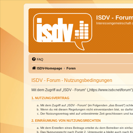
ISDV - Foru
Interessengemeinschaft de
FAQ
ISDV-Homepage
Foren
ISDV - Forum - Nutzungsbedingungen
Mit dem Zugriff auf „ISDV - Forum“ („https://www.isdv.net/foru
1. NUTZUNGSVERTRAG
Mit dem Zugriff auf „ISDV - Forum“ (im Folgenden „das Board“) sch
Wenn du mit diesen Regelungen nicht einverstanden bist, so darfst 
Der Nutzungsvertrag wird auf unbestimmte Zeit geschlossen und kan
2. EINRÄUMUNG VON NUTZUNGSRECHTEN
Mit dem Erstellen eines Beitrags erteilst du dem Betreiber ein ein
Das Nutzungsrecht nach Punkt 2, Unterpunkt a bleibt auch nach 