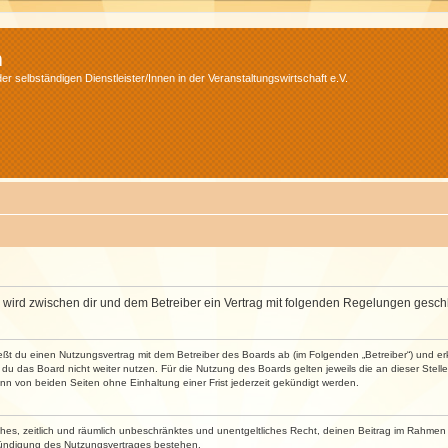
m
r selbständigen Dienstleister/Innen in der Veranstaltungswirtschaft e.V.
m“) wird zwischen dir und dem Betreiber ein Vertrag mit folgenden Regelungen gesch
ließt du einen Nutzungsvertrag mit dem Betreiber des Boards ab (im Folgenden „Betreiber“) und 
du das Board nicht weiter nutzen. Für die Nutzung des Boards gelten jeweils die an dieser Stell
n von beiden Seiten ohne Einhaltung einer Frist jederzeit gekündigt werden.
faches, zeitlich und räumlich unbeschränktes und unentgeltliches Recht, deinen Beitrag im Rahme
Kündigung des Nutzungsvertrages bestehen.