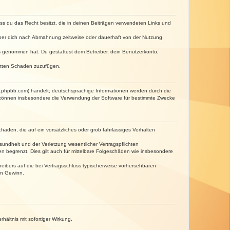
dass du das Recht besitzt, die in deinen Beiträgen verwendeten Links und
iber dich nach Abmahnung zeitweise oder dauerhaft von der Nutzung
tnis genommen hat. Du gestattest dem Betreiber, dein Benutzerkonto,
ritten Schaden zuzufügen.
w.phpbb.com) handelt; deutschsprachige Informationen werden durch die
e können insbesondere die Verwendung der Software für bestimmte Zwecke
häden, die auf ein vorsätzliches oder grob fahrlässiges Verhalten
undheit und der Verletzung wesentlicher Vertragspflichten
n begrenzt. Dies gilt auch für mittelbare Folgeschäden wie insbesondere
eibers auf die bei Vertragsschluss typischerweise vorhersehbaren
en Gewinn.
ältnis mit sofortiger Wirkung.