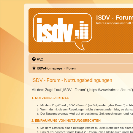
ISDV - Foru
Interessengemeinschaft de
FAQ
ISDV-Homepage
Foren
ISDV - Forum - Nutzungsbedingungen
Mit dem Zugriff auf „ISDV - Forum“ („https://www.isdv.net/foru
1. NUTZUNGSVERTRAG
Mit dem Zugriff auf „ISDV - Forum“ (im Folgenden „das Board“) sch
Wenn du mit diesen Regelungen nicht einverstanden bist, so darfst 
Der Nutzungsvertrag wird auf unbestimmte Zeit geschlossen und kan
2. EINRÄUMUNG VON NUTZUNGSRECHTEN
Mit dem Erstellen eines Beitrags erteilst du dem Betreiber ein ein
Das Nutzungsrecht nach Punkt 2, Unterpunkt a bleibt auch nach 