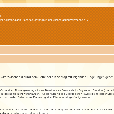
m
r selbständigen Dienstleister/Innen in der Veranstaltungswirtschaft e.V.
m“) wird zwischen dir und dem Betreiber ein Vertrag mit folgenden Regelungen gesch
ließt du einen Nutzungsvertrag mit dem Betreiber des Boards ab (im Folgenden „Betreiber“) und 
du das Board nicht weiter nutzen. Für die Nutzung des Boards gelten jeweils die an dieser Stell
n von beiden Seiten ohne Einhaltung einer Frist jederzeit gekündigt werden.
faches, zeitlich und räumlich unbeschränktes und unentgeltliches Recht, deinen Beitrag im Rahme
Kündigung des Nutzungsvertrages bestehen.