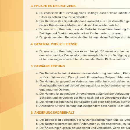
3. PFLICHTEN DES NUTZERS
Du erklärst mit der Erstellung eines Beitrags, dass er keine Inhalt
Bilder zu setzen bzw. zu verwenden.
Der Betreiber des Boards übt das Hausrecht aus. Bei Verstößen g
dieses Boards ausschließen und dir ein Hausverbot erteilen.
Du nimmst zur Kenntnis, dass der Betreiber keine Verantwortung für 
Beiträge und Funktionen jederzeit zu löschen oder zu sperren.
Du gestattest dem Betreiber darüber hinaus, deine Beiträge abzuä
4. GENERAL PUBLIC LICENSE
Du nimmst zur Kenntnis, dass es sich bei phpBB um eine unter der 
deutschsprachige Community unter www.phpbb.de zur Verfügung gest
nicht untersagen oder auf Inhalte fremder Foren Einfluss nehmen.
5. GEWÄHRLEISTUNG
Der Betreiber haftet mit Ausnahme der Verletzung von Leben, Körper
zurückzuführen sind. Dies gilt auch für mittelbare Folgeschäden 
Die Haftung ist gegenüber Verbrauchern außer bei vorsätzlichem o
(Kardinalpflichten) auf die bei Vertragsschluss typischerweise vo
entgangenen Gewinn.
Die Haftung ist gegenüber Unternehmern außer bei der Verletzung 
Schäden und im Übrigen der Höhe nach auf die vertragstypischen 
Die Haftungsbegrenzung der Absätze a bis c gilt sinngemäß auch zu
Ansprüche für eine Haftung aus zwingendem nationalem Recht blei
6. ÄNDERUNGSVORBEHALT
Der Betreiber ist berechtigt, die Nutzungsbedingungen und die Dat
Der Nutzer ist berechtigt, den Änderungen zu widersprechen. Im Fa
Die Änderungen gelten als anerkannt und verbindlich, wenn der N