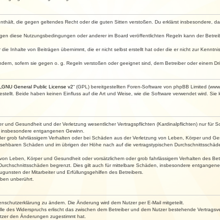
e enthält, die gegen geltendes Recht oder die guten Sitten verstoßen. Du erklärst insbesondere, 
egen diese Nutzungsbedingungen oder anderer im Board veröffentlichten Regeln kann der Betre
die Inhalte von Beiträgen übernimmt, die er nicht selbst erstellt hat oder die er nicht zur Kenn
ndern, sofern sie gegen o. g. Regeln verstoßen oder geeignet sind, dem Betreiber oder einem D
„
GNU General Public License v2
“ (GPL) bereitgestellten Foren-Software von phpBB Limited (ww
ellt. Beide haben keinen Einfluss auf die Art und Weise, wie die Software verwendet wird. Si
 und Gesundheit und der Verletzung wesentlicher Vertragspflichten (Kardinalpflichten) nur für Sc
wie insbesondere entgangenen Gewinn.
der grob fahrlässigem Verhalten oder bei Schäden aus der Verletzung von Leben, Körper und Ges
rhersehbaren Schäden und im übrigen der Höhe nach auf die vertragstypischen Durchschnittsschäde
von Leben, Körper und Gesundheit oder vorsätzlichem oder grob fahrlässigem Verhalten des Betr
Durchschnittsschäden begrenzt. Dies gilt auch für mittelbare Schäden, insbesondere entgangen
gunsten der Mitarbeiter und Erfüllungsgehilfen des Betreibers.
ben unberührt.
enschutzerklärung zu ändern. Die Änderung wird dem Nutzer per E-Mail mitgeteilt.
lle des Widerspruchs erlischt das zwischen dem Betreiber und dem Nutzer bestehende Vertragsverh
utzer den Änderungen zugestimmt hat.