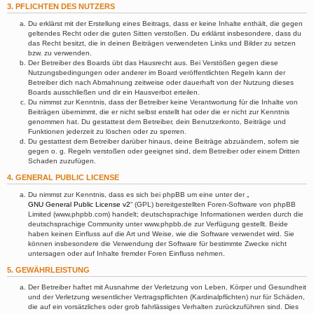
3. PFLICHTEN DES NUTZERS
Du erklärst mit der Erstellung eines Beitrags, dass er keine Inhalte enthält, die gegen
geltendes Recht oder die guten Sitten verstoßen. Du erklärst insbesondere, dass du
das Recht besitzt, die in deinen Beiträgen verwendeten Links und Bilder zu setzen
bzw. zu verwenden.
Der Betreiber des Boards übt das Hausrecht aus. Bei Verstößen gegen diese
Nutzungsbedingungen oder anderer im Board veröffentlichten Regeln kann der
Betreiber dich nach Abmahnung zeitweise oder dauerhaft von der Nutzung dieses
Boards ausschließen und dir ein Hausverbot erteilen.
Du nimmst zur Kenntnis, dass der Betreiber keine Verantwortung für die Inhalte von
Beiträgen übernimmt, die er nicht selbst erstellt hat oder die er nicht zur Kenntnis
genommen hat. Du gestattest dem Betreiber, dein Benutzerkonto, Beiträge und
Funktionen jederzeit zu löschen oder zu sperren.
Du gestattest dem Betreiber darüber hinaus, deine Beiträge abzuändern, sofern sie
gegen o. g. Regeln verstoßen oder geeignet sind, dem Betreiber oder einem Dritten
Schaden zuzufügen.
4. GENERAL PUBLIC LICENSE
Du nimmst zur Kenntnis, dass es sich bei phpBB um eine unter der „
GNU General Public License v2
“ (GPL) bereitgestellten Foren-Software von phpBB
Limited (www.phpbb.com) handelt; deutschsprachige Informationen werden durch die
deutschsprachige Community unter www.phpbb.de zur Verfügung gestellt. Beide
haben keinen Einfluss auf die Art und Weise, wie die Software verwendet wird. Sie
können insbesondere die Verwendung der Software für bestimmte Zwecke nicht
untersagen oder auf Inhalte fremder Foren Einfluss nehmen.
5. GEWÄHRLEISTUNG
Der Betreiber haftet mit Ausnahme der Verletzung von Leben, Körper und Gesundheit
und der Verletzung wesentlicher Vertragspflichten (Kardinalpflichten) nur für Schäden,
die auf ein vorsätzliches oder grob fahrlässiges Verhalten zurückzuführen sind. Dies