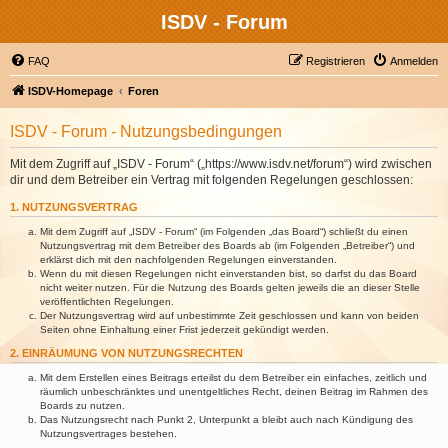
ISDV - Forum
FAQ
Registrieren
Anmelden
ISDV-Homepage
Foren
ISDV - Forum - Nutzungsbedingungen
Mit dem Zugriff auf „ISDV - Forum“ („https://www.isdv.net/forum“) wird zwischen
dir und dem Betreiber ein Vertrag mit folgenden Regelungen geschlossen:
1. NUTZUNGSVERTRAG
Mit dem Zugriff auf „ISDV - Forum“ (im Folgenden „das Board“) schließt du einen
Nutzungsvertrag mit dem Betreiber des Boards ab (im Folgenden „Betreiber“) und
erklärst dich mit den nachfolgenden Regelungen einverstanden.
Wenn du mit diesen Regelungen nicht einverstanden bist, so darfst du das Board
nicht weiter nutzen. Für die Nutzung des Boards gelten jeweils die an dieser Stelle
veröffentlichten Regelungen.
Der Nutzungsvertrag wird auf unbestimmte Zeit geschlossen und kann von beiden
Seiten ohne Einhaltung einer Frist jederzeit gekündigt werden.
2. EINRÄUMUNG VON NUTZUNGSRECHTEN
Mit dem Erstellen eines Beitrags erteilst du dem Betreiber ein einfaches, zeitlich und
räumlich unbeschränktes und unentgeltliches Recht, deinen Beitrag im Rahmen des
Boards zu nutzen.
Das Nutzungsrecht nach Punkt 2, Unterpunkt a bleibt auch nach Kündigung des
Nutzungsvertrages bestehen.