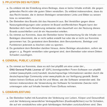
3. PFLICHTEN DES NUTZERS
Du erklärst mit der Erstellung eines Beitrags, dass er keine Inhalte enthält, die gegen
geltendes Recht oder die guten Sitten verstoßen. Du erklärst insbesondere, dass du
das Recht besitzt, die in deinen Beiträgen verwendeten Links und Bilder zu setzen
bzw. zu verwenden.
Der Betreiber des Boards übt das Hausrecht aus. Bei Verstößen gegen diese
Nutzungsbedingungen oder anderer im Board veröffentlichten Regeln kann der
Betreiber dich nach Abmahnung zeitweise oder dauerhaft von der Nutzung dieses
Boards ausschließen und dir ein Hausverbot erteilen.
Du nimmst zur Kenntnis, dass der Betreiber keine Verantwortung für die Inhalte von
Beiträgen übernimmt, die er nicht selbst erstellt hat oder die er nicht zur Kenntnis
genommen hat. Du gestattest dem Betreiber, dein Benutzerkonto, Beiträge und
Funktionen jederzeit zu löschen oder zu sperren.
Du gestattest dem Betreiber darüber hinaus, deine Beiträge abzuändern, sofern sie
gegen o. g. Regeln verstoßen oder geeignet sind, dem Betreiber oder einem Dritten
Schaden zuzufügen.
4. GENERAL PUBLIC LICENSE
Du nimmst zur Kenntnis, dass es sich bei phpBB um eine unter der „
GNU General Public License v2
“ (GPL) bereitgestellten Foren-Software von phpBB
Limited (www.phpbb.com) handelt; deutschsprachige Informationen werden durch die
deutschsprachige Community unter www.phpbb.de zur Verfügung gestellt. Beide
haben keinen Einfluss auf die Art und Weise, wie die Software verwendet wird. Sie
können insbesondere die Verwendung der Software für bestimmte Zwecke nicht
untersagen oder auf Inhalte fremder Foren Einfluss nehmen.
5. GEWÄHRLEISTUNG
Der Betreiber haftet mit Ausnahme der Verletzung von Leben, Körper und Gesundheit
und der Verletzung wesentlicher Vertragspflichten (Kardinalpflichten) nur für Schäden,
die auf ein vorsätzliches oder grob fahrlässiges Verhalten zurückzuführen sind. Dies