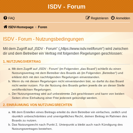
ISDV - Forum
FAQ
Registrieren
Anmelden
ISDV-Homepage
Foren
ISDV - Forum - Nutzungsbedingungen
Mit dem Zugriff auf „ISDV - Forum“ („https://www.isdv.net/forum“) wird zwischen
dir und dem Betreiber ein Vertrag mit folgenden Regelungen geschlossen:
1. NUTZUNGSVERTRAG
Mit dem Zugriff auf „ISDV - Forum“ (im Folgenden „das Board“) schließt du einen
Nutzungsvertrag mit dem Betreiber des Boards ab (im Folgenden „Betreiber“) und
erklärst dich mit den nachfolgenden Regelungen einverstanden.
Wenn du mit diesen Regelungen nicht einverstanden bist, so darfst du das Board
nicht weiter nutzen. Für die Nutzung des Boards gelten jeweils die an dieser Stelle
veröffentlichten Regelungen.
Der Nutzungsvertrag wird auf unbestimmte Zeit geschlossen und kann von beiden
Seiten ohne Einhaltung einer Frist jederzeit gekündigt werden.
2. EINRÄUMUNG VON NUTZUNGSRECHTEN
Mit dem Erstellen eines Beitrags erteilst du dem Betreiber ein einfaches, zeitlich und
räumlich unbeschränktes und unentgeltliches Recht, deinen Beitrag im Rahmen des
Boards zu nutzen.
Das Nutzungsrecht nach Punkt 2, Unterpunkt a bleibt auch nach Kündigung des
Nutzungsvertrages bestehen.