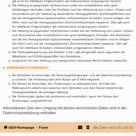
gilt auch für mittelbare Folgeschäden wie insbesondere entgangenen Gewinn.
Die Haftung ist gegenüber Verbrauchern außer bei vorsätzlichem oder grob
fahrlässigem Verhalten oder bei Schäden aus der Verletzung von Leben, Körper und
Gesundheit und der Verletzung wesentlicher Vertragspflichten (Kardinalpflichten) auf
die bei Vertragsschluss typischerweise vorhersehbaren Schäden und im übrigen der
Höhe nach auf die vertragstypischen Durchschnittsschäden begrenzt. Dies gilt auch
für mittelbare Folgeschäden wie insbesondere entgangenen Gewinn.
Die Haftung ist gegenüber Unternehmern außer bei der Verletzung von Leben, Körper
und Gesundheit oder vorsätzlichem oder grob fahrlässigem Verhalten des Betreibers
auf die bei Vertragsschluss typischerweise vorhersehbaren Schäden und im Übrigen
der Höhe nach auf die vertragstypischen Durchschnittsschäden begrenzt. Dies gilt
auch für mittelbare Schäden, insbesondere entgangenen Gewinn.
Die Haftungsbegrenzung der Absätze a bis c gilt sinngemäß auch zugunsten der
Mitarbeiter und Erfüllungsgehilfen des Betreibers.
Ansprüche für eine Haftung aus zwingendem nationalem Recht bleiben unberührt.
6. ÄNDERUNGSVORBEHALT
Der Betreiber ist berechtigt, die Nutzungsbedingungen und die Datenschutzerklärung
zu ändern. Die Änderung wird dem Nutzer per E-Mail mitgeteilt.
Der Nutzer ist berechtigt, den Änderungen zu widersprechen. Im Falle des
Widerspruchs erlischt das zwischen dem Betreiber und dem Nutzer bestehende
Vertragsverhältnis mit sofortiger Wirkung.
Die Änderungen gelten als anerkannt und verbindlich, wenn der Nutzer den
Änderungen zugestimmt hat.
Informationen über den Umgang mit deinen persönlichen Daten sind in der
Datenschutzerklärung enthalten.
ISDV-Homepage
Foren
Alle Zeiten sind
UTC+02:00