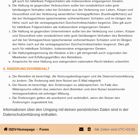
gilt auch für mittelbare Folgeschäden wie insbesondere entgangenen Gewinn.
Die Haftung ist gegenüber Verbrauchern außer bei vorsätzlichem oder grob
fahrlässigem Verhalten oder bei Schäden aus der Verletzung von Leben, Körper und
Gesundheit und der Verletzung wesentlicher Vertragspflichten (Kardinalpflichten) auf
die bei Vertragsschluss typischerweise vorhersehbaren Schäden und im übrigen der
Höhe nach auf die vertragstypischen Durchschnittsschäden begrenzt. Dies gilt auch
für mittelbare Folgeschäden wie insbesondere entgangenen Gewinn.
Die Haftung ist gegenüber Unternehmern außer bei der Verletzung von Leben, Körper
und Gesundheit oder vorsätzlichem oder grob fahrlässigem Verhalten des Betreibers
auf die bei Vertragsschluss typischerweise vorhersehbaren Schäden und im Übrigen
der Höhe nach auf die vertragstypischen Durchschnittsschäden begrenzt. Dies gilt
auch für mittelbare Schäden, insbesondere entgangenen Gewinn.
Die Haftungsbegrenzung der Absätze a bis c gilt sinngemäß auch zugunsten der
Mitarbeiter und Erfüllungsgehilfen des Betreibers.
Ansprüche für eine Haftung aus zwingendem nationalem Recht bleiben unberührt.
6. ÄNDERUNGSVORBEHALT
Der Betreiber ist berechtigt, die Nutzungsbedingungen und die Datenschutzerklärung
zu ändern. Die Änderung wird dem Nutzer per E-Mail mitgeteilt.
Der Nutzer ist berechtigt, den Änderungen zu widersprechen. Im Falle des
Widerspruchs erlischt das zwischen dem Betreiber und dem Nutzer bestehende
Vertragsverhältnis mit sofortiger Wirkung.
Die Änderungen gelten als anerkannt und verbindlich, wenn der Nutzer den
Änderungen zugestimmt hat.
Informationen über den Umgang mit deinen persönlichen Daten sind in der
Datenschutzerklärung enthalten.
ISDV-Homepage
Foren
Alle Zeiten sind
UTC+02:00