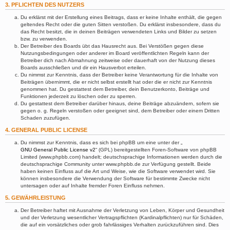
3. PFLICHTEN DES NUTZERS
Du erklärst mit der Erstellung eines Beitrags, dass er keine Inhalte enthält, die gegen
geltendes Recht oder die guten Sitten verstoßen. Du erklärst insbesondere, dass du
das Recht besitzt, die in deinen Beiträgen verwendeten Links und Bilder zu setzen
bzw. zu verwenden.
Der Betreiber des Boards übt das Hausrecht aus. Bei Verstößen gegen diese
Nutzungsbedingungen oder anderer im Board veröffentlichten Regeln kann der
Betreiber dich nach Abmahnung zeitweise oder dauerhaft von der Nutzung dieses
Boards ausschließen und dir ein Hausverbot erteilen.
Du nimmst zur Kenntnis, dass der Betreiber keine Verantwortung für die Inhalte von
Beiträgen übernimmt, die er nicht selbst erstellt hat oder die er nicht zur Kenntnis
genommen hat. Du gestattest dem Betreiber, dein Benutzerkonto, Beiträge und
Funktionen jederzeit zu löschen oder zu sperren.
Du gestattest dem Betreiber darüber hinaus, deine Beiträge abzuändern, sofern sie
gegen o. g. Regeln verstoßen oder geeignet sind, dem Betreiber oder einem Dritten
Schaden zuzufügen.
4. GENERAL PUBLIC LICENSE
Du nimmst zur Kenntnis, dass es sich bei phpBB um eine unter der „
GNU General Public License v2
“ (GPL) bereitgestellten Foren-Software von phpBB
Limited (www.phpbb.com) handelt; deutschsprachige Informationen werden durch die
deutschsprachige Community unter www.phpbb.de zur Verfügung gestellt. Beide
haben keinen Einfluss auf die Art und Weise, wie die Software verwendet wird. Sie
können insbesondere die Verwendung der Software für bestimmte Zwecke nicht
untersagen oder auf Inhalte fremder Foren Einfluss nehmen.
5. GEWÄHRLEISTUNG
Der Betreiber haftet mit Ausnahme der Verletzung von Leben, Körper und Gesundheit
und der Verletzung wesentlicher Vertragspflichten (Kardinalpflichten) nur für Schäden,
die auf ein vorsätzliches oder grob fahrlässiges Verhalten zurückzuführen sind. Dies