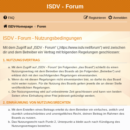
ISDV - Forum
FAQ
Registrieren
Anmelden
ISDV-Homepage
Foren
ISDV - Forum - Nutzungsbedingungen
Mit dem Zugriff auf „ISDV - Forum“ („https://www.isdv.net/forum“) wird zwischen
dir und dem Betreiber ein Vertrag mit folgenden Regelungen geschlossen:
1. NUTZUNGSVERTRAG
Mit dem Zugriff auf „ISDV - Forum“ (im Folgenden „das Board“) schließt du einen
Nutzungsvertrag mit dem Betreiber des Boards ab (im Folgenden „Betreiber“) und
erklärst dich mit den nachfolgenden Regelungen einverstanden.
Wenn du mit diesen Regelungen nicht einverstanden bist, so darfst du das Board
nicht weiter nutzen. Für die Nutzung des Boards gelten jeweils die an dieser Stelle
veröffentlichten Regelungen.
Der Nutzungsvertrag wird auf unbestimmte Zeit geschlossen und kann von beiden
Seiten ohne Einhaltung einer Frist jederzeit gekündigt werden.
2. EINRÄUMUNG VON NUTZUNGSRECHTEN
Mit dem Erstellen eines Beitrags erteilst du dem Betreiber ein einfaches, zeitlich und
räumlich unbeschränktes und unentgeltliches Recht, deinen Beitrag im Rahmen des
Boards zu nutzen.
Das Nutzungsrecht nach Punkt 2, Unterpunkt a bleibt auch nach Kündigung des
Nutzungsvertrages bestehen.