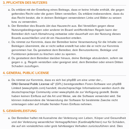
3. PFLICHTEN DES NUTZERS
Du erklärst mit der Erstellung eines Beitrags, dass er keine Inhalte enthält, die gegen
geltendes Recht oder die guten Sitten verstoßen. Du erklärst insbesondere, dass du
das Recht besitzt, die in deinen Beiträgen verwendeten Links und Bilder zu setzen
bzw. zu verwenden.
Der Betreiber des Boards übt das Hausrecht aus. Bei Verstößen gegen diese
Nutzungsbedingungen oder anderer im Board veröffentlichten Regeln kann der
Betreiber dich nach Abmahnung zeitweise oder dauerhaft von der Nutzung dieses
Boards ausschließen und dir ein Hausverbot erteilen.
Du nimmst zur Kenntnis, dass der Betreiber keine Verantwortung für die Inhalte von
Beiträgen übernimmt, die er nicht selbst erstellt hat oder die er nicht zur Kenntnis
genommen hat. Du gestattest dem Betreiber, dein Benutzerkonto, Beiträge und
Funktionen jederzeit zu löschen oder zu sperren.
Du gestattest dem Betreiber darüber hinaus, deine Beiträge abzuändern, sofern sie
gegen o. g. Regeln verstoßen oder geeignet sind, dem Betreiber oder einem Dritten
Schaden zuzufügen.
4. GENERAL PUBLIC LICENSE
Du nimmst zur Kenntnis, dass es sich bei phpBB um eine unter der „
GNU General Public License v2
“ (GPL) bereitgestellten Foren-Software von phpBB
Limited (www.phpbb.com) handelt; deutschsprachige Informationen werden durch die
deutschsprachige Community unter www.phpbb.de zur Verfügung gestellt. Beide
haben keinen Einfluss auf die Art und Weise, wie die Software verwendet wird. Sie
können insbesondere die Verwendung der Software für bestimmte Zwecke nicht
untersagen oder auf Inhalte fremder Foren Einfluss nehmen.
5. GEWÄHRLEISTUNG
Der Betreiber haftet mit Ausnahme der Verletzung von Leben, Körper und Gesundheit
und der Verletzung wesentlicher Vertragspflichten (Kardinalpflichten) nur für Schäden,
die auf ein vorsätzliches oder grob fahrlässiges Verhalten zurückzuführen sind. Dies