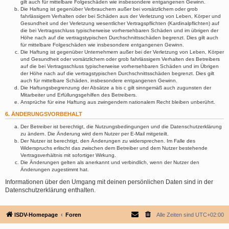
gilt auch für mittelbare Folgeschäden wie insbesondere entgangenen Gewinn.
Die Haftung ist gegenüber Verbrauchern außer bei vorsätzlichem oder grob
fahrlässigem Verhalten oder bei Schäden aus der Verletzung von Leben, Körper und
Gesundheit und der Verletzung wesentlicher Vertragspflichten (Kardinalpflichten) auf
die bei Vertragsschluss typischerweise vorhersehbaren Schäden und im übrigen der
Höhe nach auf die vertragstypischen Durchschnittsschäden begrenzt. Dies gilt auch
für mittelbare Folgeschäden wie insbesondere entgangenen Gewinn.
Die Haftung ist gegenüber Unternehmern außer bei der Verletzung von Leben, Körper
und Gesundheit oder vorsätzlichem oder grob fahrlässigem Verhalten des Betreibers
auf die bei Vertragsschluss typischerweise vorhersehbaren Schäden und im Übrigen
der Höhe nach auf die vertragstypischen Durchschnittsschäden begrenzt. Dies gilt
auch für mittelbare Schäden, insbesondere entgangenen Gewinn.
Die Haftungsbegrenzung der Absätze a bis c gilt sinngemäß auch zugunsten der
Mitarbeiter und Erfüllungsgehilfen des Betreibers.
Ansprüche für eine Haftung aus zwingendem nationalem Recht bleiben unberührt.
6. ÄNDERUNGSVORBEHALT
Der Betreiber ist berechtigt, die Nutzungsbedingungen und die Datenschutzerklärung
zu ändern. Die Änderung wird dem Nutzer per E-Mail mitgeteilt.
Der Nutzer ist berechtigt, den Änderungen zu widersprechen. Im Falle des
Widerspruchs erlischt das zwischen dem Betreiber und dem Nutzer bestehende
Vertragsverhältnis mit sofortiger Wirkung.
Die Änderungen gelten als anerkannt und verbindlich, wenn der Nutzer den
Änderungen zugestimmt hat.
Informationen über den Umgang mit deinen persönlichen Daten sind in der
Datenschutzerklärung enthalten.
ISDV-Homepage
Foren
Alle Zeiten sind
UTC+02:00