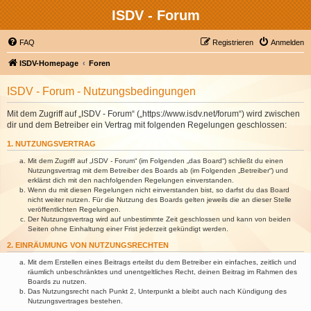
ISDV - Forum
FAQ
Registrieren
Anmelden
ISDV-Homepage
Foren
ISDV - Forum - Nutzungsbedingungen
Mit dem Zugriff auf „ISDV - Forum“ („https://www.isdv.net/forum“) wird zwischen
dir und dem Betreiber ein Vertrag mit folgenden Regelungen geschlossen:
1. NUTZUNGSVERTRAG
Mit dem Zugriff auf „ISDV - Forum“ (im Folgenden „das Board“) schließt du einen
Nutzungsvertrag mit dem Betreiber des Boards ab (im Folgenden „Betreiber“) und
erklärst dich mit den nachfolgenden Regelungen einverstanden.
Wenn du mit diesen Regelungen nicht einverstanden bist, so darfst du das Board
nicht weiter nutzen. Für die Nutzung des Boards gelten jeweils die an dieser Stelle
veröffentlichten Regelungen.
Der Nutzungsvertrag wird auf unbestimmte Zeit geschlossen und kann von beiden
Seiten ohne Einhaltung einer Frist jederzeit gekündigt werden.
2. EINRÄUMUNG VON NUTZUNGSRECHTEN
Mit dem Erstellen eines Beitrags erteilst du dem Betreiber ein einfaches, zeitlich und
räumlich unbeschränktes und unentgeltliches Recht, deinen Beitrag im Rahmen des
Boards zu nutzen.
Das Nutzungsrecht nach Punkt 2, Unterpunkt a bleibt auch nach Kündigung des
Nutzungsvertrages bestehen.