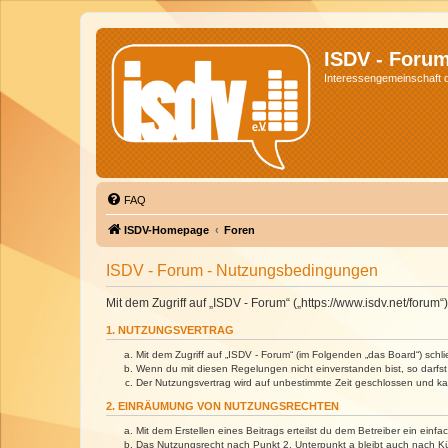
ISDV - Foru
Interessengemeinschaft de
FAQ
ISDV-Homepage
Foren
ISDV - Forum - Nutzungsbedingungen
Mit dem Zugriff auf „ISDV - Forum“ („https://www.isdv.net/foru
1. NUTZUNGSVERTRAG
Mit dem Zugriff auf „ISDV - Forum“ (im Folgenden „das Board“) sch
Wenn du mit diesen Regelungen nicht einverstanden bist, so darfst 
Der Nutzungsvertrag wird auf unbestimmte Zeit geschlossen und kan
2. EINRÄUMUNG VON NUTZUNGSRECHTEN
Mit dem Erstellen eines Beitrags erteilst du dem Betreiber ein ein
Das Nutzungsrecht nach Punkt 2, Unterpunkt a bleibt auch nach 