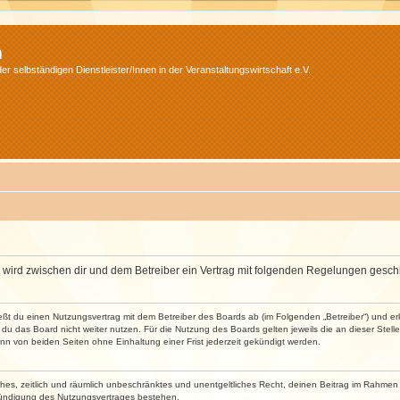
m
r selbständigen Dienstleister/Innen in der Veranstaltungswirtschaft e.V.
m“) wird zwischen dir und dem Betreiber ein Vertrag mit folgenden Regelungen gesch
ließt du einen Nutzungsvertrag mit dem Betreiber des Boards ab (im Folgenden „Betreiber“) und 
du das Board nicht weiter nutzen. Für die Nutzung des Boards gelten jeweils die an dieser Stell
n von beiden Seiten ohne Einhaltung einer Frist jederzeit gekündigt werden.
faches, zeitlich und räumlich unbeschränktes und unentgeltliches Recht, deinen Beitrag im Rahme
Kündigung des Nutzungsvertrages bestehen.