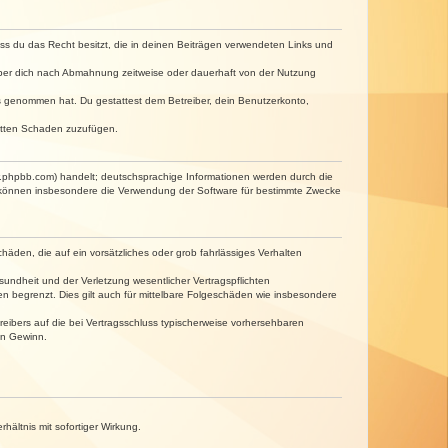
dass du das Recht besitzt, die in deinen Beiträgen verwendeten Links und
iber dich nach Abmahnung zeitweise oder dauerhaft von der Nutzung
tnis genommen hat. Du gestattest dem Betreiber, dein Benutzerkonto,
ritten Schaden zuzufügen.
w.phpbb.com) handelt; deutschsprachige Informationen werden durch die
e können insbesondere die Verwendung der Software für bestimmte Zwecke
häden, die auf ein vorsätzliches oder grob fahrlässiges Verhalten
undheit und der Verletzung wesentlicher Vertragspflichten
n begrenzt. Dies gilt auch für mittelbare Folgeschäden wie insbesondere
eibers auf die bei Vertragsschluss typischerweise vorhersehbaren
en Gewinn.
ältnis mit sofortiger Wirkung.