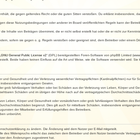
e enthält, die gegen geltendes Recht oder die guten Sitten verstoßen. Du erklärst insbesondere, 
egen diese Nutzungsbedingungen oder anderer im Board veröffentlichten Regeln kann der Betre
die Inhalte von Beiträgen übernimmt, die er nicht selbst erstellt hat oder die er nicht zur Kenn
ndern, sofern sie gegen o. g. Regeln verstoßen oder geeignet sind, dem Betreiber oder einem D
„
GNU General Public License v2
“ (GPL) bereitgestellten Foren-Software von phpBB Limited (ww
ellt. Beide haben keinen Einfluss auf die Art und Weise, wie die Software verwendet wird. Si
 und Gesundheit und der Verletzung wesentlicher Vertragspflichten (Kardinalpflichten) nur für Sc
wie insbesondere entgangenen Gewinn.
der grob fahrlässigem Verhalten oder bei Schäden aus der Verletzung von Leben, Körper und Ges
rhersehbaren Schäden und im übrigen der Höhe nach auf die vertragstypischen Durchschnittsschäde
von Leben, Körper und Gesundheit oder vorsätzlichem oder grob fahrlässigem Verhalten des Betr
Durchschnittsschäden begrenzt. Dies gilt auch für mittelbare Schäden, insbesondere entgangen
gunsten der Mitarbeiter und Erfüllungsgehilfen des Betreibers.
ben unberührt.
enschutzerklärung zu ändern. Die Änderung wird dem Nutzer per E-Mail mitgeteilt.
lle des Widerspruchs erlischt das zwischen dem Betreiber und dem Nutzer bestehende Vertragsverh
utzer den Änderungen zugestimmt hat.