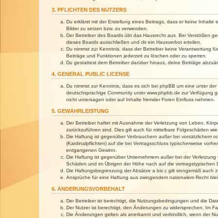
3. PFLICHTEN DES NUTZERS
Du erklärst mit der Erstellung eines Beitrags, dass er keine Inhalt
Bilder zu setzen bzw. zu verwenden.
Der Betreiber des Boards übt das Hausrecht aus. Bei Verstößen g
dieses Boards ausschließen und dir ein Hausverbot erteilen.
Du nimmst zur Kenntnis, dass der Betreiber keine Verantwortung für 
Beiträge und Funktionen jederzeit zu löschen oder zu sperren.
Du gestattest dem Betreiber darüber hinaus, deine Beiträge abzuä
4. GENERAL PUBLIC LICENSE
Du nimmst zur Kenntnis, dass es sich bei phpBB um eine unter der 
deutschsprachige Community unter www.phpbb.de zur Verfügung gest
nicht untersagen oder auf Inhalte fremder Foren Einfluss nehmen.
5. GEWÄHRLEISTUNG
Der Betreiber haftet mit Ausnahme der Verletzung von Leben, Körper
zurückzuführen sind. Dies gilt auch für mittelbare Folgeschäden 
Die Haftung ist gegenüber Verbrauchern außer bei vorsätzlichem o
(Kardinalpflichten) auf die bei Vertragsschluss typischerweise vo
entgangenen Gewinn.
Die Haftung ist gegenüber Unternehmern außer bei der Verletzung 
Schäden und im Übrigen der Höhe nach auf die vertragstypischen 
Die Haftungsbegrenzung der Absätze a bis c gilt sinngemäß auch zu
Ansprüche für eine Haftung aus zwingendem nationalem Recht blei
6. ÄNDERUNGSVORBEHALT
Der Betreiber ist berechtigt, die Nutzungsbedingungen und die Dat
Der Nutzer ist berechtigt, den Änderungen zu widersprechen. Im Fa
Die Änderungen gelten als anerkannt und verbindlich, wenn der N