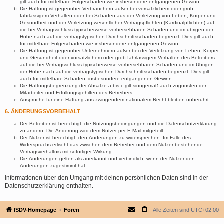
gilt auch für mittelbare Folgeschäden wie insbesondere entgangenen Gewinn.
Die Haftung ist gegenüber Verbrauchern außer bei vorsätzlichem oder grob
fahrlässigem Verhalten oder bei Schäden aus der Verletzung von Leben, Körper und
Gesundheit und der Verletzung wesentlicher Vertragspflichten (Kardinalpflichten) auf
die bei Vertragsschluss typischerweise vorhersehbaren Schäden und im übrigen der
Höhe nach auf die vertragstypischen Durchschnittsschäden begrenzt. Dies gilt auch
für mittelbare Folgeschäden wie insbesondere entgangenen Gewinn.
Die Haftung ist gegenüber Unternehmern außer bei der Verletzung von Leben, Körper
und Gesundheit oder vorsätzlichem oder grob fahrlässigem Verhalten des Betreibers
auf die bei Vertragsschluss typischerweise vorhersehbaren Schäden und im Übrigen
der Höhe nach auf die vertragstypischen Durchschnittsschäden begrenzt. Dies gilt
auch für mittelbare Schäden, insbesondere entgangenen Gewinn.
Die Haftungsbegrenzung der Absätze a bis c gilt sinngemäß auch zugunsten der
Mitarbeiter und Erfüllungsgehilfen des Betreibers.
Ansprüche für eine Haftung aus zwingendem nationalem Recht bleiben unberührt.
6. ÄNDERUNGSVORBEHALT
Der Betreiber ist berechtigt, die Nutzungsbedingungen und die Datenschutzerklärung
zu ändern. Die Änderung wird dem Nutzer per E-Mail mitgeteilt.
Der Nutzer ist berechtigt, den Änderungen zu widersprechen. Im Falle des
Widerspruchs erlischt das zwischen dem Betreiber und dem Nutzer bestehende
Vertragsverhältnis mit sofortiger Wirkung.
Die Änderungen gelten als anerkannt und verbindlich, wenn der Nutzer den
Änderungen zugestimmt hat.
Informationen über den Umgang mit deinen persönlichen Daten sind in der
Datenschutzerklärung enthalten.
ISDV-Homepage
Foren
Alle Zeiten sind
UTC+02:00