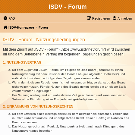
ISDV - Forum
FAQ
Registrieren
Anmelden
ISDV-Homepage
Foren
ISDV - Forum - Nutzungsbedingungen
Mit dem Zugriff auf „ISDV - Forum“ („https://www.isdv.net/forum“) wird zwischen
dir und dem Betreiber ein Vertrag mit folgenden Regelungen geschlossen:
1. NUTZUNGSVERTRAG
Mit dem Zugriff auf „ISDV - Forum“ (im Folgenden „das Board“) schließt du einen
Nutzungsvertrag mit dem Betreiber des Boards ab (im Folgenden „Betreiber“) und
erklärst dich mit den nachfolgenden Regelungen einverstanden.
Wenn du mit diesen Regelungen nicht einverstanden bist, so darfst du das Board
nicht weiter nutzen. Für die Nutzung des Boards gelten jeweils die an dieser Stelle
veröffentlichten Regelungen.
Der Nutzungsvertrag wird auf unbestimmte Zeit geschlossen und kann von beiden
Seiten ohne Einhaltung einer Frist jederzeit gekündigt werden.
2. EINRÄUMUNG VON NUTZUNGSRECHTEN
Mit dem Erstellen eines Beitrags erteilst du dem Betreiber ein einfaches, zeitlich und
räumlich unbeschränktes und unentgeltliches Recht, deinen Beitrag im Rahmen des
Boards zu nutzen.
Das Nutzungsrecht nach Punkt 2, Unterpunkt a bleibt auch nach Kündigung des
Nutzungsvertrages bestehen.