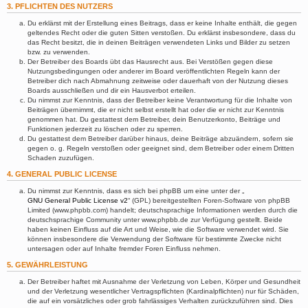
3. PFLICHTEN DES NUTZERS
Du erklärst mit der Erstellung eines Beitrags, dass er keine Inhalte enthält, die gegen
geltendes Recht oder die guten Sitten verstoßen. Du erklärst insbesondere, dass du
das Recht besitzt, die in deinen Beiträgen verwendeten Links und Bilder zu setzen
bzw. zu verwenden.
Der Betreiber des Boards übt das Hausrecht aus. Bei Verstößen gegen diese
Nutzungsbedingungen oder anderer im Board veröffentlichten Regeln kann der
Betreiber dich nach Abmahnung zeitweise oder dauerhaft von der Nutzung dieses
Boards ausschließen und dir ein Hausverbot erteilen.
Du nimmst zur Kenntnis, dass der Betreiber keine Verantwortung für die Inhalte von
Beiträgen übernimmt, die er nicht selbst erstellt hat oder die er nicht zur Kenntnis
genommen hat. Du gestattest dem Betreiber, dein Benutzerkonto, Beiträge und
Funktionen jederzeit zu löschen oder zu sperren.
Du gestattest dem Betreiber darüber hinaus, deine Beiträge abzuändern, sofern sie
gegen o. g. Regeln verstoßen oder geeignet sind, dem Betreiber oder einem Dritten
Schaden zuzufügen.
4. GENERAL PUBLIC LICENSE
Du nimmst zur Kenntnis, dass es sich bei phpBB um eine unter der „
GNU General Public License v2
“ (GPL) bereitgestellten Foren-Software von phpBB
Limited (www.phpbb.com) handelt; deutschsprachige Informationen werden durch die
deutschsprachige Community unter www.phpbb.de zur Verfügung gestellt. Beide
haben keinen Einfluss auf die Art und Weise, wie die Software verwendet wird. Sie
können insbesondere die Verwendung der Software für bestimmte Zwecke nicht
untersagen oder auf Inhalte fremder Foren Einfluss nehmen.
5. GEWÄHRLEISTUNG
Der Betreiber haftet mit Ausnahme der Verletzung von Leben, Körper und Gesundheit
und der Verletzung wesentlicher Vertragspflichten (Kardinalpflichten) nur für Schäden,
die auf ein vorsätzliches oder grob fahrlässiges Verhalten zurückzuführen sind. Dies