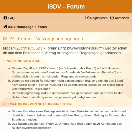
ISDV - Forum
FAQ
Registrieren
Anmelden
ISDV-Homepage
Foren
ISDV - Forum - Nutzungsbedingungen
Mit dem Zugriff auf „ISDV - Forum“ („https://www.isdv.net/forum“) wird zwischen
dir und dem Betreiber ein Vertrag mit folgenden Regelungen geschlossen:
1. NUTZUNGSVERTRAG
Mit dem Zugriff auf „ISDV - Forum“ (im Folgenden „das Board“) schließt du einen
Nutzungsvertrag mit dem Betreiber des Boards ab (im Folgenden „Betreiber“) und
erklärst dich mit den nachfolgenden Regelungen einverstanden.
Wenn du mit diesen Regelungen nicht einverstanden bist, so darfst du das Board
nicht weiter nutzen. Für die Nutzung des Boards gelten jeweils die an dieser Stelle
veröffentlichten Regelungen.
Der Nutzungsvertrag wird auf unbestimmte Zeit geschlossen und kann von beiden
Seiten ohne Einhaltung einer Frist jederzeit gekündigt werden.
2. EINRÄUMUNG VON NUTZUNGSRECHTEN
Mit dem Erstellen eines Beitrags erteilst du dem Betreiber ein einfaches, zeitlich und
räumlich unbeschränktes und unentgeltliches Recht, deinen Beitrag im Rahmen des
Boards zu nutzen.
Das Nutzungsrecht nach Punkt 2, Unterpunkt a bleibt auch nach Kündigung des
Nutzungsvertrages bestehen.