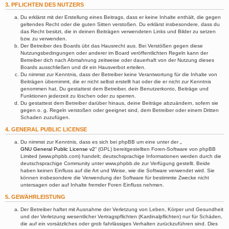
3. PFLICHTEN DES NUTZERS
Du erklärst mit der Erstellung eines Beitrags, dass er keine Inhalte enthält, die gegen
geltendes Recht oder die guten Sitten verstoßen. Du erklärst insbesondere, dass du
das Recht besitzt, die in deinen Beiträgen verwendeten Links und Bilder zu setzen
bzw. zu verwenden.
Der Betreiber des Boards übt das Hausrecht aus. Bei Verstößen gegen diese
Nutzungsbedingungen oder anderer im Board veröffentlichten Regeln kann der
Betreiber dich nach Abmahnung zeitweise oder dauerhaft von der Nutzung dieses
Boards ausschließen und dir ein Hausverbot erteilen.
Du nimmst zur Kenntnis, dass der Betreiber keine Verantwortung für die Inhalte von
Beiträgen übernimmt, die er nicht selbst erstellt hat oder die er nicht zur Kenntnis
genommen hat. Du gestattest dem Betreiber, dein Benutzerkonto, Beiträge und
Funktionen jederzeit zu löschen oder zu sperren.
Du gestattest dem Betreiber darüber hinaus, deine Beiträge abzuändern, sofern sie
gegen o. g. Regeln verstoßen oder geeignet sind, dem Betreiber oder einem Dritten
Schaden zuzufügen.
4. GENERAL PUBLIC LICENSE
Du nimmst zur Kenntnis, dass es sich bei phpBB um eine unter der „
GNU General Public License v2
“ (GPL) bereitgestellten Foren-Software von phpBB
Limited (www.phpbb.com) handelt; deutschsprachige Informationen werden durch die
deutschsprachige Community unter www.phpbb.de zur Verfügung gestellt. Beide
haben keinen Einfluss auf die Art und Weise, wie die Software verwendet wird. Sie
können insbesondere die Verwendung der Software für bestimmte Zwecke nicht
untersagen oder auf Inhalte fremder Foren Einfluss nehmen.
5. GEWÄHRLEISTUNG
Der Betreiber haftet mit Ausnahme der Verletzung von Leben, Körper und Gesundheit
und der Verletzung wesentlicher Vertragspflichten (Kardinalpflichten) nur für Schäden,
die auf ein vorsätzliches oder grob fahrlässiges Verhalten zurückzuführen sind. Dies