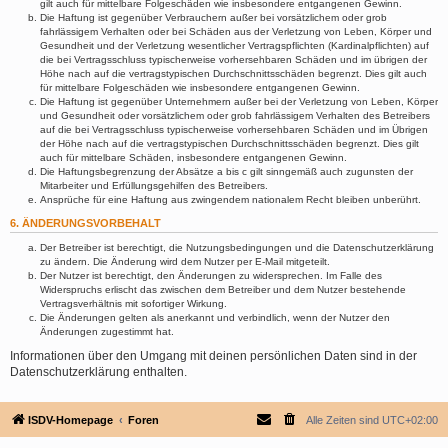
gilt auch für mittelbare Folgeschäden wie insbesondere entgangenen Gewinn.
Die Haftung ist gegenüber Verbrauchern außer bei vorsätzlichem oder grob
fahrlässigem Verhalten oder bei Schäden aus der Verletzung von Leben, Körper und
Gesundheit und der Verletzung wesentlicher Vertragspflichten (Kardinalpflichten) auf
die bei Vertragsschluss typischerweise vorhersehbaren Schäden und im übrigen der
Höhe nach auf die vertragstypischen Durchschnittsschäden begrenzt. Dies gilt auch
für mittelbare Folgeschäden wie insbesondere entgangenen Gewinn.
Die Haftung ist gegenüber Unternehmern außer bei der Verletzung von Leben, Körper
und Gesundheit oder vorsätzlichem oder grob fahrlässigem Verhalten des Betreibers
auf die bei Vertragsschluss typischerweise vorhersehbaren Schäden und im Übrigen
der Höhe nach auf die vertragstypischen Durchschnittsschäden begrenzt. Dies gilt
auch für mittelbare Schäden, insbesondere entgangenen Gewinn.
Die Haftungsbegrenzung der Absätze a bis c gilt sinngemäß auch zugunsten der
Mitarbeiter und Erfüllungsgehilfen des Betreibers.
Ansprüche für eine Haftung aus zwingendem nationalem Recht bleiben unberührt.
6. ÄNDERUNGSVORBEHALT
Der Betreiber ist berechtigt, die Nutzungsbedingungen und die Datenschutzerklärung
zu ändern. Die Änderung wird dem Nutzer per E-Mail mitgeteilt.
Der Nutzer ist berechtigt, den Änderungen zu widersprechen. Im Falle des
Widerspruchs erlischt das zwischen dem Betreiber und dem Nutzer bestehende
Vertragsverhältnis mit sofortiger Wirkung.
Die Änderungen gelten als anerkannt und verbindlich, wenn der Nutzer den
Änderungen zugestimmt hat.
Informationen über den Umgang mit deinen persönlichen Daten sind in der
Datenschutzerklärung enthalten.
ISDV-Homepage
Foren
Alle Zeiten sind
UTC+02:00