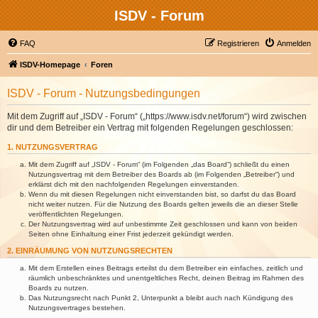
ISDV - Forum
FAQ
Registrieren
Anmelden
ISDV-Homepage
Foren
ISDV - Forum - Nutzungsbedingungen
Mit dem Zugriff auf „ISDV - Forum“ („https://www.isdv.net/forum“) wird zwischen
dir und dem Betreiber ein Vertrag mit folgenden Regelungen geschlossen:
1. NUTZUNGSVERTRAG
Mit dem Zugriff auf „ISDV - Forum“ (im Folgenden „das Board“) schließt du einen
Nutzungsvertrag mit dem Betreiber des Boards ab (im Folgenden „Betreiber“) und
erklärst dich mit den nachfolgenden Regelungen einverstanden.
Wenn du mit diesen Regelungen nicht einverstanden bist, so darfst du das Board
nicht weiter nutzen. Für die Nutzung des Boards gelten jeweils die an dieser Stelle
veröffentlichten Regelungen.
Der Nutzungsvertrag wird auf unbestimmte Zeit geschlossen und kann von beiden
Seiten ohne Einhaltung einer Frist jederzeit gekündigt werden.
2. EINRÄUMUNG VON NUTZUNGSRECHTEN
Mit dem Erstellen eines Beitrags erteilst du dem Betreiber ein einfaches, zeitlich und
räumlich unbeschränktes und unentgeltliches Recht, deinen Beitrag im Rahmen des
Boards zu nutzen.
Das Nutzungsrecht nach Punkt 2, Unterpunkt a bleibt auch nach Kündigung des
Nutzungsvertrages bestehen.