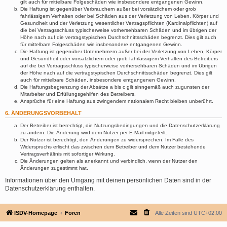
gilt auch für mittelbare Folgeschäden wie insbesondere entgangenen Gewinn.
Die Haftung ist gegenüber Verbrauchern außer bei vorsätzlichem oder grob
fahrlässigem Verhalten oder bei Schäden aus der Verletzung von Leben, Körper und
Gesundheit und der Verletzung wesentlicher Vertragspflichten (Kardinalpflichten) auf
die bei Vertragsschluss typischerweise vorhersehbaren Schäden und im übrigen der
Höhe nach auf die vertragstypischen Durchschnittsschäden begrenzt. Dies gilt auch
für mittelbare Folgeschäden wie insbesondere entgangenen Gewinn.
Die Haftung ist gegenüber Unternehmern außer bei der Verletzung von Leben, Körper
und Gesundheit oder vorsätzlichem oder grob fahrlässigem Verhalten des Betreibers
auf die bei Vertragsschluss typischerweise vorhersehbaren Schäden und im Übrigen
der Höhe nach auf die vertragstypischen Durchschnittsschäden begrenzt. Dies gilt
auch für mittelbare Schäden, insbesondere entgangenen Gewinn.
Die Haftungsbegrenzung der Absätze a bis c gilt sinngemäß auch zugunsten der
Mitarbeiter und Erfüllungsgehilfen des Betreibers.
Ansprüche für eine Haftung aus zwingendem nationalem Recht bleiben unberührt.
6. ÄNDERUNGSVORBEHALT
Der Betreiber ist berechtigt, die Nutzungsbedingungen und die Datenschutzerklärung
zu ändern. Die Änderung wird dem Nutzer per E-Mail mitgeteilt.
Der Nutzer ist berechtigt, den Änderungen zu widersprechen. Im Falle des
Widerspruchs erlischt das zwischen dem Betreiber und dem Nutzer bestehende
Vertragsverhältnis mit sofortiger Wirkung.
Die Änderungen gelten als anerkannt und verbindlich, wenn der Nutzer den
Änderungen zugestimmt hat.
Informationen über den Umgang mit deinen persönlichen Daten sind in der
Datenschutzerklärung enthalten.
ISDV-Homepage
Foren
Alle Zeiten sind
UTC+02:00