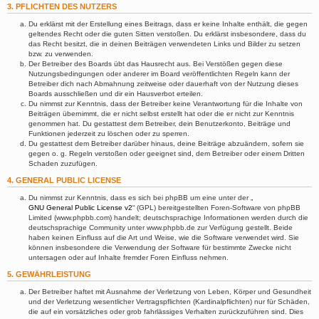
3. PFLICHTEN DES NUTZERS
Du erklärst mit der Erstellung eines Beitrags, dass er keine Inhalte enthält, die gegen
geltendes Recht oder die guten Sitten verstoßen. Du erklärst insbesondere, dass du
das Recht besitzt, die in deinen Beiträgen verwendeten Links und Bilder zu setzen
bzw. zu verwenden.
Der Betreiber des Boards übt das Hausrecht aus. Bei Verstößen gegen diese
Nutzungsbedingungen oder anderer im Board veröffentlichten Regeln kann der
Betreiber dich nach Abmahnung zeitweise oder dauerhaft von der Nutzung dieses
Boards ausschließen und dir ein Hausverbot erteilen.
Du nimmst zur Kenntnis, dass der Betreiber keine Verantwortung für die Inhalte von
Beiträgen übernimmt, die er nicht selbst erstellt hat oder die er nicht zur Kenntnis
genommen hat. Du gestattest dem Betreiber, dein Benutzerkonto, Beiträge und
Funktionen jederzeit zu löschen oder zu sperren.
Du gestattest dem Betreiber darüber hinaus, deine Beiträge abzuändern, sofern sie
gegen o. g. Regeln verstoßen oder geeignet sind, dem Betreiber oder einem Dritten
Schaden zuzufügen.
4. GENERAL PUBLIC LICENSE
Du nimmst zur Kenntnis, dass es sich bei phpBB um eine unter der „
GNU General Public License v2
“ (GPL) bereitgestellten Foren-Software von phpBB
Limited (www.phpbb.com) handelt; deutschsprachige Informationen werden durch die
deutschsprachige Community unter www.phpbb.de zur Verfügung gestellt. Beide
haben keinen Einfluss auf die Art und Weise, wie die Software verwendet wird. Sie
können insbesondere die Verwendung der Software für bestimmte Zwecke nicht
untersagen oder auf Inhalte fremder Foren Einfluss nehmen.
5. GEWÄHRLEISTUNG
Der Betreiber haftet mit Ausnahme der Verletzung von Leben, Körper und Gesundheit
und der Verletzung wesentlicher Vertragspflichten (Kardinalpflichten) nur für Schäden,
die auf ein vorsätzliches oder grob fahrlässiges Verhalten zurückzuführen sind. Dies