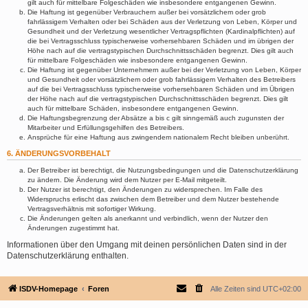
gilt auch für mittelbare Folgeschäden wie insbesondere entgangenen Gewinn.
Die Haftung ist gegenüber Verbrauchern außer bei vorsätzlichem oder grob
fahrlässigem Verhalten oder bei Schäden aus der Verletzung von Leben, Körper und
Gesundheit und der Verletzung wesentlicher Vertragspflichten (Kardinalpflichten) auf
die bei Vertragsschluss typischerweise vorhersehbaren Schäden und im übrigen der
Höhe nach auf die vertragstypischen Durchschnittsschäden begrenzt. Dies gilt auch
für mittelbare Folgeschäden wie insbesondere entgangenen Gewinn.
Die Haftung ist gegenüber Unternehmern außer bei der Verletzung von Leben, Körper
und Gesundheit oder vorsätzlichem oder grob fahrlässigem Verhalten des Betreibers
auf die bei Vertragsschluss typischerweise vorhersehbaren Schäden und im Übrigen
der Höhe nach auf die vertragstypischen Durchschnittsschäden begrenzt. Dies gilt
auch für mittelbare Schäden, insbesondere entgangenen Gewinn.
Die Haftungsbegrenzung der Absätze a bis c gilt sinngemäß auch zugunsten der
Mitarbeiter und Erfüllungsgehilfen des Betreibers.
Ansprüche für eine Haftung aus zwingendem nationalem Recht bleiben unberührt.
6. ÄNDERUNGSVORBEHALT
Der Betreiber ist berechtigt, die Nutzungsbedingungen und die Datenschutzerklärung
zu ändern. Die Änderung wird dem Nutzer per E-Mail mitgeteilt.
Der Nutzer ist berechtigt, den Änderungen zu widersprechen. Im Falle des
Widerspruchs erlischt das zwischen dem Betreiber und dem Nutzer bestehende
Vertragsverhältnis mit sofortiger Wirkung.
Die Änderungen gelten als anerkannt und verbindlich, wenn der Nutzer den
Änderungen zugestimmt hat.
Informationen über den Umgang mit deinen persönlichen Daten sind in der
Datenschutzerklärung enthalten.
ISDV-Homepage
Foren
Alle Zeiten sind
UTC+02:00