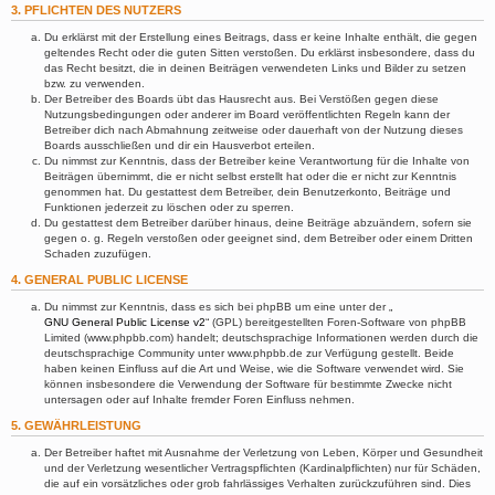
3. PFLICHTEN DES NUTZERS
Du erklärst mit der Erstellung eines Beitrags, dass er keine Inhalte enthält, die gegen
geltendes Recht oder die guten Sitten verstoßen. Du erklärst insbesondere, dass du
das Recht besitzt, die in deinen Beiträgen verwendeten Links und Bilder zu setzen
bzw. zu verwenden.
Der Betreiber des Boards übt das Hausrecht aus. Bei Verstößen gegen diese
Nutzungsbedingungen oder anderer im Board veröffentlichten Regeln kann der
Betreiber dich nach Abmahnung zeitweise oder dauerhaft von der Nutzung dieses
Boards ausschließen und dir ein Hausverbot erteilen.
Du nimmst zur Kenntnis, dass der Betreiber keine Verantwortung für die Inhalte von
Beiträgen übernimmt, die er nicht selbst erstellt hat oder die er nicht zur Kenntnis
genommen hat. Du gestattest dem Betreiber, dein Benutzerkonto, Beiträge und
Funktionen jederzeit zu löschen oder zu sperren.
Du gestattest dem Betreiber darüber hinaus, deine Beiträge abzuändern, sofern sie
gegen o. g. Regeln verstoßen oder geeignet sind, dem Betreiber oder einem Dritten
Schaden zuzufügen.
4. GENERAL PUBLIC LICENSE
Du nimmst zur Kenntnis, dass es sich bei phpBB um eine unter der „
GNU General Public License v2
“ (GPL) bereitgestellten Foren-Software von phpBB
Limited (www.phpbb.com) handelt; deutschsprachige Informationen werden durch die
deutschsprachige Community unter www.phpbb.de zur Verfügung gestellt. Beide
haben keinen Einfluss auf die Art und Weise, wie die Software verwendet wird. Sie
können insbesondere die Verwendung der Software für bestimmte Zwecke nicht
untersagen oder auf Inhalte fremder Foren Einfluss nehmen.
5. GEWÄHRLEISTUNG
Der Betreiber haftet mit Ausnahme der Verletzung von Leben, Körper und Gesundheit
und der Verletzung wesentlicher Vertragspflichten (Kardinalpflichten) nur für Schäden,
die auf ein vorsätzliches oder grob fahrlässiges Verhalten zurückzuführen sind. Dies