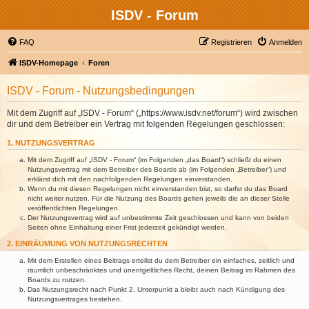
ISDV - Forum
FAQ
Registrieren
Anmelden
ISDV-Homepage
Foren
ISDV - Forum - Nutzungsbedingungen
Mit dem Zugriff auf „ISDV - Forum“ („https://www.isdv.net/forum“) wird zwischen
dir und dem Betreiber ein Vertrag mit folgenden Regelungen geschlossen:
1. NUTZUNGSVERTRAG
Mit dem Zugriff auf „ISDV - Forum“ (im Folgenden „das Board“) schließt du einen
Nutzungsvertrag mit dem Betreiber des Boards ab (im Folgenden „Betreiber“) und
erklärst dich mit den nachfolgenden Regelungen einverstanden.
Wenn du mit diesen Regelungen nicht einverstanden bist, so darfst du das Board
nicht weiter nutzen. Für die Nutzung des Boards gelten jeweils die an dieser Stelle
veröffentlichten Regelungen.
Der Nutzungsvertrag wird auf unbestimmte Zeit geschlossen und kann von beiden
Seiten ohne Einhaltung einer Frist jederzeit gekündigt werden.
2. EINRÄUMUNG VON NUTZUNGSRECHTEN
Mit dem Erstellen eines Beitrags erteilst du dem Betreiber ein einfaches, zeitlich und
räumlich unbeschränktes und unentgeltliches Recht, deinen Beitrag im Rahmen des
Boards zu nutzen.
Das Nutzungsrecht nach Punkt 2, Unterpunkt a bleibt auch nach Kündigung des
Nutzungsvertrages bestehen.