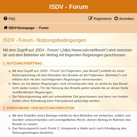
ISDV - Forum
FAQ
Registrieren
Anmelden
ISDV-Homepage
Foren
ISDV - Forum - Nutzungsbedingungen
Mit dem Zugriff auf „ISDV - Forum“ („https://www.isdv.net/forum“) wird zwischen
dir und dem Betreiber ein Vertrag mit folgenden Regelungen geschlossen:
1. NUTZUNGSVERTRAG
Mit dem Zugriff auf „ISDV - Forum“ (im Folgenden „das Board“) schließt du einen
Nutzungsvertrag mit dem Betreiber des Boards ab (im Folgenden „Betreiber“) und
erklärst dich mit den nachfolgenden Regelungen einverstanden.
Wenn du mit diesen Regelungen nicht einverstanden bist, so darfst du das Board
nicht weiter nutzen. Für die Nutzung des Boards gelten jeweils die an dieser Stelle
veröffentlichten Regelungen.
Der Nutzungsvertrag wird auf unbestimmte Zeit geschlossen und kann von beiden
Seiten ohne Einhaltung einer Frist jederzeit gekündigt werden.
2. EINRÄUMUNG VON NUTZUNGSRECHTEN
Mit dem Erstellen eines Beitrags erteilst du dem Betreiber ein einfaches, zeitlich und
räumlich unbeschränktes und unentgeltliches Recht, deinen Beitrag im Rahmen des
Boards zu nutzen.
Das Nutzungsrecht nach Punkt 2, Unterpunkt a bleibt auch nach Kündigung des
Nutzungsvertrages bestehen.