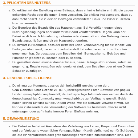
3. PFLICHTEN DES NUTZERS
Du erklärst mit der Erstellung eines Beitrags, dass er keine Inhalte enthält, die gegen
geltendes Recht oder die guten Sitten verstoßen. Du erklärst insbesondere, dass du
das Recht besitzt, die in deinen Beiträgen verwendeten Links und Bilder zu setzen
bzw. zu verwenden.
Der Betreiber des Boards übt das Hausrecht aus. Bei Verstößen gegen diese
Nutzungsbedingungen oder anderer im Board veröffentlichten Regeln kann der
Betreiber dich nach Abmahnung zeitweise oder dauerhaft von der Nutzung dieses
Boards ausschließen und dir ein Hausverbot erteilen.
Du nimmst zur Kenntnis, dass der Betreiber keine Verantwortung für die Inhalte von
Beiträgen übernimmt, die er nicht selbst erstellt hat oder die er nicht zur Kenntnis
genommen hat. Du gestattest dem Betreiber, dein Benutzerkonto, Beiträge und
Funktionen jederzeit zu löschen oder zu sperren.
Du gestattest dem Betreiber darüber hinaus, deine Beiträge abzuändern, sofern sie
gegen o. g. Regeln verstoßen oder geeignet sind, dem Betreiber oder einem Dritten
Schaden zuzufügen.
4. GENERAL PUBLIC LICENSE
Du nimmst zur Kenntnis, dass es sich bei phpBB um eine unter der „
GNU General Public License v2
“ (GPL) bereitgestellten Foren-Software von phpBB
Limited (www.phpbb.com) handelt; deutschsprachige Informationen werden durch die
deutschsprachige Community unter www.phpbb.de zur Verfügung gestellt. Beide
haben keinen Einfluss auf die Art und Weise, wie die Software verwendet wird. Sie
können insbesondere die Verwendung der Software für bestimmte Zwecke nicht
untersagen oder auf Inhalte fremder Foren Einfluss nehmen.
5. GEWÄHRLEISTUNG
Der Betreiber haftet mit Ausnahme der Verletzung von Leben, Körper und Gesundheit
und der Verletzung wesentlicher Vertragspflichten (Kardinalpflichten) nur für Schäden,
die auf ein vorsätzliches oder grob fahrlässiges Verhalten zurückzuführen sind. Dies