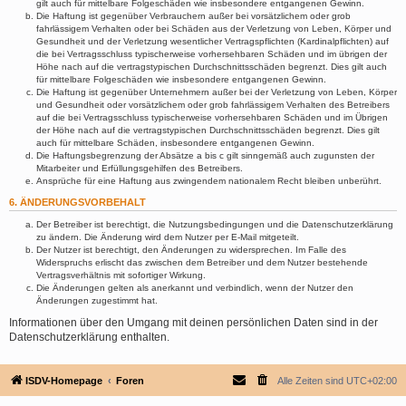
gilt auch für mittelbare Folgeschäden wie insbesondere entgangenen Gewinn.
Die Haftung ist gegenüber Verbrauchern außer bei vorsätzlichem oder grob
fahrlässigem Verhalten oder bei Schäden aus der Verletzung von Leben, Körper und
Gesundheit und der Verletzung wesentlicher Vertragspflichten (Kardinalpflichten) auf
die bei Vertragsschluss typischerweise vorhersehbaren Schäden und im übrigen der
Höhe nach auf die vertragstypischen Durchschnittsschäden begrenzt. Dies gilt auch
für mittelbare Folgeschäden wie insbesondere entgangenen Gewinn.
Die Haftung ist gegenüber Unternehmern außer bei der Verletzung von Leben, Körper
und Gesundheit oder vorsätzlichem oder grob fahrlässigem Verhalten des Betreibers
auf die bei Vertragsschluss typischerweise vorhersehbaren Schäden und im Übrigen
der Höhe nach auf die vertragstypischen Durchschnittsschäden begrenzt. Dies gilt
auch für mittelbare Schäden, insbesondere entgangenen Gewinn.
Die Haftungsbegrenzung der Absätze a bis c gilt sinngemäß auch zugunsten der
Mitarbeiter und Erfüllungsgehilfen des Betreibers.
Ansprüche für eine Haftung aus zwingendem nationalem Recht bleiben unberührt.
6. ÄNDERUNGSVORBEHALT
Der Betreiber ist berechtigt, die Nutzungsbedingungen und die Datenschutzerklärung
zu ändern. Die Änderung wird dem Nutzer per E-Mail mitgeteilt.
Der Nutzer ist berechtigt, den Änderungen zu widersprechen. Im Falle des
Widerspruchs erlischt das zwischen dem Betreiber und dem Nutzer bestehende
Vertragsverhältnis mit sofortiger Wirkung.
Die Änderungen gelten als anerkannt und verbindlich, wenn der Nutzer den
Änderungen zugestimmt hat.
Informationen über den Umgang mit deinen persönlichen Daten sind in der
Datenschutzerklärung enthalten.
ISDV-Homepage
Foren
Alle Zeiten sind
UTC+02:00