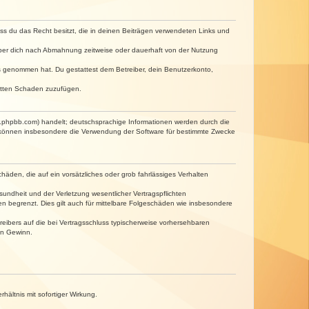
dass du das Recht besitzt, die in deinen Beiträgen verwendeten Links und
iber dich nach Abmahnung zeitweise oder dauerhaft von der Nutzung
tnis genommen hat. Du gestattest dem Betreiber, dein Benutzerkonto,
ritten Schaden zuzufügen.
w.phpbb.com) handelt; deutschsprachige Informationen werden durch die
e können insbesondere die Verwendung der Software für bestimmte Zwecke
häden, die auf ein vorsätzliches oder grob fahrlässiges Verhalten
undheit und der Verletzung wesentlicher Vertragspflichten
n begrenzt. Dies gilt auch für mittelbare Folgeschäden wie insbesondere
eibers auf die bei Vertragsschluss typischerweise vorhersehbaren
en Gewinn.
ältnis mit sofortiger Wirkung.