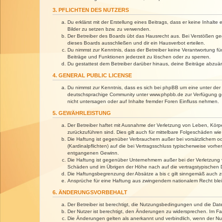
3. PFLICHTEN DES NUTZERS
Du erklärst mit der Erstellung eines Beitrags, dass er keine Inhalt
Bilder zu setzen bzw. zu verwenden.
Der Betreiber des Boards übt das Hausrecht aus. Bei Verstößen g
dieses Boards ausschließen und dir ein Hausverbot erteilen.
Du nimmst zur Kenntnis, dass der Betreiber keine Verantwortung für 
Beiträge und Funktionen jederzeit zu löschen oder zu sperren.
Du gestattest dem Betreiber darüber hinaus, deine Beiträge abzuä
4. GENERAL PUBLIC LICENSE
Du nimmst zur Kenntnis, dass es sich bei phpBB um eine unter der 
deutschsprachige Community unter www.phpbb.de zur Verfügung gest
nicht untersagen oder auf Inhalte fremder Foren Einfluss nehmen.
5. GEWÄHRLEISTUNG
Der Betreiber haftet mit Ausnahme der Verletzung von Leben, Körper
zurückzuführen sind. Dies gilt auch für mittelbare Folgeschäden 
Die Haftung ist gegenüber Verbrauchern außer bei vorsätzlichem o
(Kardinalpflichten) auf die bei Vertragsschluss typischerweise vo
entgangenen Gewinn.
Die Haftung ist gegenüber Unternehmern außer bei der Verletzung 
Schäden und im Übrigen der Höhe nach auf die vertragstypischen 
Die Haftungsbegrenzung der Absätze a bis c gilt sinngemäß auch zu
Ansprüche für eine Haftung aus zwingendem nationalem Recht blei
6. ÄNDERUNGSVORBEHALT
Der Betreiber ist berechtigt, die Nutzungsbedingungen und die Dat
Der Nutzer ist berechtigt, den Änderungen zu widersprechen. Im Fa
Die Änderungen gelten als anerkannt und verbindlich, wenn der N