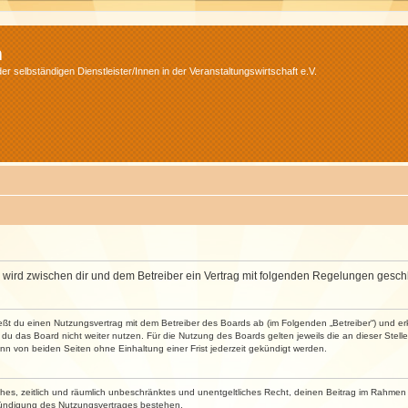
m
r selbständigen Dienstleister/Innen in der Veranstaltungswirtschaft e.V.
m“) wird zwischen dir und dem Betreiber ein Vertrag mit folgenden Regelungen gesch
ließt du einen Nutzungsvertrag mit dem Betreiber des Boards ab (im Folgenden „Betreiber“) und 
du das Board nicht weiter nutzen. Für die Nutzung des Boards gelten jeweils die an dieser Stell
n von beiden Seiten ohne Einhaltung einer Frist jederzeit gekündigt werden.
faches, zeitlich und räumlich unbeschränktes und unentgeltliches Recht, deinen Beitrag im Rahme
Kündigung des Nutzungsvertrages bestehen.