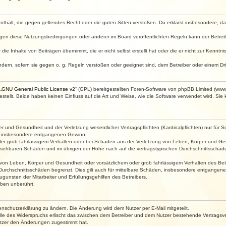
e enthält, die gegen geltendes Recht oder die guten Sitten verstoßen. Du erklärst insbesondere, 
egen diese Nutzungsbedingungen oder anderer im Board veröffentlichten Regeln kann der Betre
die Inhalte von Beiträgen übernimmt, die er nicht selbst erstellt hat oder die er nicht zur Kenn
ndern, sofern sie gegen o. g. Regeln verstoßen oder geeignet sind, dem Betreiber oder einem D
„
GNU General Public License v2
“ (GPL) bereitgestellten Foren-Software von phpBB Limited (ww
ellt. Beide haben keinen Einfluss auf die Art und Weise, wie die Software verwendet wird. Si
 und Gesundheit und der Verletzung wesentlicher Vertragspflichten (Kardinalpflichten) nur für Sc
wie insbesondere entgangenen Gewinn.
der grob fahrlässigem Verhalten oder bei Schäden aus der Verletzung von Leben, Körper und Ges
rhersehbaren Schäden und im übrigen der Höhe nach auf die vertragstypischen Durchschnittsschäde
von Leben, Körper und Gesundheit oder vorsätzlichem oder grob fahrlässigem Verhalten des Betr
Durchschnittsschäden begrenzt. Dies gilt auch für mittelbare Schäden, insbesondere entgangen
gunsten der Mitarbeiter und Erfüllungsgehilfen des Betreibers.
ben unberührt.
enschutzerklärung zu ändern. Die Änderung wird dem Nutzer per E-Mail mitgeteilt.
lle des Widerspruchs erlischt das zwischen dem Betreiber und dem Nutzer bestehende Vertragsverh
utzer den Änderungen zugestimmt hat.