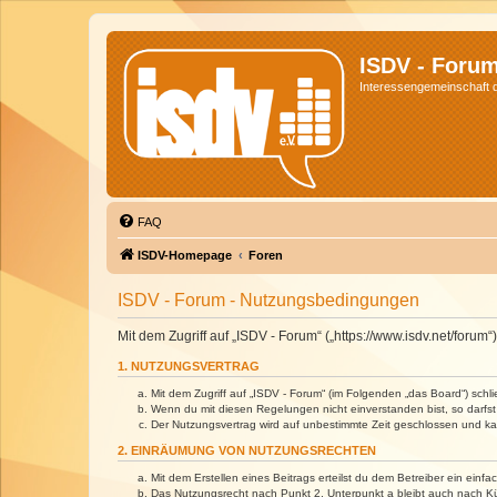
ISDV - Foru
Interessengemeinschaft de
FAQ
ISDV-Homepage
Foren
ISDV - Forum - Nutzungsbedingungen
Mit dem Zugriff auf „ISDV - Forum“ („https://www.isdv.net/foru
1. NUTZUNGSVERTRAG
Mit dem Zugriff auf „ISDV - Forum“ (im Folgenden „das Board“) sch
Wenn du mit diesen Regelungen nicht einverstanden bist, so darfst 
Der Nutzungsvertrag wird auf unbestimmte Zeit geschlossen und kan
2. EINRÄUMUNG VON NUTZUNGSRECHTEN
Mit dem Erstellen eines Beitrags erteilst du dem Betreiber ein ein
Das Nutzungsrecht nach Punkt 2, Unterpunkt a bleibt auch nach 