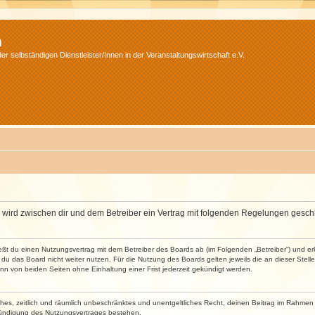
m
r selbständigen Dienstleister/Innen in der Veranstaltungswirtschaft e.V.
m“) wird zwischen dir und dem Betreiber ein Vertrag mit folgenden Regelungen gesch
ließt du einen Nutzungsvertrag mit dem Betreiber des Boards ab (im Folgenden „Betreiber“) und 
du das Board nicht weiter nutzen. Für die Nutzung des Boards gelten jeweils die an dieser Stell
n von beiden Seiten ohne Einhaltung einer Frist jederzeit gekündigt werden.
faches, zeitlich und räumlich unbeschränktes und unentgeltliches Recht, deinen Beitrag im Rahme
Kündigung des Nutzungsvertrages bestehen.