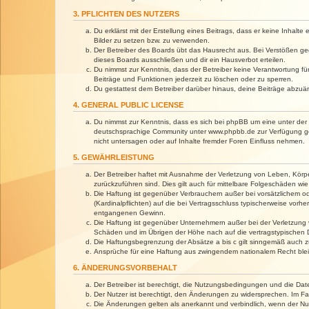
3. PFLICHTEN DES NUTZERS
Du erklärst mit der Erstellung eines Beitrags, dass er keine Inhalt
Bilder zu setzen bzw. zu verwenden.
Der Betreiber des Boards übt das Hausrecht aus. Bei Verstößen g
dieses Boards ausschließen und dir ein Hausverbot erteilen.
Du nimmst zur Kenntnis, dass der Betreiber keine Verantwortung für 
Beiträge und Funktionen jederzeit zu löschen oder zu sperren.
Du gestattest dem Betreiber darüber hinaus, deine Beiträge abzuä
4. GENERAL PUBLIC LICENSE
Du nimmst zur Kenntnis, dass es sich bei phpBB um eine unter der 
deutschsprachige Community unter www.phpbb.de zur Verfügung gest
nicht untersagen oder auf Inhalte fremder Foren Einfluss nehmen.
5. GEWÄHRLEISTUNG
Der Betreiber haftet mit Ausnahme der Verletzung von Leben, Körper
zurückzuführen sind. Dies gilt auch für mittelbare Folgeschäden 
Die Haftung ist gegenüber Verbrauchern außer bei vorsätzlichem o
(Kardinalpflichten) auf die bei Vertragsschluss typischerweise vo
entgangenen Gewinn.
Die Haftung ist gegenüber Unternehmern außer bei der Verletzung 
Schäden und im Übrigen der Höhe nach auf die vertragstypischen 
Die Haftungsbegrenzung der Absätze a bis c gilt sinngemäß auch zu
Ansprüche für eine Haftung aus zwingendem nationalem Recht blei
6. ÄNDERUNGSVORBEHALT
Der Betreiber ist berechtigt, die Nutzungsbedingungen und die Dat
Der Nutzer ist berechtigt, den Änderungen zu widersprechen. Im Fa
Die Änderungen gelten als anerkannt und verbindlich, wenn der N