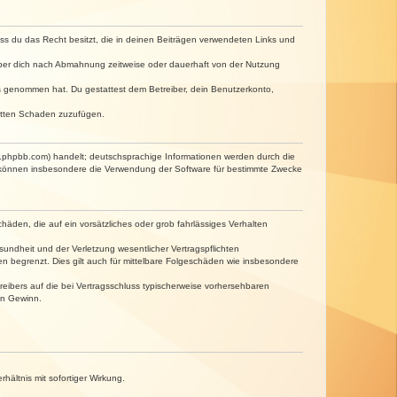
dass du das Recht besitzt, die in deinen Beiträgen verwendeten Links und
iber dich nach Abmahnung zeitweise oder dauerhaft von der Nutzung
tnis genommen hat. Du gestattest dem Betreiber, dein Benutzerkonto,
ritten Schaden zuzufügen.
w.phpbb.com) handelt; deutschsprachige Informationen werden durch die
e können insbesondere die Verwendung der Software für bestimmte Zwecke
häden, die auf ein vorsätzliches oder grob fahrlässiges Verhalten
undheit und der Verletzung wesentlicher Vertragspflichten
n begrenzt. Dies gilt auch für mittelbare Folgeschäden wie insbesondere
eibers auf die bei Vertragsschluss typischerweise vorhersehbaren
en Gewinn.
ältnis mit sofortiger Wirkung.