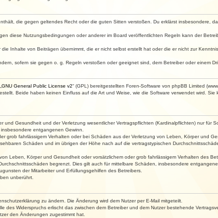
e enthält, die gegen geltendes Recht oder die guten Sitten verstoßen. Du erklärst insbesondere, 
egen diese Nutzungsbedingungen oder anderer im Board veröffentlichten Regeln kann der Betre
die Inhalte von Beiträgen übernimmt, die er nicht selbst erstellt hat oder die er nicht zur Kenn
ndern, sofern sie gegen o. g. Regeln verstoßen oder geeignet sind, dem Betreiber oder einem D
„
GNU General Public License v2
“ (GPL) bereitgestellten Foren-Software von phpBB Limited (ww
ellt. Beide haben keinen Einfluss auf die Art und Weise, wie die Software verwendet wird. Si
 und Gesundheit und der Verletzung wesentlicher Vertragspflichten (Kardinalpflichten) nur für Sc
wie insbesondere entgangenen Gewinn.
der grob fahrlässigem Verhalten oder bei Schäden aus der Verletzung von Leben, Körper und Ges
rhersehbaren Schäden und im übrigen der Höhe nach auf die vertragstypischen Durchschnittsschäde
von Leben, Körper und Gesundheit oder vorsätzlichem oder grob fahrlässigem Verhalten des Betr
Durchschnittsschäden begrenzt. Dies gilt auch für mittelbare Schäden, insbesondere entgangen
gunsten der Mitarbeiter und Erfüllungsgehilfen des Betreibers.
ben unberührt.
enschutzerklärung zu ändern. Die Änderung wird dem Nutzer per E-Mail mitgeteilt.
lle des Widerspruchs erlischt das zwischen dem Betreiber und dem Nutzer bestehende Vertragsverh
utzer den Änderungen zugestimmt hat.