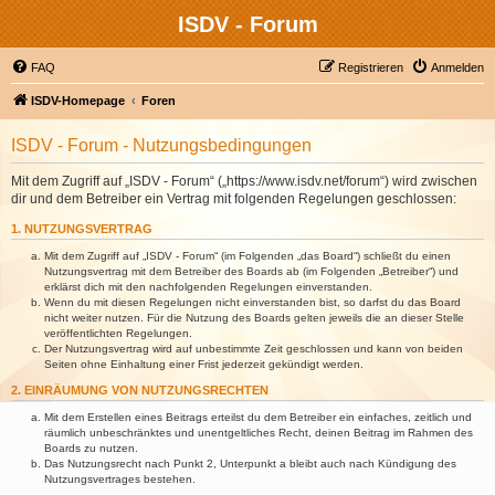
ISDV - Forum
FAQ
Registrieren
Anmelden
ISDV-Homepage
Foren
ISDV - Forum - Nutzungsbedingungen
Mit dem Zugriff auf „ISDV - Forum“ („https://www.isdv.net/forum“) wird zwischen
dir und dem Betreiber ein Vertrag mit folgenden Regelungen geschlossen:
1. NUTZUNGSVERTRAG
Mit dem Zugriff auf „ISDV - Forum“ (im Folgenden „das Board“) schließt du einen
Nutzungsvertrag mit dem Betreiber des Boards ab (im Folgenden „Betreiber“) und
erklärst dich mit den nachfolgenden Regelungen einverstanden.
Wenn du mit diesen Regelungen nicht einverstanden bist, so darfst du das Board
nicht weiter nutzen. Für die Nutzung des Boards gelten jeweils die an dieser Stelle
veröffentlichten Regelungen.
Der Nutzungsvertrag wird auf unbestimmte Zeit geschlossen und kann von beiden
Seiten ohne Einhaltung einer Frist jederzeit gekündigt werden.
2. EINRÄUMUNG VON NUTZUNGSRECHTEN
Mit dem Erstellen eines Beitrags erteilst du dem Betreiber ein einfaches, zeitlich und
räumlich unbeschränktes und unentgeltliches Recht, deinen Beitrag im Rahmen des
Boards zu nutzen.
Das Nutzungsrecht nach Punkt 2, Unterpunkt a bleibt auch nach Kündigung des
Nutzungsvertrages bestehen.