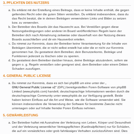
3. PFLICHTEN DES NUTZERS
Du erklärst mit der Erstellung eines Beitrags, dass er keine Inhalte enthält, die gegen
geltendes Recht oder die guten Sitten verstoßen. Du erklärst insbesondere, dass du
das Recht besitzt, die in deinen Beiträgen verwendeten Links und Bilder zu setzen
bzw. zu verwenden.
Der Betreiber des Boards übt das Hausrecht aus. Bei Verstößen gegen diese
Nutzungsbedingungen oder anderer im Board veröffentlichten Regeln kann der
Betreiber dich nach Abmahnung zeitweise oder dauerhaft von der Nutzung dieses
Boards ausschließen und dir ein Hausverbot erteilen.
Du nimmst zur Kenntnis, dass der Betreiber keine Verantwortung für die Inhalte von
Beiträgen übernimmt, die er nicht selbst erstellt hat oder die er nicht zur Kenntnis
genommen hat. Du gestattest dem Betreiber, dein Benutzerkonto, Beiträge und
Funktionen jederzeit zu löschen oder zu sperren.
Du gestattest dem Betreiber darüber hinaus, deine Beiträge abzuändern, sofern sie
gegen o. g. Regeln verstoßen oder geeignet sind, dem Betreiber oder einem Dritten
Schaden zuzufügen.
4. GENERAL PUBLIC LICENSE
Du nimmst zur Kenntnis, dass es sich bei phpBB um eine unter der „
GNU General Public License v2
“ (GPL) bereitgestellten Foren-Software von phpBB
Limited (www.phpbb.com) handelt; deutschsprachige Informationen werden durch die
deutschsprachige Community unter www.phpbb.de zur Verfügung gestellt. Beide
haben keinen Einfluss auf die Art und Weise, wie die Software verwendet wird. Sie
können insbesondere die Verwendung der Software für bestimmte Zwecke nicht
untersagen oder auf Inhalte fremder Foren Einfluss nehmen.
5. GEWÄHRLEISTUNG
Der Betreiber haftet mit Ausnahme der Verletzung von Leben, Körper und Gesundheit
und der Verletzung wesentlicher Vertragspflichten (Kardinalpflichten) nur für Schäden,
die auf ein vorsätzliches oder grob fahrlässiges Verhalten zurückzuführen sind. Dies