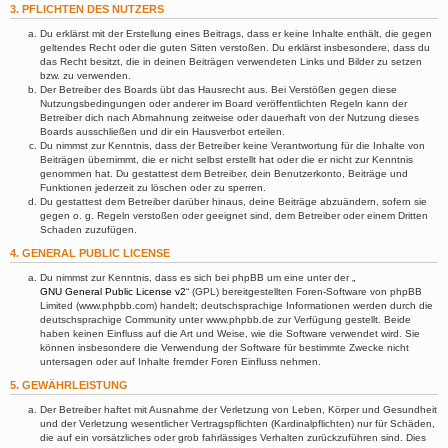
3. PFLICHTEN DES NUTZERS
Du erklärst mit der Erstellung eines Beitrags, dass er keine Inhalte enthält, die gegen
geltendes Recht oder die guten Sitten verstoßen. Du erklärst insbesondere, dass du
das Recht besitzt, die in deinen Beiträgen verwendeten Links und Bilder zu setzen
bzw. zu verwenden.
Der Betreiber des Boards übt das Hausrecht aus. Bei Verstößen gegen diese
Nutzungsbedingungen oder anderer im Board veröffentlichten Regeln kann der
Betreiber dich nach Abmahnung zeitweise oder dauerhaft von der Nutzung dieses
Boards ausschließen und dir ein Hausverbot erteilen.
Du nimmst zur Kenntnis, dass der Betreiber keine Verantwortung für die Inhalte von
Beiträgen übernimmt, die er nicht selbst erstellt hat oder die er nicht zur Kenntnis
genommen hat. Du gestattest dem Betreiber, dein Benutzerkonto, Beiträge und
Funktionen jederzeit zu löschen oder zu sperren.
Du gestattest dem Betreiber darüber hinaus, deine Beiträge abzuändern, sofern sie
gegen o. g. Regeln verstoßen oder geeignet sind, dem Betreiber oder einem Dritten
Schaden zuzufügen.
4. GENERAL PUBLIC LICENSE
Du nimmst zur Kenntnis, dass es sich bei phpBB um eine unter der „
GNU General Public License v2
“ (GPL) bereitgestellten Foren-Software von phpBB
Limited (www.phpbb.com) handelt; deutschsprachige Informationen werden durch die
deutschsprachige Community unter www.phpbb.de zur Verfügung gestellt. Beide
haben keinen Einfluss auf die Art und Weise, wie die Software verwendet wird. Sie
können insbesondere die Verwendung der Software für bestimmte Zwecke nicht
untersagen oder auf Inhalte fremder Foren Einfluss nehmen.
5. GEWÄHRLEISTUNG
Der Betreiber haftet mit Ausnahme der Verletzung von Leben, Körper und Gesundheit
und der Verletzung wesentlicher Vertragspflichten (Kardinalpflichten) nur für Schäden,
die auf ein vorsätzliches oder grob fahrlässiges Verhalten zurückzuführen sind. Dies