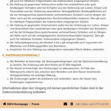
gilt auch für mittelbare Folgeschäden wie insbesondere entgangenen Gewinn.
Die Haftung ist gegenüber Verbrauchern außer bei vorsätzlichem oder grob
fahrlässigem Verhalten oder bei Schäden aus der Verletzung von Leben, Körper und
Gesundheit und der Verletzung wesentlicher Vertragspflichten (Kardinalpflichten) auf
die bei Vertragsschluss typischerweise vorhersehbaren Schäden und im übrigen der
Höhe nach auf die vertragstypischen Durchschnittsschäden begrenzt. Dies gilt auch
für mittelbare Folgeschäden wie insbesondere entgangenen Gewinn.
Die Haftung ist gegenüber Unternehmern außer bei der Verletzung von Leben, Körper
und Gesundheit oder vorsätzlichem oder grob fahrlässigem Verhalten des Betreibers
auf die bei Vertragsschluss typischerweise vorhersehbaren Schäden und im Übrigen
der Höhe nach auf die vertragstypischen Durchschnittsschäden begrenzt. Dies gilt
auch für mittelbare Schäden, insbesondere entgangenen Gewinn.
Die Haftungsbegrenzung der Absätze a bis c gilt sinngemäß auch zugunsten der
Mitarbeiter und Erfüllungsgehilfen des Betreibers.
Ansprüche für eine Haftung aus zwingendem nationalem Recht bleiben unberührt.
6. ÄNDERUNGSVORBEHALT
Der Betreiber ist berechtigt, die Nutzungsbedingungen und die Datenschutzerklärung
zu ändern. Die Änderung wird dem Nutzer per E-Mail mitgeteilt.
Der Nutzer ist berechtigt, den Änderungen zu widersprechen. Im Falle des
Widerspruchs erlischt das zwischen dem Betreiber und dem Nutzer bestehende
Vertragsverhältnis mit sofortiger Wirkung.
Die Änderungen gelten als anerkannt und verbindlich, wenn der Nutzer den
Änderungen zugestimmt hat.
Informationen über den Umgang mit deinen persönlichen Daten sind in der
Datenschutzerklärung enthalten.
ISDV-Homepage
Foren
Alle Zeiten sind
UTC+02:00