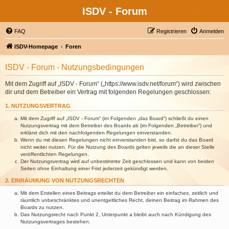
ISDV - Forum
FAQ
Registrieren
Anmelden
ISDV-Homepage
Foren
ISDV - Forum - Nutzungsbedingungen
Mit dem Zugriff auf „ISDV - Forum“ („https://www.isdv.net/forum“) wird zwischen
dir und dem Betreiber ein Vertrag mit folgenden Regelungen geschlossen:
1. NUTZUNGSVERTRAG
Mit dem Zugriff auf „ISDV - Forum“ (im Folgenden „das Board“) schließt du einen
Nutzungsvertrag mit dem Betreiber des Boards ab (im Folgenden „Betreiber“) und
erklärst dich mit den nachfolgenden Regelungen einverstanden.
Wenn du mit diesen Regelungen nicht einverstanden bist, so darfst du das Board
nicht weiter nutzen. Für die Nutzung des Boards gelten jeweils die an dieser Stelle
veröffentlichten Regelungen.
Der Nutzungsvertrag wird auf unbestimmte Zeit geschlossen und kann von beiden
Seiten ohne Einhaltung einer Frist jederzeit gekündigt werden.
2. EINRÄUMUNG VON NUTZUNGSRECHTEN
Mit dem Erstellen eines Beitrags erteilst du dem Betreiber ein einfaches, zeitlich und
räumlich unbeschränktes und unentgeltliches Recht, deinen Beitrag im Rahmen des
Boards zu nutzen.
Das Nutzungsrecht nach Punkt 2, Unterpunkt a bleibt auch nach Kündigung des
Nutzungsvertrages bestehen.