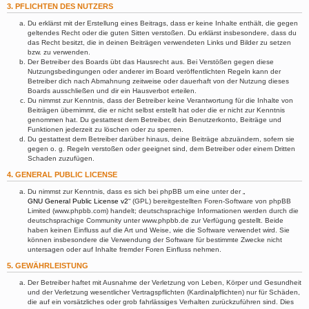
3. PFLICHTEN DES NUTZERS
Du erklärst mit der Erstellung eines Beitrags, dass er keine Inhalte enthält, die gegen
geltendes Recht oder die guten Sitten verstoßen. Du erklärst insbesondere, dass du
das Recht besitzt, die in deinen Beiträgen verwendeten Links und Bilder zu setzen
bzw. zu verwenden.
Der Betreiber des Boards übt das Hausrecht aus. Bei Verstößen gegen diese
Nutzungsbedingungen oder anderer im Board veröffentlichten Regeln kann der
Betreiber dich nach Abmahnung zeitweise oder dauerhaft von der Nutzung dieses
Boards ausschließen und dir ein Hausverbot erteilen.
Du nimmst zur Kenntnis, dass der Betreiber keine Verantwortung für die Inhalte von
Beiträgen übernimmt, die er nicht selbst erstellt hat oder die er nicht zur Kenntnis
genommen hat. Du gestattest dem Betreiber, dein Benutzerkonto, Beiträge und
Funktionen jederzeit zu löschen oder zu sperren.
Du gestattest dem Betreiber darüber hinaus, deine Beiträge abzuändern, sofern sie
gegen o. g. Regeln verstoßen oder geeignet sind, dem Betreiber oder einem Dritten
Schaden zuzufügen.
4. GENERAL PUBLIC LICENSE
Du nimmst zur Kenntnis, dass es sich bei phpBB um eine unter der „
GNU General Public License v2
“ (GPL) bereitgestellten Foren-Software von phpBB
Limited (www.phpbb.com) handelt; deutschsprachige Informationen werden durch die
deutschsprachige Community unter www.phpbb.de zur Verfügung gestellt. Beide
haben keinen Einfluss auf die Art und Weise, wie die Software verwendet wird. Sie
können insbesondere die Verwendung der Software für bestimmte Zwecke nicht
untersagen oder auf Inhalte fremder Foren Einfluss nehmen.
5. GEWÄHRLEISTUNG
Der Betreiber haftet mit Ausnahme der Verletzung von Leben, Körper und Gesundheit
und der Verletzung wesentlicher Vertragspflichten (Kardinalpflichten) nur für Schäden,
die auf ein vorsätzliches oder grob fahrlässiges Verhalten zurückzuführen sind. Dies