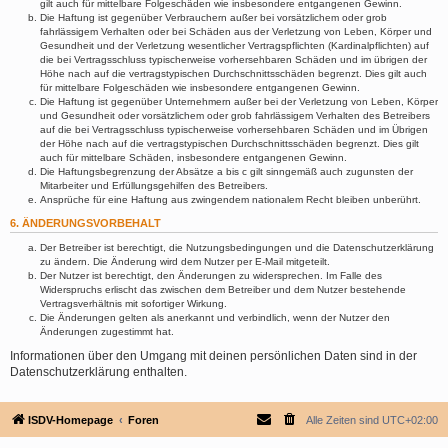
gilt auch für mittelbare Folgeschäden wie insbesondere entgangenen Gewinn.
Die Haftung ist gegenüber Verbrauchern außer bei vorsätzlichem oder grob
fahrlässigem Verhalten oder bei Schäden aus der Verletzung von Leben, Körper und
Gesundheit und der Verletzung wesentlicher Vertragspflichten (Kardinalpflichten) auf
die bei Vertragsschluss typischerweise vorhersehbaren Schäden und im übrigen der
Höhe nach auf die vertragstypischen Durchschnittsschäden begrenzt. Dies gilt auch
für mittelbare Folgeschäden wie insbesondere entgangenen Gewinn.
Die Haftung ist gegenüber Unternehmern außer bei der Verletzung von Leben, Körper
und Gesundheit oder vorsätzlichem oder grob fahrlässigem Verhalten des Betreibers
auf die bei Vertragsschluss typischerweise vorhersehbaren Schäden und im Übrigen
der Höhe nach auf die vertragstypischen Durchschnittsschäden begrenzt. Dies gilt
auch für mittelbare Schäden, insbesondere entgangenen Gewinn.
Die Haftungsbegrenzung der Absätze a bis c gilt sinngemäß auch zugunsten der
Mitarbeiter und Erfüllungsgehilfen des Betreibers.
Ansprüche für eine Haftung aus zwingendem nationalem Recht bleiben unberührt.
6. ÄNDERUNGSVORBEHALT
Der Betreiber ist berechtigt, die Nutzungsbedingungen und die Datenschutzerklärung
zu ändern. Die Änderung wird dem Nutzer per E-Mail mitgeteilt.
Der Nutzer ist berechtigt, den Änderungen zu widersprechen. Im Falle des
Widerspruchs erlischt das zwischen dem Betreiber und dem Nutzer bestehende
Vertragsverhältnis mit sofortiger Wirkung.
Die Änderungen gelten als anerkannt und verbindlich, wenn der Nutzer den
Änderungen zugestimmt hat.
Informationen über den Umgang mit deinen persönlichen Daten sind in der
Datenschutzerklärung enthalten.
ISDV-Homepage
Foren
Alle Zeiten sind
UTC+02:00