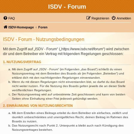
ISDV - Forum
FAQ
Registrieren
Anmelden
ISDV-Homepage
Foren
ISDV - Forum - Nutzungsbedingungen
Mit dem Zugriff auf „ISDV - Forum“ („https://www.isdv.net/forum“) wird zwischen
dir und dem Betreiber ein Vertrag mit folgenden Regelungen geschlossen:
1. NUTZUNGSVERTRAG
Mit dem Zugriff auf „ISDV - Forum“ (im Folgenden „das Board“) schließt du einen
Nutzungsvertrag mit dem Betreiber des Boards ab (im Folgenden „Betreiber“) und
erklärst dich mit den nachfolgenden Regelungen einverstanden.
Wenn du mit diesen Regelungen nicht einverstanden bist, so darfst du das Board
nicht weiter nutzen. Für die Nutzung des Boards gelten jeweils die an dieser Stelle
veröffentlichten Regelungen.
Der Nutzungsvertrag wird auf unbestimmte Zeit geschlossen und kann von beiden
Seiten ohne Einhaltung einer Frist jederzeit gekündigt werden.
2. EINRÄUMUNG VON NUTZUNGSRECHTEN
Mit dem Erstellen eines Beitrags erteilst du dem Betreiber ein einfaches, zeitlich und
räumlich unbeschränktes und unentgeltliches Recht, deinen Beitrag im Rahmen des
Boards zu nutzen.
Das Nutzungsrecht nach Punkt 2, Unterpunkt a bleibt auch nach Kündigung des
Nutzungsvertrages bestehen.