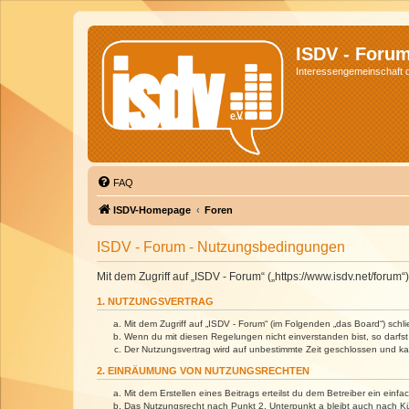
ISDV - Foru
Interessengemeinschaft de
FAQ
ISDV-Homepage
Foren
ISDV - Forum - Nutzungsbedingungen
Mit dem Zugriff auf „ISDV - Forum“ („https://www.isdv.net/foru
1. NUTZUNGSVERTRAG
Mit dem Zugriff auf „ISDV - Forum“ (im Folgenden „das Board“) sch
Wenn du mit diesen Regelungen nicht einverstanden bist, so darfst 
Der Nutzungsvertrag wird auf unbestimmte Zeit geschlossen und kan
2. EINRÄUMUNG VON NUTZUNGSRECHTEN
Mit dem Erstellen eines Beitrags erteilst du dem Betreiber ein ein
Das Nutzungsrecht nach Punkt 2, Unterpunkt a bleibt auch nach 