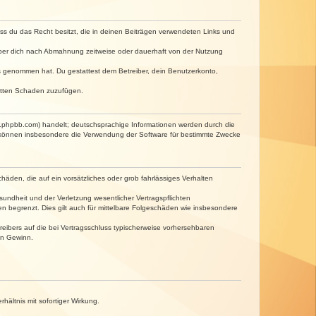
dass du das Recht besitzt, die in deinen Beiträgen verwendeten Links und
iber dich nach Abmahnung zeitweise oder dauerhaft von der Nutzung
tnis genommen hat. Du gestattest dem Betreiber, dein Benutzerkonto,
ritten Schaden zuzufügen.
w.phpbb.com) handelt; deutschsprachige Informationen werden durch die
e können insbesondere die Verwendung der Software für bestimmte Zwecke
häden, die auf ein vorsätzliches oder grob fahrlässiges Verhalten
undheit und der Verletzung wesentlicher Vertragspflichten
n begrenzt. Dies gilt auch für mittelbare Folgeschäden wie insbesondere
eibers auf die bei Vertragsschluss typischerweise vorhersehbaren
en Gewinn.
ältnis mit sofortiger Wirkung.