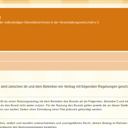
m
r selbständigen Dienstleister/Innen in der Veranstaltungswirtschaft e.V.
m“) wird zwischen dir und dem Betreiber ein Vertrag mit folgenden Regelungen gesch
ließt du einen Nutzungsvertrag mit dem Betreiber des Boards ab (im Folgenden „Betreiber“) und 
du das Board nicht weiter nutzen. Für die Nutzung des Boards gelten jeweils die an dieser Stell
n von beiden Seiten ohne Einhaltung einer Frist jederzeit gekündigt werden.
faches, zeitlich und räumlich unbeschränktes und unentgeltliches Recht, deinen Beitrag im Rahme
Kündigung des Nutzungsvertrages bestehen.