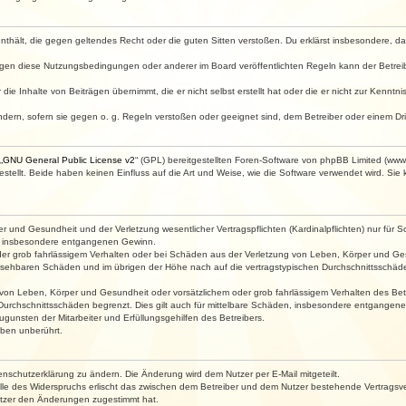
e enthält, die gegen geltendes Recht oder die guten Sitten verstoßen. Du erklärst insbesondere, 
egen diese Nutzungsbedingungen oder anderer im Board veröffentlichten Regeln kann der Betre
die Inhalte von Beiträgen übernimmt, die er nicht selbst erstellt hat oder die er nicht zur Kenn
ndern, sofern sie gegen o. g. Regeln verstoßen oder geeignet sind, dem Betreiber oder einem D
„
GNU General Public License v2
“ (GPL) bereitgestellten Foren-Software von phpBB Limited (ww
ellt. Beide haben keinen Einfluss auf die Art und Weise, wie die Software verwendet wird. Si
 und Gesundheit und der Verletzung wesentlicher Vertragspflichten (Kardinalpflichten) nur für Sc
wie insbesondere entgangenen Gewinn.
der grob fahrlässigem Verhalten oder bei Schäden aus der Verletzung von Leben, Körper und Ges
rhersehbaren Schäden und im übrigen der Höhe nach auf die vertragstypischen Durchschnittsschäde
von Leben, Körper und Gesundheit oder vorsätzlichem oder grob fahrlässigem Verhalten des Betr
Durchschnittsschäden begrenzt. Dies gilt auch für mittelbare Schäden, insbesondere entgangen
gunsten der Mitarbeiter und Erfüllungsgehilfen des Betreibers.
ben unberührt.
enschutzerklärung zu ändern. Die Änderung wird dem Nutzer per E-Mail mitgeteilt.
lle des Widerspruchs erlischt das zwischen dem Betreiber und dem Nutzer bestehende Vertragsverh
utzer den Änderungen zugestimmt hat.