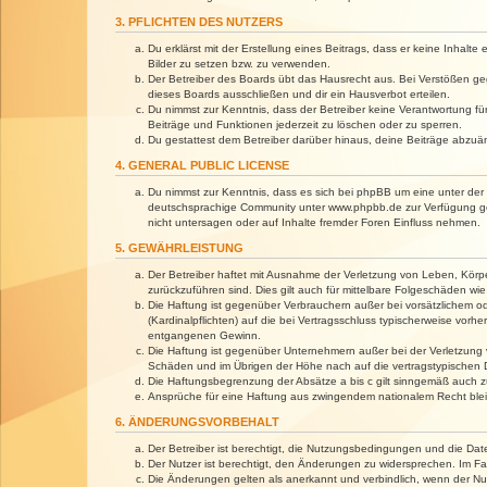
3. PFLICHTEN DES NUTZERS
Du erklärst mit der Erstellung eines Beitrags, dass er keine Inhalt
Bilder zu setzen bzw. zu verwenden.
Der Betreiber des Boards übt das Hausrecht aus. Bei Verstößen g
dieses Boards ausschließen und dir ein Hausverbot erteilen.
Du nimmst zur Kenntnis, dass der Betreiber keine Verantwortung für 
Beiträge und Funktionen jederzeit zu löschen oder zu sperren.
Du gestattest dem Betreiber darüber hinaus, deine Beiträge abzuä
4. GENERAL PUBLIC LICENSE
Du nimmst zur Kenntnis, dass es sich bei phpBB um eine unter der 
deutschsprachige Community unter www.phpbb.de zur Verfügung gest
nicht untersagen oder auf Inhalte fremder Foren Einfluss nehmen.
5. GEWÄHRLEISTUNG
Der Betreiber haftet mit Ausnahme der Verletzung von Leben, Körper
zurückzuführen sind. Dies gilt auch für mittelbare Folgeschäden 
Die Haftung ist gegenüber Verbrauchern außer bei vorsätzlichem o
(Kardinalpflichten) auf die bei Vertragsschluss typischerweise vo
entgangenen Gewinn.
Die Haftung ist gegenüber Unternehmern außer bei der Verletzung 
Schäden und im Übrigen der Höhe nach auf die vertragstypischen 
Die Haftungsbegrenzung der Absätze a bis c gilt sinngemäß auch zu
Ansprüche für eine Haftung aus zwingendem nationalem Recht blei
6. ÄNDERUNGSVORBEHALT
Der Betreiber ist berechtigt, die Nutzungsbedingungen und die Dat
Der Nutzer ist berechtigt, den Änderungen zu widersprechen. Im Fa
Die Änderungen gelten als anerkannt und verbindlich, wenn der N