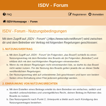
ISDV - Forum
FAQ
Registrieren
Anmelden
ISDV-Homepage
Foren
ISDV - Forum - Nutzungsbedingungen
Mit dem Zugriff auf „ISDV - Forum“ („https://www.isdv.net/forum“) wird zwischen
dir und dem Betreiber ein Vertrag mit folgenden Regelungen geschlossen:
1. NUTZUNGSVERTRAG
Mit dem Zugriff auf „ISDV - Forum“ (im Folgenden „das Board“) schließt du einen
Nutzungsvertrag mit dem Betreiber des Boards ab (im Folgenden „Betreiber“) und
erklärst dich mit den nachfolgenden Regelungen einverstanden.
Wenn du mit diesen Regelungen nicht einverstanden bist, so darfst du das Board
nicht weiter nutzen. Für die Nutzung des Boards gelten jeweils die an dieser Stelle
veröffentlichten Regelungen.
Der Nutzungsvertrag wird auf unbestimmte Zeit geschlossen und kann von beiden
Seiten ohne Einhaltung einer Frist jederzeit gekündigt werden.
2. EINRÄUMUNG VON NUTZUNGSRECHTEN
Mit dem Erstellen eines Beitrags erteilst du dem Betreiber ein einfaches, zeitlich und
räumlich unbeschränktes und unentgeltliches Recht, deinen Beitrag im Rahmen des
Boards zu nutzen.
Das Nutzungsrecht nach Punkt 2, Unterpunkt a bleibt auch nach Kündigung des
Nutzungsvertrages bestehen.