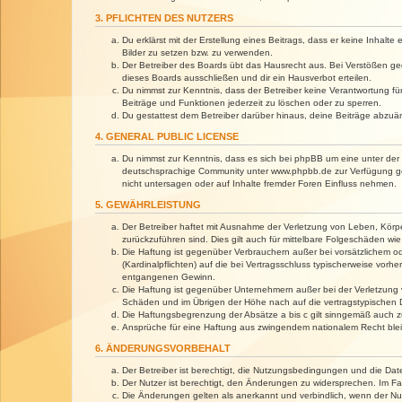
3. PFLICHTEN DES NUTZERS
Du erklärst mit der Erstellung eines Beitrags, dass er keine Inhalt
Bilder zu setzen bzw. zu verwenden.
Der Betreiber des Boards übt das Hausrecht aus. Bei Verstößen g
dieses Boards ausschließen und dir ein Hausverbot erteilen.
Du nimmst zur Kenntnis, dass der Betreiber keine Verantwortung für 
Beiträge und Funktionen jederzeit zu löschen oder zu sperren.
Du gestattest dem Betreiber darüber hinaus, deine Beiträge abzuä
4. GENERAL PUBLIC LICENSE
Du nimmst zur Kenntnis, dass es sich bei phpBB um eine unter der 
deutschsprachige Community unter www.phpbb.de zur Verfügung gest
nicht untersagen oder auf Inhalte fremder Foren Einfluss nehmen.
5. GEWÄHRLEISTUNG
Der Betreiber haftet mit Ausnahme der Verletzung von Leben, Körper
zurückzuführen sind. Dies gilt auch für mittelbare Folgeschäden 
Die Haftung ist gegenüber Verbrauchern außer bei vorsätzlichem o
(Kardinalpflichten) auf die bei Vertragsschluss typischerweise vo
entgangenen Gewinn.
Die Haftung ist gegenüber Unternehmern außer bei der Verletzung 
Schäden und im Übrigen der Höhe nach auf die vertragstypischen 
Die Haftungsbegrenzung der Absätze a bis c gilt sinngemäß auch zu
Ansprüche für eine Haftung aus zwingendem nationalem Recht blei
6. ÄNDERUNGSVORBEHALT
Der Betreiber ist berechtigt, die Nutzungsbedingungen und die Dat
Der Nutzer ist berechtigt, den Änderungen zu widersprechen. Im Fa
Die Änderungen gelten als anerkannt und verbindlich, wenn der N