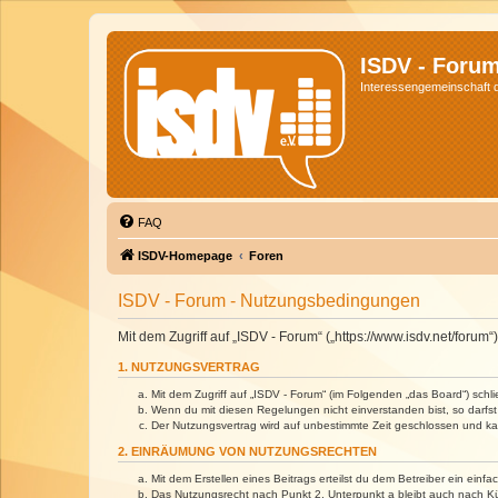
ISDV - Foru
Interessengemeinschaft de
FAQ
ISDV-Homepage
Foren
ISDV - Forum - Nutzungsbedingungen
Mit dem Zugriff auf „ISDV - Forum“ („https://www.isdv.net/foru
1. NUTZUNGSVERTRAG
Mit dem Zugriff auf „ISDV - Forum“ (im Folgenden „das Board“) sch
Wenn du mit diesen Regelungen nicht einverstanden bist, so darfst 
Der Nutzungsvertrag wird auf unbestimmte Zeit geschlossen und kan
2. EINRÄUMUNG VON NUTZUNGSRECHTEN
Mit dem Erstellen eines Beitrags erteilst du dem Betreiber ein ein
Das Nutzungsrecht nach Punkt 2, Unterpunkt a bleibt auch nach 