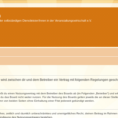
m
r selbständigen Dienstleister/Innen in der Veranstaltungswirtschaft e.V.
m“) wird zwischen dir und dem Betreiber ein Vertrag mit folgenden Regelungen gesch
ließt du einen Nutzungsvertrag mit dem Betreiber des Boards ab (im Folgenden „Betreiber“) und 
du das Board nicht weiter nutzen. Für die Nutzung des Boards gelten jeweils die an dieser Stell
n von beiden Seiten ohne Einhaltung einer Frist jederzeit gekündigt werden.
faches, zeitlich und räumlich unbeschränktes und unentgeltliches Recht, deinen Beitrag im Rahme
Kündigung des Nutzungsvertrages bestehen.