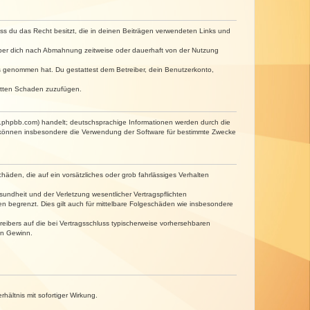
dass du das Recht besitzt, die in deinen Beiträgen verwendeten Links und
iber dich nach Abmahnung zeitweise oder dauerhaft von der Nutzung
tnis genommen hat. Du gestattest dem Betreiber, dein Benutzerkonto,
ritten Schaden zuzufügen.
w.phpbb.com) handelt; deutschsprachige Informationen werden durch die
e können insbesondere die Verwendung der Software für bestimmte Zwecke
häden, die auf ein vorsätzliches oder grob fahrlässiges Verhalten
undheit und der Verletzung wesentlicher Vertragspflichten
n begrenzt. Dies gilt auch für mittelbare Folgeschäden wie insbesondere
eibers auf die bei Vertragsschluss typischerweise vorhersehbaren
en Gewinn.
ältnis mit sofortiger Wirkung.