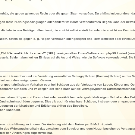
e enthält, die gegen geltendes Recht oder die guten Sitten verstoßen. Du erklärst insbesondere, 
egen diese Nutzungsbedingungen oder anderer im Board veröffentlichten Regeln kann der Betre
die Inhalte von Beiträgen übernimmt, die er nicht selbst erstellt hat oder die er nicht zur Kenn
ndern, sofern sie gegen o. g. Regeln verstoßen oder geeignet sind, dem Betreiber oder einem D
„
GNU General Public License v2
“ (GPL) bereitgestellten Foren-Software von phpBB Limited (ww
ellt. Beide haben keinen Einfluss auf die Art und Weise, wie die Software verwendet wird. Si
 und Gesundheit und der Verletzung wesentlicher Vertragspflichten (Kardinalpflichten) nur für Sc
wie insbesondere entgangenen Gewinn.
der grob fahrlässigem Verhalten oder bei Schäden aus der Verletzung von Leben, Körper und Ges
rhersehbaren Schäden und im übrigen der Höhe nach auf die vertragstypischen Durchschnittsschäde
von Leben, Körper und Gesundheit oder vorsätzlichem oder grob fahrlässigem Verhalten des Betr
Durchschnittsschäden begrenzt. Dies gilt auch für mittelbare Schäden, insbesondere entgangen
gunsten der Mitarbeiter und Erfüllungsgehilfen des Betreibers.
ben unberührt.
enschutzerklärung zu ändern. Die Änderung wird dem Nutzer per E-Mail mitgeteilt.
lle des Widerspruchs erlischt das zwischen dem Betreiber und dem Nutzer bestehende Vertragsverh
utzer den Änderungen zugestimmt hat.