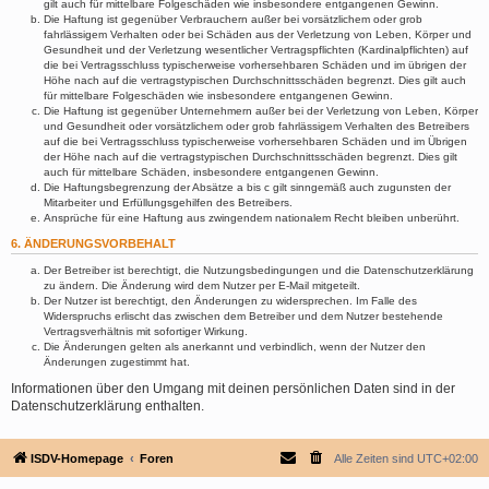
gilt auch für mittelbare Folgeschäden wie insbesondere entgangenen Gewinn.
Die Haftung ist gegenüber Verbrauchern außer bei vorsätzlichem oder grob
fahrlässigem Verhalten oder bei Schäden aus der Verletzung von Leben, Körper und
Gesundheit und der Verletzung wesentlicher Vertragspflichten (Kardinalpflichten) auf
die bei Vertragsschluss typischerweise vorhersehbaren Schäden und im übrigen der
Höhe nach auf die vertragstypischen Durchschnittsschäden begrenzt. Dies gilt auch
für mittelbare Folgeschäden wie insbesondere entgangenen Gewinn.
Die Haftung ist gegenüber Unternehmern außer bei der Verletzung von Leben, Körper
und Gesundheit oder vorsätzlichem oder grob fahrlässigem Verhalten des Betreibers
auf die bei Vertragsschluss typischerweise vorhersehbaren Schäden und im Übrigen
der Höhe nach auf die vertragstypischen Durchschnittsschäden begrenzt. Dies gilt
auch für mittelbare Schäden, insbesondere entgangenen Gewinn.
Die Haftungsbegrenzung der Absätze a bis c gilt sinngemäß auch zugunsten der
Mitarbeiter und Erfüllungsgehilfen des Betreibers.
Ansprüche für eine Haftung aus zwingendem nationalem Recht bleiben unberührt.
6. ÄNDERUNGSVORBEHALT
Der Betreiber ist berechtigt, die Nutzungsbedingungen und die Datenschutzerklärung
zu ändern. Die Änderung wird dem Nutzer per E-Mail mitgeteilt.
Der Nutzer ist berechtigt, den Änderungen zu widersprechen. Im Falle des
Widerspruchs erlischt das zwischen dem Betreiber und dem Nutzer bestehende
Vertragsverhältnis mit sofortiger Wirkung.
Die Änderungen gelten als anerkannt und verbindlich, wenn der Nutzer den
Änderungen zugestimmt hat.
Informationen über den Umgang mit deinen persönlichen Daten sind in der
Datenschutzerklärung enthalten.
ISDV-Homepage
Foren
Alle Zeiten sind
UTC+02:00