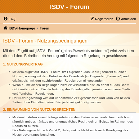
ISDV - Forum
FAQ
Registrieren
Anmelden
ISDV-Homepage
Foren
ISDV - Forum - Nutzungsbedingungen
Mit dem Zugriff auf „ISDV - Forum“ („https://www.isdv.net/forum“) wird zwischen
dir und dem Betreiber ein Vertrag mit folgenden Regelungen geschlossen:
1. NUTZUNGSVERTRAG
Mit dem Zugriff auf „ISDV - Forum“ (im Folgenden „das Board“) schließt du einen
Nutzungsvertrag mit dem Betreiber des Boards ab (im Folgenden „Betreiber“) und
erklärst dich mit den nachfolgenden Regelungen einverstanden.
Wenn du mit diesen Regelungen nicht einverstanden bist, so darfst du das Board
nicht weiter nutzen. Für die Nutzung des Boards gelten jeweils die an dieser Stelle
veröffentlichten Regelungen.
Der Nutzungsvertrag wird auf unbestimmte Zeit geschlossen und kann von beiden
Seiten ohne Einhaltung einer Frist jederzeit gekündigt werden.
2. EINRÄUMUNG VON NUTZUNGSRECHTEN
Mit dem Erstellen eines Beitrags erteilst du dem Betreiber ein einfaches, zeitlich und
räumlich unbeschränktes und unentgeltliches Recht, deinen Beitrag im Rahmen des
Boards zu nutzen.
Das Nutzungsrecht nach Punkt 2, Unterpunkt a bleibt auch nach Kündigung des
Nutzungsvertrages bestehen.