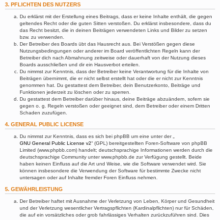
3. PFLICHTEN DES NUTZERS
Du erklärst mit der Erstellung eines Beitrags, dass er keine Inhalte enthält, die gegen
geltendes Recht oder die guten Sitten verstoßen. Du erklärst insbesondere, dass du
das Recht besitzt, die in deinen Beiträgen verwendeten Links und Bilder zu setzen
bzw. zu verwenden.
Der Betreiber des Boards übt das Hausrecht aus. Bei Verstößen gegen diese
Nutzungsbedingungen oder anderer im Board veröffentlichten Regeln kann der
Betreiber dich nach Abmahnung zeitweise oder dauerhaft von der Nutzung dieses
Boards ausschließen und dir ein Hausverbot erteilen.
Du nimmst zur Kenntnis, dass der Betreiber keine Verantwortung für die Inhalte von
Beiträgen übernimmt, die er nicht selbst erstellt hat oder die er nicht zur Kenntnis
genommen hat. Du gestattest dem Betreiber, dein Benutzerkonto, Beiträge und
Funktionen jederzeit zu löschen oder zu sperren.
Du gestattest dem Betreiber darüber hinaus, deine Beiträge abzuändern, sofern sie
gegen o. g. Regeln verstoßen oder geeignet sind, dem Betreiber oder einem Dritten
Schaden zuzufügen.
4. GENERAL PUBLIC LICENSE
Du nimmst zur Kenntnis, dass es sich bei phpBB um eine unter der „
GNU General Public License v2
“ (GPL) bereitgestellten Foren-Software von phpBB
Limited (www.phpbb.com) handelt; deutschsprachige Informationen werden durch die
deutschsprachige Community unter www.phpbb.de zur Verfügung gestellt. Beide
haben keinen Einfluss auf die Art und Weise, wie die Software verwendet wird. Sie
können insbesondere die Verwendung der Software für bestimmte Zwecke nicht
untersagen oder auf Inhalte fremder Foren Einfluss nehmen.
5. GEWÄHRLEISTUNG
Der Betreiber haftet mit Ausnahme der Verletzung von Leben, Körper und Gesundheit
und der Verletzung wesentlicher Vertragspflichten (Kardinalpflichten) nur für Schäden,
die auf ein vorsätzliches oder grob fahrlässiges Verhalten zurückzuführen sind. Dies