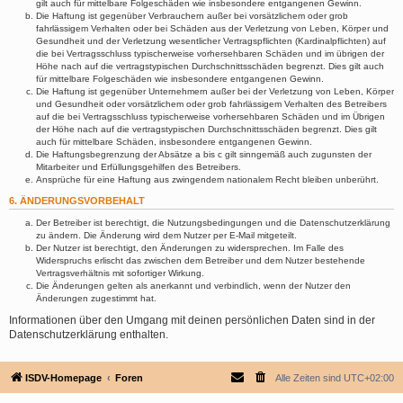
gilt auch für mittelbare Folgeschäden wie insbesondere entgangenen Gewinn.
Die Haftung ist gegenüber Verbrauchern außer bei vorsätzlichem oder grob
fahrlässigem Verhalten oder bei Schäden aus der Verletzung von Leben, Körper und
Gesundheit und der Verletzung wesentlicher Vertragspflichten (Kardinalpflichten) auf
die bei Vertragsschluss typischerweise vorhersehbaren Schäden und im übrigen der
Höhe nach auf die vertragstypischen Durchschnittsschäden begrenzt. Dies gilt auch
für mittelbare Folgeschäden wie insbesondere entgangenen Gewinn.
Die Haftung ist gegenüber Unternehmern außer bei der Verletzung von Leben, Körper
und Gesundheit oder vorsätzlichem oder grob fahrlässigem Verhalten des Betreibers
auf die bei Vertragsschluss typischerweise vorhersehbaren Schäden und im Übrigen
der Höhe nach auf die vertragstypischen Durchschnittsschäden begrenzt. Dies gilt
auch für mittelbare Schäden, insbesondere entgangenen Gewinn.
Die Haftungsbegrenzung der Absätze a bis c gilt sinngemäß auch zugunsten der
Mitarbeiter und Erfüllungsgehilfen des Betreibers.
Ansprüche für eine Haftung aus zwingendem nationalem Recht bleiben unberührt.
6. ÄNDERUNGSVORBEHALT
Der Betreiber ist berechtigt, die Nutzungsbedingungen und die Datenschutzerklärung
zu ändern. Die Änderung wird dem Nutzer per E-Mail mitgeteilt.
Der Nutzer ist berechtigt, den Änderungen zu widersprechen. Im Falle des
Widerspruchs erlischt das zwischen dem Betreiber und dem Nutzer bestehende
Vertragsverhältnis mit sofortiger Wirkung.
Die Änderungen gelten als anerkannt und verbindlich, wenn der Nutzer den
Änderungen zugestimmt hat.
Informationen über den Umgang mit deinen persönlichen Daten sind in der
Datenschutzerklärung enthalten.
ISDV-Homepage
Foren
Alle Zeiten sind
UTC+02:00