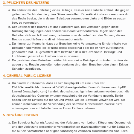
3. PFLICHTEN DES NUTZERS
Du erklärst mit der Erstellung eines Beitrags, dass er keine Inhalte enthält, die gegen
geltendes Recht oder die guten Sitten verstoßen. Du erklärst insbesondere, dass du
das Recht besitzt, die in deinen Beiträgen verwendeten Links und Bilder zu setzen
bzw. zu verwenden.
Der Betreiber des Boards übt das Hausrecht aus. Bei Verstößen gegen diese
Nutzungsbedingungen oder anderer im Board veröffentlichten Regeln kann der
Betreiber dich nach Abmahnung zeitweise oder dauerhaft von der Nutzung dieses
Boards ausschließen und dir ein Hausverbot erteilen.
Du nimmst zur Kenntnis, dass der Betreiber keine Verantwortung für die Inhalte von
Beiträgen übernimmt, die er nicht selbst erstellt hat oder die er nicht zur Kenntnis
genommen hat. Du gestattest dem Betreiber, dein Benutzerkonto, Beiträge und
Funktionen jederzeit zu löschen oder zu sperren.
Du gestattest dem Betreiber darüber hinaus, deine Beiträge abzuändern, sofern sie
gegen o. g. Regeln verstoßen oder geeignet sind, dem Betreiber oder einem Dritten
Schaden zuzufügen.
4. GENERAL PUBLIC LICENSE
Du nimmst zur Kenntnis, dass es sich bei phpBB um eine unter der „
GNU General Public License v2
“ (GPL) bereitgestellten Foren-Software von phpBB
Limited (www.phpbb.com) handelt; deutschsprachige Informationen werden durch die
deutschsprachige Community unter www.phpbb.de zur Verfügung gestellt. Beide
haben keinen Einfluss auf die Art und Weise, wie die Software verwendet wird. Sie
können insbesondere die Verwendung der Software für bestimmte Zwecke nicht
untersagen oder auf Inhalte fremder Foren Einfluss nehmen.
5. GEWÄHRLEISTUNG
Der Betreiber haftet mit Ausnahme der Verletzung von Leben, Körper und Gesundheit
und der Verletzung wesentlicher Vertragspflichten (Kardinalpflichten) nur für Schäden,
die auf ein vorsätzliches oder grob fahrlässiges Verhalten zurückzuführen sind. Dies