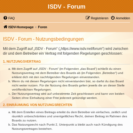
ISDV - Forum
FAQ
Registrieren
Anmelden
ISDV-Homepage
Foren
ISDV - Forum - Nutzungsbedingungen
Mit dem Zugriff auf „ISDV - Forum“ („https://www.isdv.net/forum“) wird zwischen
dir und dem Betreiber ein Vertrag mit folgenden Regelungen geschlossen:
1. NUTZUNGSVERTRAG
Mit dem Zugriff auf „ISDV - Forum“ (im Folgenden „das Board“) schließt du einen
Nutzungsvertrag mit dem Betreiber des Boards ab (im Folgenden „Betreiber“) und
erklärst dich mit den nachfolgenden Regelungen einverstanden.
Wenn du mit diesen Regelungen nicht einverstanden bist, so darfst du das Board
nicht weiter nutzen. Für die Nutzung des Boards gelten jeweils die an dieser Stelle
veröffentlichten Regelungen.
Der Nutzungsvertrag wird auf unbestimmte Zeit geschlossen und kann von beiden
Seiten ohne Einhaltung einer Frist jederzeit gekündigt werden.
2. EINRÄUMUNG VON NUTZUNGSRECHTEN
Mit dem Erstellen eines Beitrags erteilst du dem Betreiber ein einfaches, zeitlich und
räumlich unbeschränktes und unentgeltliches Recht, deinen Beitrag im Rahmen des
Boards zu nutzen.
Das Nutzungsrecht nach Punkt 2, Unterpunkt a bleibt auch nach Kündigung des
Nutzungsvertrages bestehen.