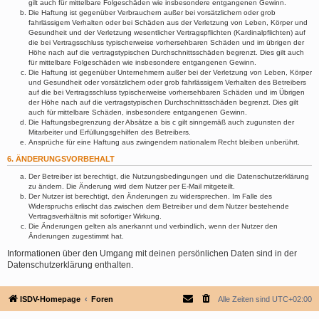
gilt auch für mittelbare Folgeschäden wie insbesondere entgangenen Gewinn.
Die Haftung ist gegenüber Verbrauchern außer bei vorsätzlichem oder grob
fahrlässigem Verhalten oder bei Schäden aus der Verletzung von Leben, Körper und
Gesundheit und der Verletzung wesentlicher Vertragspflichten (Kardinalpflichten) auf
die bei Vertragsschluss typischerweise vorhersehbaren Schäden und im übrigen der
Höhe nach auf die vertragstypischen Durchschnittsschäden begrenzt. Dies gilt auch
für mittelbare Folgeschäden wie insbesondere entgangenen Gewinn.
Die Haftung ist gegenüber Unternehmern außer bei der Verletzung von Leben, Körper
und Gesundheit oder vorsätzlichem oder grob fahrlässigem Verhalten des Betreibers
auf die bei Vertragsschluss typischerweise vorhersehbaren Schäden und im Übrigen
der Höhe nach auf die vertragstypischen Durchschnittsschäden begrenzt. Dies gilt
auch für mittelbare Schäden, insbesondere entgangenen Gewinn.
Die Haftungsbegrenzung der Absätze a bis c gilt sinngemäß auch zugunsten der
Mitarbeiter und Erfüllungsgehilfen des Betreibers.
Ansprüche für eine Haftung aus zwingendem nationalem Recht bleiben unberührt.
6. ÄNDERUNGSVORBEHALT
Der Betreiber ist berechtigt, die Nutzungsbedingungen und die Datenschutzerklärung
zu ändern. Die Änderung wird dem Nutzer per E-Mail mitgeteilt.
Der Nutzer ist berechtigt, den Änderungen zu widersprechen. Im Falle des
Widerspruchs erlischt das zwischen dem Betreiber und dem Nutzer bestehende
Vertragsverhältnis mit sofortiger Wirkung.
Die Änderungen gelten als anerkannt und verbindlich, wenn der Nutzer den
Änderungen zugestimmt hat.
Informationen über den Umgang mit deinen persönlichen Daten sind in der
Datenschutzerklärung enthalten.
ISDV-Homepage
Foren
Alle Zeiten sind
UTC+02:00