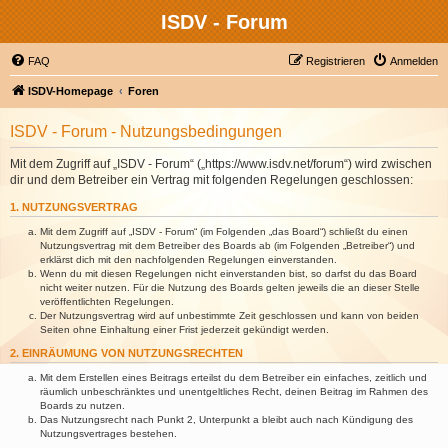
ISDV - Forum
FAQ
Registrieren
Anmelden
ISDV-Homepage
Foren
ISDV - Forum - Nutzungsbedingungen
Mit dem Zugriff auf „ISDV - Forum“ („https://www.isdv.net/forum“) wird zwischen
dir und dem Betreiber ein Vertrag mit folgenden Regelungen geschlossen:
1. NUTZUNGSVERTRAG
Mit dem Zugriff auf „ISDV - Forum“ (im Folgenden „das Board“) schließt du einen
Nutzungsvertrag mit dem Betreiber des Boards ab (im Folgenden „Betreiber“) und
erklärst dich mit den nachfolgenden Regelungen einverstanden.
Wenn du mit diesen Regelungen nicht einverstanden bist, so darfst du das Board
nicht weiter nutzen. Für die Nutzung des Boards gelten jeweils die an dieser Stelle
veröffentlichten Regelungen.
Der Nutzungsvertrag wird auf unbestimmte Zeit geschlossen und kann von beiden
Seiten ohne Einhaltung einer Frist jederzeit gekündigt werden.
2. EINRÄUMUNG VON NUTZUNGSRECHTEN
Mit dem Erstellen eines Beitrags erteilst du dem Betreiber ein einfaches, zeitlich und
räumlich unbeschränktes und unentgeltliches Recht, deinen Beitrag im Rahmen des
Boards zu nutzen.
Das Nutzungsrecht nach Punkt 2, Unterpunkt a bleibt auch nach Kündigung des
Nutzungsvertrages bestehen.