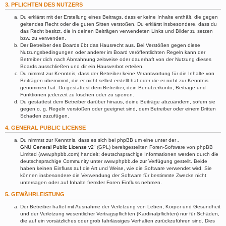
3. PFLICHTEN DES NUTZERS
Du erklärst mit der Erstellung eines Beitrags, dass er keine Inhalte enthält, die gegen
geltendes Recht oder die guten Sitten verstoßen. Du erklärst insbesondere, dass du
das Recht besitzt, die in deinen Beiträgen verwendeten Links und Bilder zu setzen
bzw. zu verwenden.
Der Betreiber des Boards übt das Hausrecht aus. Bei Verstößen gegen diese
Nutzungsbedingungen oder anderer im Board veröffentlichten Regeln kann der
Betreiber dich nach Abmahnung zeitweise oder dauerhaft von der Nutzung dieses
Boards ausschließen und dir ein Hausverbot erteilen.
Du nimmst zur Kenntnis, dass der Betreiber keine Verantwortung für die Inhalte von
Beiträgen übernimmt, die er nicht selbst erstellt hat oder die er nicht zur Kenntnis
genommen hat. Du gestattest dem Betreiber, dein Benutzerkonto, Beiträge und
Funktionen jederzeit zu löschen oder zu sperren.
Du gestattest dem Betreiber darüber hinaus, deine Beiträge abzuändern, sofern sie
gegen o. g. Regeln verstoßen oder geeignet sind, dem Betreiber oder einem Dritten
Schaden zuzufügen.
4. GENERAL PUBLIC LICENSE
Du nimmst zur Kenntnis, dass es sich bei phpBB um eine unter der „
GNU General Public License v2
“ (GPL) bereitgestellten Foren-Software von phpBB
Limited (www.phpbb.com) handelt; deutschsprachige Informationen werden durch die
deutschsprachige Community unter www.phpbb.de zur Verfügung gestellt. Beide
haben keinen Einfluss auf die Art und Weise, wie die Software verwendet wird. Sie
können insbesondere die Verwendung der Software für bestimmte Zwecke nicht
untersagen oder auf Inhalte fremder Foren Einfluss nehmen.
5. GEWÄHRLEISTUNG
Der Betreiber haftet mit Ausnahme der Verletzung von Leben, Körper und Gesundheit
und der Verletzung wesentlicher Vertragspflichten (Kardinalpflichten) nur für Schäden,
die auf ein vorsätzliches oder grob fahrlässiges Verhalten zurückzuführen sind. Dies