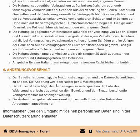
gilt auch für mittelbare Folgeschäden wie insbesondere entgangenen Gewinn.
Die Haftung ist gegenüber Verbrauchern außer bei vorsätzlichem oder grob
fahrlässigem Verhalten oder bei Schäden aus der Verletzung von Leben, Körper und
Gesundheit und der Verletzung wesentlicher Vertragspflichten (Kardinalpflichten) auf
die bei Vertragsschluss typischerweise vorhersehbaren Schäden und im übrigen der
Höhe nach auf die vertragstypischen Durchschnittsschäden begrenzt. Dies gilt auch
für mittelbare Folgeschäden wie insbesondere entgangenen Gewinn.
Die Haftung ist gegenüber Unternehmern außer bei der Verletzung von Leben, Körper
und Gesundheit oder vorsätzlichem oder grob fahrlässigem Verhalten des Betreibers
auf die bei Vertragsschluss typischerweise vorhersehbaren Schäden und im Übrigen
der Höhe nach auf die vertragstypischen Durchschnittsschäden begrenzt. Dies gilt
auch für mittelbare Schäden, insbesondere entgangenen Gewinn.
Die Haftungsbegrenzung der Absätze a bis c gilt sinngemäß auch zugunsten der
Mitarbeiter und Erfüllungsgehilfen des Betreibers.
Ansprüche für eine Haftung aus zwingendem nationalem Recht bleiben unberührt.
6. ÄNDERUNGSVORBEHALT
Der Betreiber ist berechtigt, die Nutzungsbedingungen und die Datenschutzerklärung
zu ändern. Die Änderung wird dem Nutzer per E-Mail mitgeteilt.
Der Nutzer ist berechtigt, den Änderungen zu widersprechen. Im Falle des
Widerspruchs erlischt das zwischen dem Betreiber und dem Nutzer bestehende
Vertragsverhältnis mit sofortiger Wirkung.
Die Änderungen gelten als anerkannt und verbindlich, wenn der Nutzer den
Änderungen zugestimmt hat.
Informationen über den Umgang mit deinen persönlichen Daten sind in der
Datenschutzerklärung enthalten.
ISDV-Homepage
Foren
Alle Zeiten sind
UTC+02:00