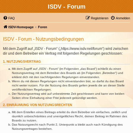
ISDV - Forum
FAQ
Registrieren
Anmelden
ISDV-Homepage
Foren
ISDV - Forum - Nutzungsbedingungen
Mit dem Zugriff auf „ISDV - Forum“ („https://www.isdv.net/forum“) wird zwischen
dir und dem Betreiber ein Vertrag mit folgenden Regelungen geschlossen:
1. NUTZUNGSVERTRAG
Mit dem Zugriff auf „ISDV - Forum“ (im Folgenden „das Board“) schließt du einen
Nutzungsvertrag mit dem Betreiber des Boards ab (im Folgenden „Betreiber“) und
erklärst dich mit den nachfolgenden Regelungen einverstanden.
Wenn du mit diesen Regelungen nicht einverstanden bist, so darfst du das Board
nicht weiter nutzen. Für die Nutzung des Boards gelten jeweils die an dieser Stelle
veröffentlichten Regelungen.
Der Nutzungsvertrag wird auf unbestimmte Zeit geschlossen und kann von beiden
Seiten ohne Einhaltung einer Frist jederzeit gekündigt werden.
2. EINRÄUMUNG VON NUTZUNGSRECHTEN
Mit dem Erstellen eines Beitrags erteilst du dem Betreiber ein einfaches, zeitlich und
räumlich unbeschränktes und unentgeltliches Recht, deinen Beitrag im Rahmen des
Boards zu nutzen.
Das Nutzungsrecht nach Punkt 2, Unterpunkt a bleibt auch nach Kündigung des
Nutzungsvertrages bestehen.